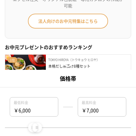
可能
法人向けのお中元特集はこちら
お中元プレゼントのおすすめランキング
TOKYO HIROYA（トウキョウ ヒロヤ）
1位
本格だし茶漬け8種セット
魚介類・水産加工品
¥6,092
最短
8月09日(日)
お届け
竹八
2位
あぶり漬詰合せ（７切）化粧箱入G-50
魚介類・水産加工品
¥6,642
最短
8月15日(土)
お届け