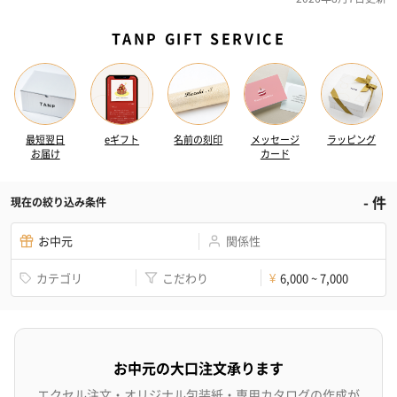
TANP GIFT SERVICE
最短翌日
eギフト
名前の刻印
メッセージ
ラッピング
お届け
カード
-
件
現在の絞り込み条件
お中元
関係性
カテゴリ
こだわり
6,000 ~ 7,000
¥
お中元の大口注文承ります
エクセル注文・オリジナル包装紙・専用カタログの作成が