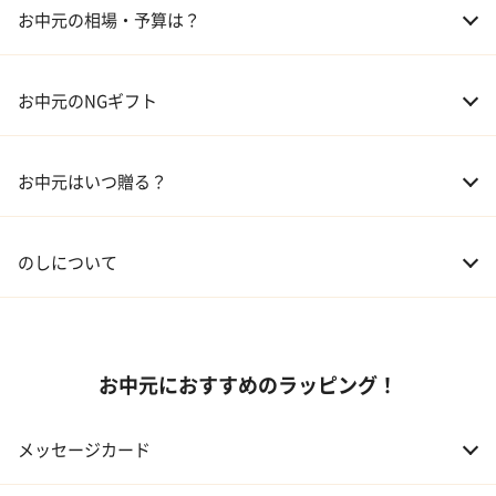
03 ギフトカタログ
お中元の相場・予算は？
04 グルメ
01 両親
3,000～5,000円
お中元のNGギフト
02 兄弟、姉妹
3,000～5,000円
お中元はいつ贈る？
03 友人
3,000円程度
04 会社の上司
5,000円程度
のしについて
お中元におすすめのラッピング！
メッセージカード