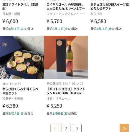
1
2
3
＞