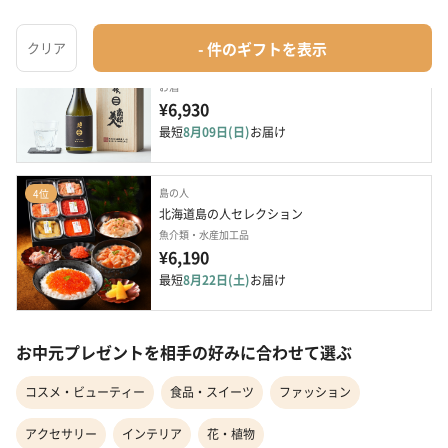
南部美人
3位
南部美人　純米大吟醸
お酒
¥6,930
最短
8月09日(日)
お届け
島の人
4位
北海道島の人セレクション
魚介類・水産加工品
¥6,190
最短
8月22日(土)
お届け
お中元プレゼントを相手の好みに合わせて選ぶ
コスメ・ビューティー
食品・スイーツ
ファッション
アクセサリー
インテリア
花・植物