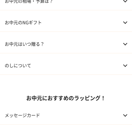
お中元の相場・予算は？
04 グルメ
01 両親
3,000～5,000円
お中元のNGギフト
02 兄弟、姉妹
3,000～5,000円
お中元はいつ贈る？
03 友人
3,000円程度
04 会社の上司
5,000円程度
のしについて
お中元におすすめのラッピング！
メッセージカード