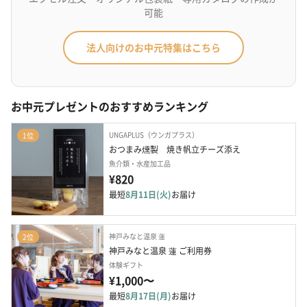
可能
法人向けのお中元特集はこちら
お中元プレゼントのおすすめランキング
UNGAPLUS（ウンガプラス）
1位
おつまみ燻製　焼き帆立チーズ添え
魚介類・水産加工品
¥820
最短
8月11日(火)
お届け
神戸みなと温泉 蓮
2位
神戸みなと温泉 蓮 ご利用券
体験ギフト
¥1,000〜
最短
8月17日(月)
お届け