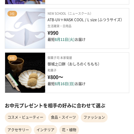
NEW SCHOOL（ニュースクール）
3位
ATB-UV＋MASK COOL / L size (ふつうサイズ）
生活雑貨・日用品
¥990
最短
8月11日(火)
お届け
御菓子司 本家菊屋
4位
御城之口餅（おしろのくちもち）
和菓子
¥800〜
最短
8月16日(日)
お届け
お中元プレゼントを相手の好みに合わせて選ぶ
コスメ・ビューティー
食品・スイーツ
ファッション
アクセサリー
インテリア
花・植物