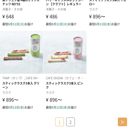
1
2
＞