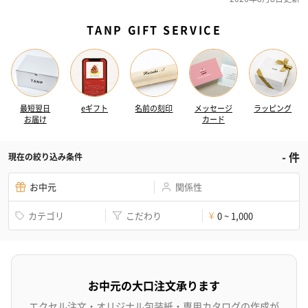
TANP GIFT SERVICE
最短翌日
eギフト
名前の刻印
メッセージ
ラッピング
お届け
カード
-
件
現在の絞り込み条件
お中元
関係性
カテゴリ
こだわり
0 ~ 1,000
¥
お中元の大口注文承ります
エクセル注文・オリジナル包装紙・専用カタログの作成が