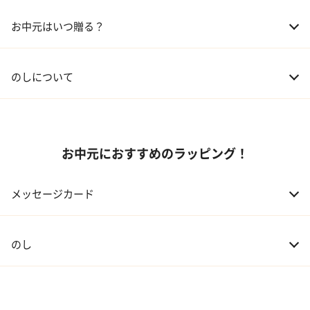
02 兄弟、姉妹
3,000～5,000円
お中元はいつ贈る？
03 友人
3,000円程度
04 会社の上司
5,000円程度
のしについて
お中元におすすめのラッピング！
メッセージカード
のし