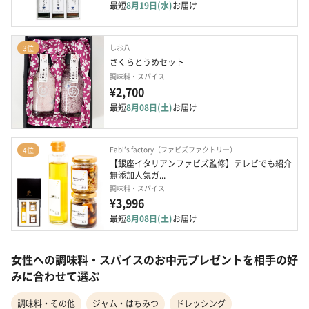
最短
8月19日(水)
お届け
しお八
3位
さくらとうめセット
調味料・スパイス
¥2,700
最短
8月08日(土)
お届け
Fabi’s factory（ファビズファクトリー）
4位
【銀座イタリアンファビズ監修】テレビでも紹介 
無添加人気ガ...
調味料・スパイス
¥3,996
最短
8月08日(土)
お届け
女性への調味料・スパイスのお中元プレゼントを相手の好
みに合わせて選ぶ
調味料・その他
ジャム・はちみつ
ドレッシング