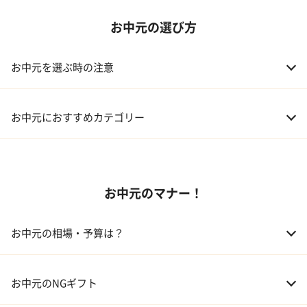
お中元の選び方
お中元を選ぶ時の注意
お中元におすすめカテゴリー
01 スイーツ
お中元のマナー！
02 アルコール
03 ギフトカタログ
お中元の相場・予算は？
04 グルメ
01 両親
3,000～5,000円
お中元のNGギフト