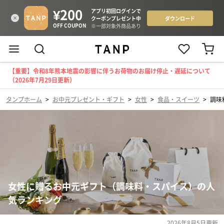
【重要】令和8年熊本地震の影響に伴うお荷物のお届け停止・遅延について
（2026年7月29日更新）
タンプホーム
>
お中元プレゼント・ギフト
>
女性
>
食品・スイーツ
>
調味
女性に贈るお中元ギフト（調味料・スパイス）の人
気ランキング
2026年8月5日
更新