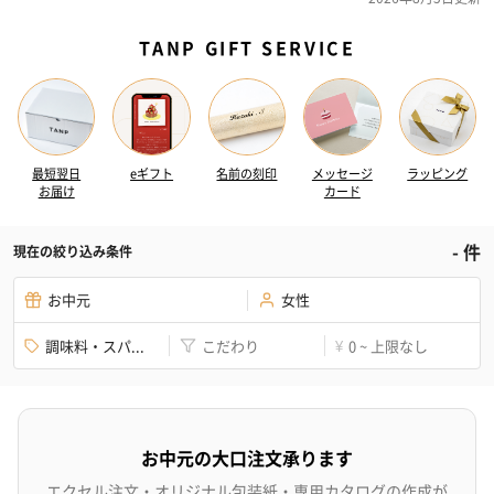
TANP GIFT SERVICE
最短翌日
eギフト
名前の刻印
メッセージ
ラッピング
お届け
カード
-
件
現在の絞り込み条件
お中元
女性
調味料・スパ...
こだわり
0 ~ 上限なし
¥
お中元の大口注文承ります
エクセル注文・オリジナル包装紙・専用カタログの作成が