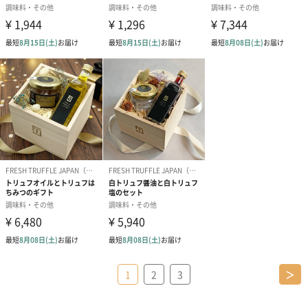
1
2
3
＞