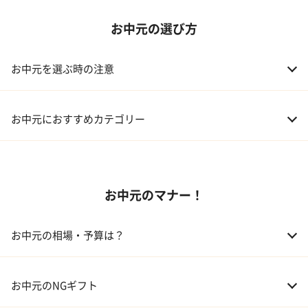
お中元の選び方
お中元を選ぶ時の注意
お中元におすすめカテゴリー
01 スイーツ
お中元のマナー！
02 アルコール
03 ギフトカタログ
お中元の相場・予算は？
04 グルメ
01 両親
3,000～5,000円
お中元のNGギフト