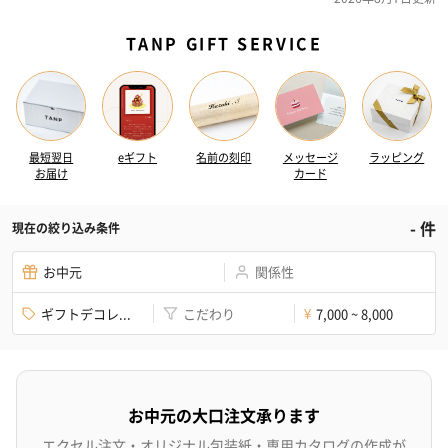
TANP GIFT SERVICE
最短翌日
eギフト
名前の刻印
メッセージ
ラッピング
お届け
カード
-
件
現在の絞り込み条件
お中元
関係性
ギフトデコレ...
こだわり
7,000 ~ 8,000
¥
お中元の大口注文承ります
エクセル注文・オリジナル包装紙・専用カタログの作成が