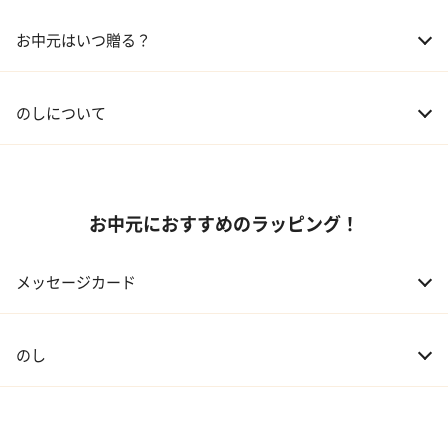
02 兄弟、姉妹
3,000～5,000円
お中元はいつ贈る？
03 友人
3,000円程度
04 会社の上司
5,000円程度
のしについて
お中元におすすめのラッピング！
メッセージカード
のし