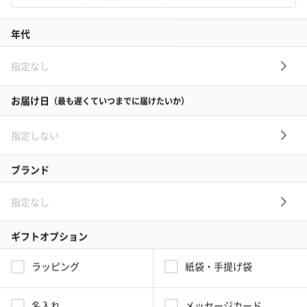
＜
1
2
3
＞
（2ページ目）上司男性に贈る昇進祝いギフト（精
肉・肉加工品）の人気ランキング(290件)