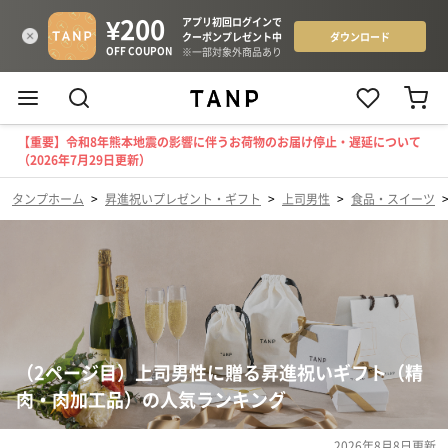
【重要】令和8年熊本地震の影響に伴うお荷物のお届け停止・遅延について
（2026年7月29日更新）
タンプホーム
>
昇進祝いプレゼント・ギフト
>
上司男性
>
食品・スイーツ
（2ページ目）上司男性に贈る昇進祝いギフト（精
肉・肉加工品）の人気ランキング
2026年8月8日
更新