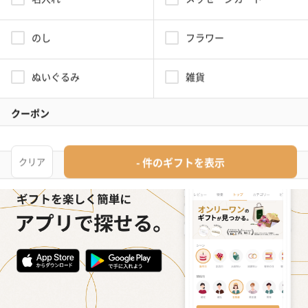
昇進祝いに上司男性に贈る精肉・肉加工品のプレゼント一覧(290
件)です。【TANP（タンプ）】は大切な日にぴったりな「ギフ
ト」に出会えるネット通販サイトです。こだわりの商品をこだわ
りのラッピングで、最短で即日発送にてご対応いたします。
タンプホーム
>
昇進祝いプレゼント・ギフト
>
上司男性
>
食品・スイーツ