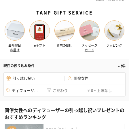
TANP GIFT SERVICE
最短翌日
eギフト
名前の刻印
メッセージ
ラッピング
お届け
カード
-
件
現在の絞り込み条件
引っ越し祝い
同僚女性
ディフューザ...
こだわり
0 ~ 上限なし
¥
同僚女性へのディフューザーの引っ越し祝いプレゼントの
おすすめランキング
mercyu（メルシーユー）