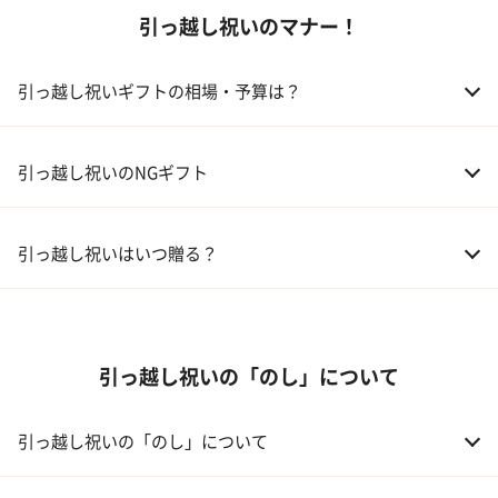
引っ越し祝いのマナー！
02 食器
ギフトカタログ
03 スイーツ
引っ越し祝いギフトの相場・予算は？
04 アルコール
01 親戚
30,000～50,000円
引っ越し祝いのNGギフト
05 ギフトカタログ
02 友人、同僚
5,000～10,000円
引っ越し祝いはいつ贈る？
03 上司、部下
5,000～10,000円
引っ越し祝いの「のし」について
引っ越し祝いの「のし」について