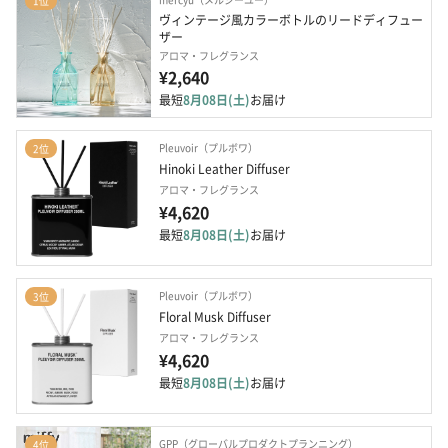
1位
ヴィンテージ風カラーボトルのリードディフュー
ザー
アロマ・フレグランス
¥2,640
最短
8月08日(土)
お届け
Pleuvoir（プルボワ）
2位
Hinoki Leather Diffuser
アロマ・フレグランス
¥4,620
最短
8月08日(土)
お届け
Pleuvoir（プルボワ）
3位
Floral Musk Diffuser
アロマ・フレグランス
¥4,620
最短
8月08日(土)
お届け
GPP（グローバルプロダクトプランニング）
4位