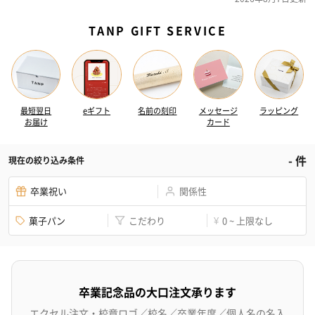
TANP GIFT SERVICE
最短翌日
eギフト
名前の刻印
メッセージ
ラッピング
お届け
カード
-
件
現在の絞り込み条件
卒業祝い
関係性
菓子パン
こだわり
0 ~ 上限なし
¥
卒業記念品の大口注文承ります
エクセル注文・校章ロゴ／校名／卒業年度／個人名の名入