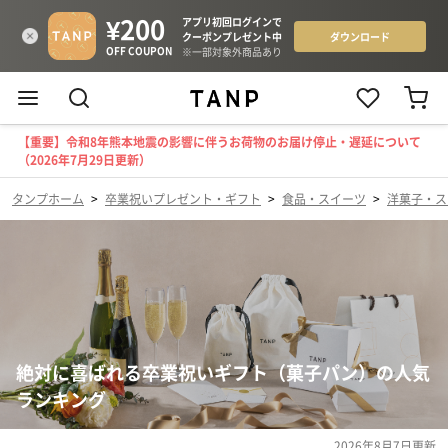
【重要】令和8年熊本地震の影響に伴うお荷物のお届け停止・遅延について
（2026年7月29日更新）
タンプホーム
>
卒業祝いプレゼント・ギフト
>
食品・スイーツ
>
洋菓子・ス
絶対に喜ばれる卒業祝いギフト（菓子パン）の人気
ランキング
2026年8月7日
更新