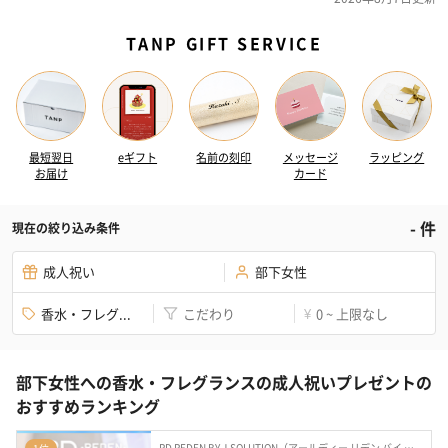
TANP GIFT SERVICE
最短翌日
eギフト
名前の刻印
メッセージ
ラッピング
お届け
カード
-
件
現在の絞り込み条件
成人祝い
部下女性
香水・フレグ...
こだわり
0 ~ 上限なし
¥
部下女性への香水・フレグランスの成人祝いプレゼントの
おすすめランキング
RD REDEN BY J.SOLUTION（アールディー リデン バイ ジェイソリューション）