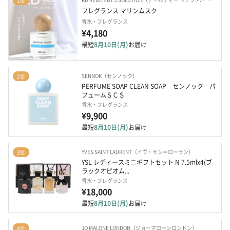
1位
フレグランス マリンムスク
香水・フレグランス
¥4,180
最短
8月10日(月)
お届け
SENNOK（センノック）
2位
PERFUME SOAP CLEAN SOAP　センノック　パ
フュームＳＣＳ
香水・フレグランス
¥9,900
最短
8月10日(月)
お届け
YVES SAINT LAURENT（イヴ・サン＝ローラン）
3位
YSL レディースミニギフトセット N 7.5mlx4(ブ
ラックオピオム...
香水・フレグランス
¥18,000
最短
8月10日(月)
お届け
JO MALONE LONDON（ジョーマローンロンドン）
4位