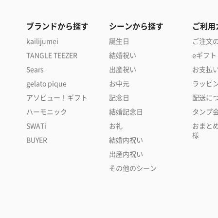
ブランドから探す
シーンから探す
ご利用
kailijumei
誕生日
ご注文
TANGLE TEEZER
結婚祝い
eギフト
Sears
出産祝い
お支払
gelato pique
お中元
ラッピ
アソビュー！ギフト
記念日
配送に
ハーモニック
結婚記念日
タンプ
SWATi
お礼
おまと
様
BUYER
結婚内祝い
出産内祝い
その他のシーン