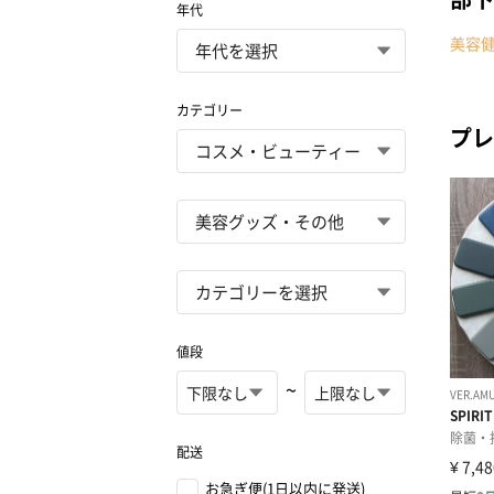
年代
美容
カテゴリー
プレ
値段
~
配送
お急ぎ便(1日以内に発送)