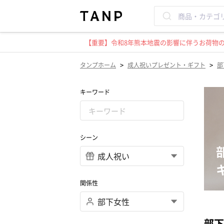
【重要】令和8年熊本地震の影響に伴うお荷物のお
>
>
タンプホーム
成人祝いプレゼント・ギフト
部
キーワード
シーン
関係性
部下