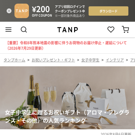
【重要】令和8年熊本地震の影響に伴うお荷物のお届け停止・遅延について
（2026年7月29日更新）
タンプホーム
>
お祝いプレゼント・ギフト
>
女子中学生
>
インテリア
>
ア
女子中学生に贈るお祝いギフト（アロマ・フレグラ
ンス・その他）の人気ランキング
2026年8月6日
更新