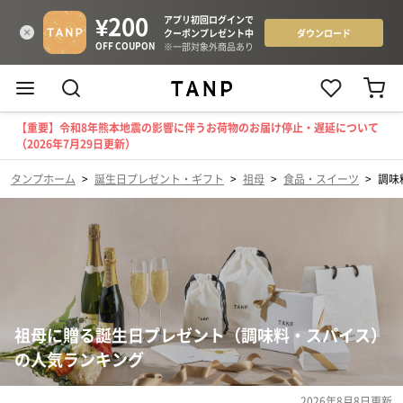
【重要】令和8年熊本地震の影響に伴うお荷物のお届け停止・遅延について
（2026年7月29日更新）
タンプホーム
>
誕生日プレゼント・ギフト
>
祖母
>
食品・スイーツ
>
調味
祖母に贈る誕生日プレゼント（調味料・スパイス）
の人気ランキング
2026年8月8日
更新