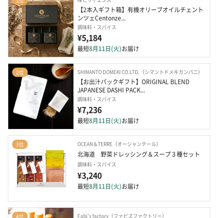
1位
【2本入ギフト箱】有機オリーブオイルチェント
ンツェCentonze...
調味料・スパイス
¥5,184
最短
8月11日(火)
お届け
SHIMANTO DOMEKI CO.LTD.（シマントドメキカンパニ）
2位
【お出汁パックギフト】ORIGINAL BLEND 
JAPANESE DASHI PACK...
調味料・スパイス
¥7,236
最短
8月11日(火)
お届け
OCEAN＆TERRE（オーシャンテール）
3位
北海道　野菜ドレッシング＆スープ３種セット
調味料・スパイス
¥3,240
最短
8月11日(火)
お届け
Fabi’s factory（ファビズファクトリー）
4位