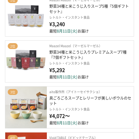
1位
野菜34種と米こうじ入りスープ5種『5個ギフト
セット』
レトルト・インスタント食品
¥3,240
最短
8月11日(火)
お届け
Maazel Maazel（マーゼルマーゼル）
2位
野菜34種と米こうじ入りプレミアムスープ7種
『7個ギフトセット』
レトルト・インスタント食品
¥5,292
最短
8月11日(火)
お届け
aito製作所（アイトーセイサクショ）
3位
具ごろごろスープとレリーフが美しいボウルのセ
ット
レトルト・インスタント食品
¥4,072〜
最短
8月11日(火)
お届け
Vivid TABLE（ビビッドテーブル）
4位