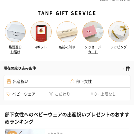
TANP GIFT SERVICE
最短翌日
eギフト
名前の刻印
メッセージ
ラッピング
お届け
カード
-
件
現在の絞り込み条件
出産祝い
部下女性
ベビーウェア
こだわり
0 ~ 上限なし
¥
部下女性へのベビーウェアの出産祝いプレゼントのおすす
めランキング
泉州南部織