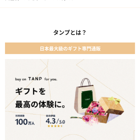
02 ベビー寝具・家具
01 カタログギフト［えらんで わくわくコース］｜ハーモニック
03 出産祝いカタログ
タンプとは？
02 【名入れギフト】音いっぱい積み木｜エド・インター
04 ベビー・キッズファッション
日本最大級のギフト専門通販
03 ママズケア セレクトボックス｜モディッシュ
05 ベビーグッズ
04 フレイバーおむつケーキ｜AIRIM baby（アイリムベビー）
06 タオル
05 Chouette フード付きバスタオル&ハンカチセット｜コンテッ
クス