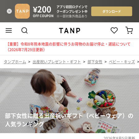
【重要】令和8年熊本地震の影響に伴うお荷物のお届け停止・遅延について
（2026年7月29日更新）
タンプホーム
>
出産祝いプレゼント・ギフト
>
部下女性
>
ベビー・キッズ
部下女性に贈る出産祝いギフト（ベビーウェア）の
人気ランキング
2026年8月5日
更新