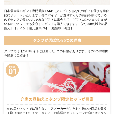
日本最大級のギフト専門通販TANP（タンプ）があなたのギフト選びを総合
的にサポートいたします。専門バイヤーが選りすぐりの商品を揃えている
のでセンスの良いおしゃれなギフトに出会えて、ギフトコンシェルジュが
いるのでネットでも安心してギフトを購入できます。【25,000点以上の品
揃え】【ポイント還元最大5%】【最短即日発送】
タンプが選ばれる5つの理由
タンプでは他のECサイトとは違った5つの特徴があります。その5つの理由
を簡単にご紹介！
充実の品揃えとタンプ限定セットが豊富
他の店やネットでは買えない、各メーカーがこだわり抜いた商品を数多
く取り揃えております。さらに、お客様のギフトシーンに合わせてタン