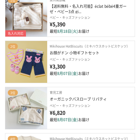
1位
【送料無料・名入れ可能】éclat bébé4重ガー
ゼ・ベビー3点 gi...
ベビー・キッズファッション
¥5,390
最短
8月18日(火)
お届け
名入れ対応
Mikihouse HotBiscuits（ミキハウスホットビスケッツ）
2位
お顔がドン 小物ギフトセット
ベビー・キッズファッション
¥3,300
最短
8月07日(金)
お届け
育児工房
3位
オーガニックバスローブ リバティ
ベビー・キッズファッション
¥6,820
最短
8月07日(金)
お届け
Mikihouse HotBiscuits（ミキハウスホットビスケッツ）
4位