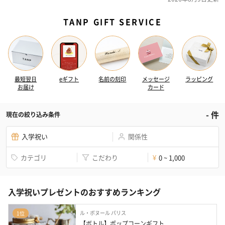
TANP GIFT SERVICE
最短翌日
eギフト
名前の刻印
メッセージ
ラッピング
お届け
カード
-
件
現在の絞り込み条件
入学祝い
関係性
カテゴリ
こだわり
0 ~ 1,000
¥
入学祝いプレゼントのおすすめランキング
ル・ボヌール パリス
1位
【ボトル】ポップコーンギフト