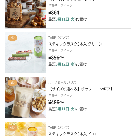
洋菓子・スイーツ
¥864
最短
8月11日(火)
お届け
TANP（タンプ）
2位
スティックラスク3本入 グリーン
洋菓子・スイーツ
¥896〜
最短
8月12日(水)
お届け
ル・ボヌール パリス
3位
【サイズが選べる】ポップコーンギフト
洋菓子・スイーツ
¥486〜
最短
8月11日(火)
お届け
TANP（タンプ）
4位
スティックラスク3本入 イエロー