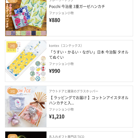
1位
Pocchi 今治産 3重ガーゼハンカチ
ファッション小物
¥880
kontex（コンテックス）
2位
「うすい・かるい・ながい」日本 今治製 タオル
てぬぐい
ファッション小物
¥990
アウトドアと雑貨のグラスホッパー
3位
【 ラッピングでお届け 】コットンアイスタオル
ハンカチと入...
ファッション小物
¥1,210
名入れギフト専門店 TICO
4位