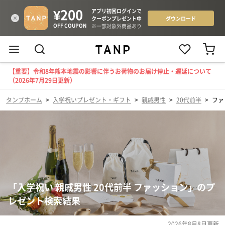
【重要】令和8年熊本地震の影響に伴うお荷物のお届け停止・遅延について
（2026年7月29日更新）
タンプホーム
>
入学祝いプレゼント・ギフト
>
親戚男性
>
20代前半
>
ファ
「入学祝い 親戚男性 20代前半 ファッション」のプ
レゼント検索結果
2026年8月8日
更新