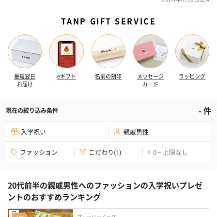
TANP GIFT SERVICE
最短翌日
eギフト
名前の刻印
メッセージ
ラッピング
お届け
カード
-
件
現在の絞り込み条件
入学祝い
親戚男性
ファッション
こだわり
(
1
)
0 ~ 上限なし
¥
20代前半の親戚男性へのファッションの入学祝いプレゼ
ントのおすすめランキング
プレーリードッグ