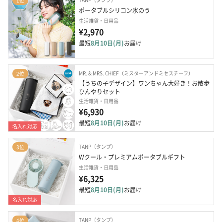
1位
ポータブルシリコン氷のう
生活雑貨・日用品
¥2,970
最短
8月10日(月)
お届け
MR. & MRS. CHIEF（ミスターアンドミセスチーフ）
2位
【うちの子デザイン】ワンちゃん大好き！お散歩
ひんやりセット
生活雑貨・日用品
¥6,930
最短
8月10日(月)
お届け
名入れ対応
TANP（タンプ）
3位
Wクール・プレミアムポータブルギフト
生活雑貨・日用品
¥6,325
最短
8月10日(月)
お届け
名入れ対応
TANP（タンプ）
4位