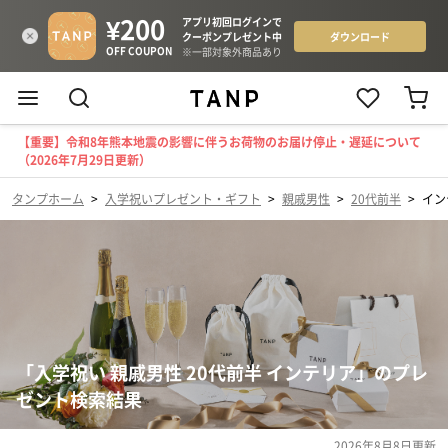
【重要】令和8年熊本地震の影響に伴うお荷物のお届け停止・遅延について
（2026年7月29日更新）
タンプホーム
>
入学祝いプレゼント・ギフト
>
親戚男性
>
20代前半
>
イン
「入学祝い 親戚男性 20代前半 インテリア」のプレ
ゼント検索結果
2026年8月8日
更新