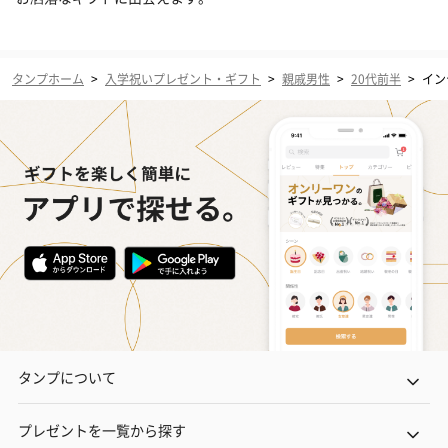
タンプホーム
>
入学祝いプレゼント・ギフト
>
親戚男性
>
20代前半
>
イン
タンプについて
プレゼントを一覧から探す