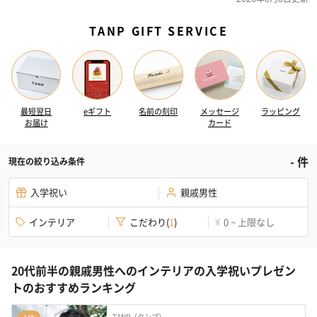
TANP GIFT SERVICE
最短翌日
eギフト
名前の刻印
メッセージ
ラッピング
お届け
カード
-
件
現在の絞り込み条件
入学祝い
親戚男性
インテリア
こだわり
(
1
)
0 ~ 上限なし
¥
20代前半の親戚男性へのインテリアの入学祝いプレゼン
トのおすすめランキング
TANP（タンプ）