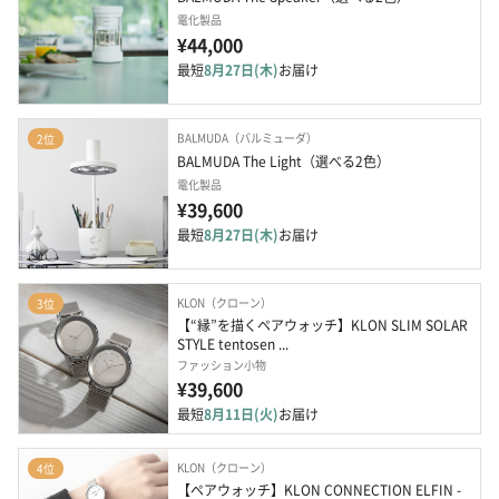
電化製品
¥44,000
最短
8月27日(木)
お届け
BALMUDA（バルミューダ）
2位
BALMUDA The Light（選べる2色）
電化製品
¥39,600
最短
8月27日(木)
お届け
KLON（クローン）
3位
【“縁”を描くペアウォッチ】KLON SLIM SOLAR 
STYLE tentosen ...
ファッション小物
¥39,600
最短
8月11日(火)
お届け
KLON（クローン）
4位
【ペアウォッチ】KLON CONNECTION ELFIN -