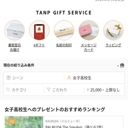
TANP GIFT SERVICE
最短翌日
eギフト
名前の刻印
メッセージ
ラッピング
お届け
カード
-
件
現在の絞り込み条件
シーン
女子高校生
カテゴリ
こだわり
25,000 ~ 上限なし
¥
女子高校生へのプレゼントのおすすめランキング
BALMUDA（バルミューダ）
1位
BALMUDA The Speaker（選べる2色）