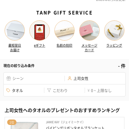
TANP GIFT SERVICE
最短翌日
eギフト
名前の刻印
メッセージ
ラッピング
お届け
カード
-
件
現在の絞り込み条件
シーン
上司女性
タオル
こだわり
0 ~ 上限なし
¥
上司女性へのタオルのプレゼントのおすすめランキング
JAMIE KAY（ジェイミーケイ）
1位
パイピングリボンタオルブランケット