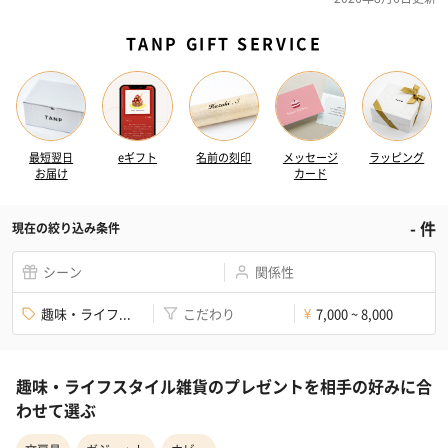
TANP GIFT SERVICE
最短翌日
eギフト
名前の刻印
メッセージ
ラッピング
お届け
カード
-
件
現在の絞り込み条件
シーン
関係性
趣味・ライフ...
こだわり
7,000 ~ 8,000
¥
趣味・ライフスタイル雑貨のプレゼントを相手の好みに合
わせて選ぶ