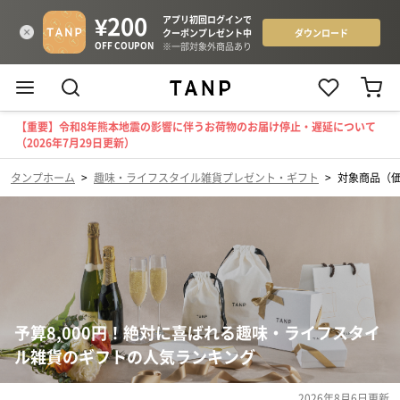
【重要】令和8年熊本地震の影響に伴うお荷物のお届け停止・遅延について
（2026年7月29日更新）
タンプホーム
>
趣味・ライフスタイル雑貨プレゼント・ギフト
>
対象商品（価格
予算8,000円！絶対に喜ばれる趣味・ライフスタイ
ル雑貨のギフトの人気ランキング
2026年8月6日
更新