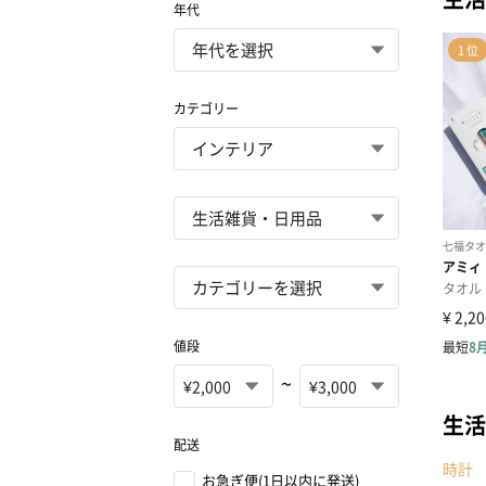
年代
カテゴリー
値段
~
生活
配送
時計
お急ぎ便(1日以内に発送)