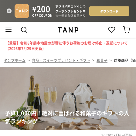
【重要】令和8年熊本地震の影響に伴うお荷物のお届け停止・遅延について
（2026年7月29日更新）
タンプホーム
>
食品・スイーツプレゼント・ギフト
>
和菓子
>
対象商品（価格
予算1,000円！絶対に喜ばれる和菓子のギフトの人
気ランキング
2026年8月6日
更新