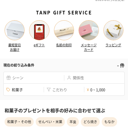
TANP GIFT SERVICE
最短翌日
eギフト
名前の刻印
メッセージ
ラッピング
お届け
カード
-
件
現在の絞り込み条件
シーン
関係性
和菓子
こだわり
0 ~ 1,000
¥
和菓子のプレゼントを相手の好みに合わせて選ぶ
和菓子・その他
せんべい・米菓
羊羹
どら焼き
もなか