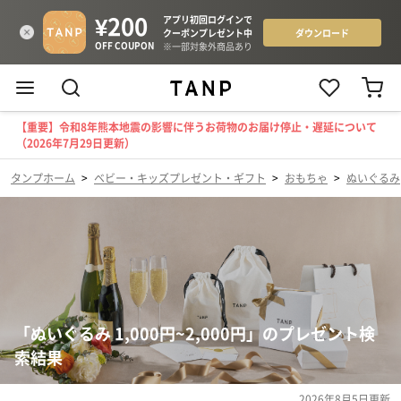
【重要】令和8年熊本地震の影響に伴うお荷物のお届け停止・遅延について
（2026年7月29日更新）
タンプホーム
>
ベビー・キッズプレゼント・ギフト
>
おもちゃ
>
ぬいぐるみ
「ぬいぐるみ 1,000円~2,000円」のプレゼント検
索結果
2026年8月5日
更新