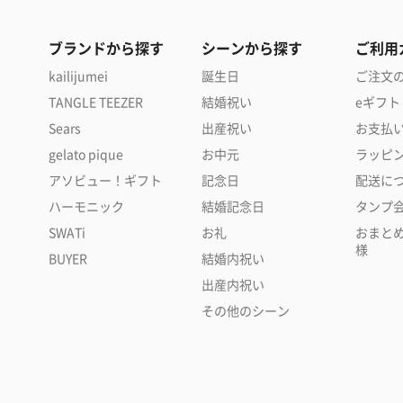
ブランドから探す
シーンから探す
ご利用
kailijumei
誕生日
ご注文
TANGLE TEEZER
結婚祝い
eギフト
Sears
出産祝い
お支払
gelato pique
お中元
ラッピ
アソビュー！ギフト
記念日
配送に
ハーモニック
結婚記念日
タンプ
SWATi
お礼
おまと
様
BUYER
結婚内祝い
出産内祝い
その他のシーン