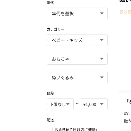
年代
おも
カテゴリー
値段
「
~
ぬ
配送
販
お急ぎ便(1日以内に発送)