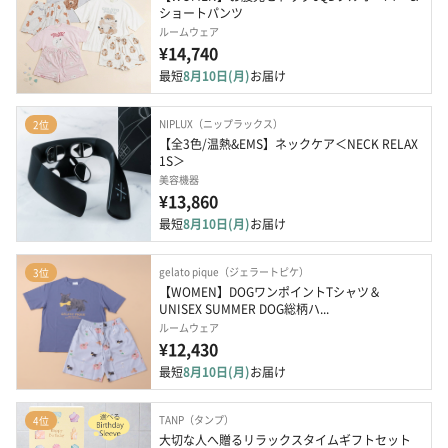
ショートパンツ
ルームウェア
¥14,740
最短
8月10日(月)
お届け
NIPLUX（ニップラックス）
2位
【全3色/温熱&EMS】ネックケア＜NECK RELAX 
1S＞
美容機器
¥13,860
最短
8月10日(月)
お届け
gelato pique（ジェラートピケ）
3位
【WOMEN】DOGワンポイントTシャツ＆
UNISEX SUMMER DOG総柄ハ...
ルームウェア
¥12,430
最短
8月10日(月)
お届け
TANP（タンプ）
4位
大切な人へ贈るリラックスタイムギフトセット