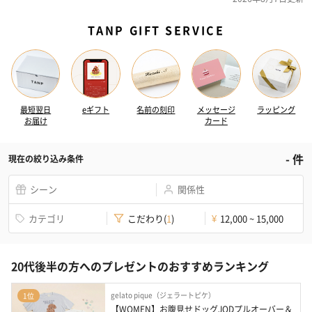
TANP GIFT SERVICE
最短翌日
eギフト
名前の刻印
メッセージ
ラッピング
お届け
カード
-
件
現在の絞り込み条件
シーン
関係性
カテゴリ
こだわり
(
1
)
12,000 ~ 15,000
¥
20代後半の方へのプレゼントのおすすめランキング
gelato pique（ジェラートピケ）
1位
【WOMEN】お腹見せドッグJQDプルオーバー＆