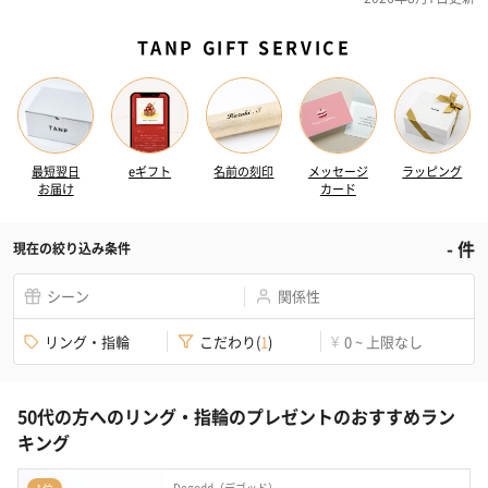
TANP GIFT SERVICE
最短翌日
eギフト
名前の刻印
メッセージ
ラッピング
お届け
カード
-
件
現在の絞り込み条件
シーン
関係性
リング・指輪
こだわり
(
1
)
0 ~ 上限なし
¥
50代の方へのリング・指輪のプレゼントのおすすめラン
キング
Degodd（デゴッド）