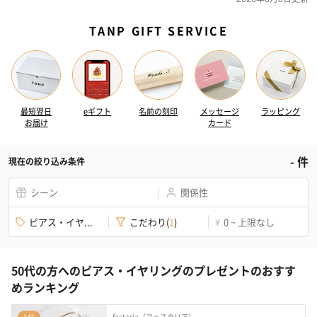
TANP GIFT SERVICE
最短翌日
eギフト
名前の刻印
メッセージ
ラッピング
お届け
カード
-
件
現在の絞り込み条件
シーン
関係性
ピアス・イヤ...
こだわり
(
1
)
0 ~ 上限なし
¥
50代の方へのピアス・イヤリングのプレゼントのおすす
めランキング
festaria（フェスタリア）