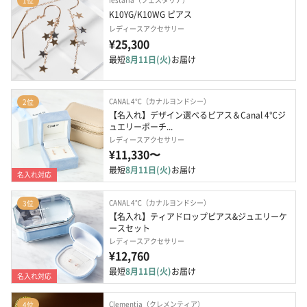
1位
K10YG/K10WG ピアス
レディースアクセサリー
¥25,300
最短
8月11日(火)
お届け
CANAL 4℃（カナルヨンドシー）
2位
【名入れ】デザイン選べるピアス＆Canal 4℃ジ
ュエリーポーチ...
レディースアクセサリー
¥11,330〜
最短
8月11日(火)
お届け
名入れ対応
CANAL 4℃（カナルヨンドシー）
3位
【名入れ】ティアドロップピアス&ジュエリーケ
ースセット
レディースアクセサリー
¥12,760
最短
8月11日(火)
お届け
名入れ対応
Clementia（クレメンティア）
4位