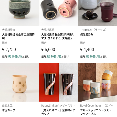
質感精密木工部門では岩手県産の木材や南部鉄器、漆などの素材
使い、三次元CG技術を用いて、ユニバーサルデザインに配慮した
「オンリーワン」の木製ギフトを作っています。
母、父の日そして敬老の日に
日頃お世話になっているご家族や身近な人への
感謝の気持ちを込めた贈り物としていかがでしょうか。
なぜ底が馬蹄なのか説明してお渡しすれば、より喜んでもらえる
はずです。
商品詳細情報
原材料
木地：樹齢80年前後 北東北産 北限山桜 無垢材