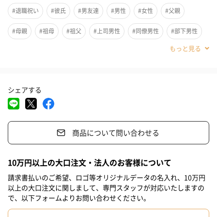
ます。
#退職祝い
#彼氏
#男友達
#男性
#女性
#父親
岩手県は山桜の北限の産地です。
#母親
#祖母
#祖父
#上司男性
#同僚男性
#部下男性
木地は主に岩手県北の北上山系と奥羽山系から採取される北限山
桜を用い、削り出しています。
#義父
#義母
#取引先男性
#50代
#70代
#40代
山桜は国の花に指定されている唯一の木材です。
国花の指定は、「菊と山桜」です。
シェアする
さくらさくら、同期の桜、これらの歌われた桜は「山桜」を指し
ています。咲いて、潔く散る、その美しさが山桜として表現され
ているようです。
商品について問い合わせる
「朝日に匂う山桜花」と古歌にあるように、古くから日本の花が
山桜でした。
10万円以上の大口注文・法人のお客様について
日本の心、日本らしい逸品を作るのに相応しい木材だと思ってお
請求書払いのご希望、ロゴ等オリジナルデータの名入れ、10万円
ります。
以上の大口注文に関しまして、専門スタッフが対応いたしますの
で、以下フォームよりお問い合わせください。