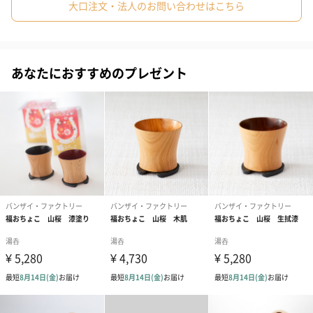
大口注文・法人のお問い合わせはこちら
馬蹄の理由
昔から馬蹄の形は幸福のかたちと伝えられて来ました。
万事、うま（馬）く行く。交通安全・開運・金運に良く幸福を招
あなたにおすすめのプレゼント
くと言われます。
欧米では悪運を避けて幸福を呼び込むと伝えられています。
そしてその幸福は馬蹄の開いた所から舞い込み溜まると言われて
います。
ホースシュー（馬蹄鉄）は、西洋の国々では、悪運を避け、幸運
を呼び込んだり、魔除けのお守りとして使用されてきました。
蹄鉄の開いている部分を上にして、玄関やドアに掛けておくと幸
運が溜まると言われています。
現在も、欧米では金運のラッキーチャームに使われ、多くの人々
に親しまれています。
また、馬蹄型は風水では八角形とならんで、とても良い幸運の形