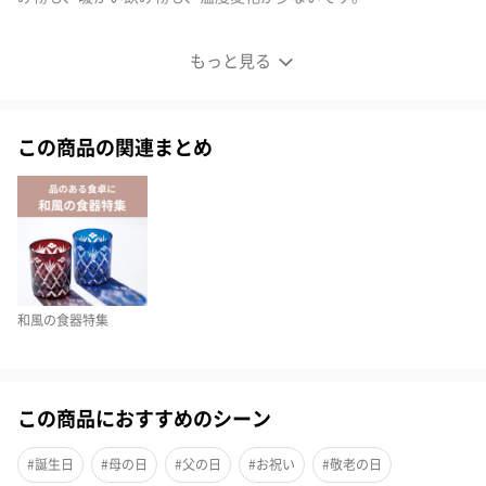
日本酒にぴったり
もっと見る
口あたりも良い木の器
この商品の関連まとめ
木材の器は温度変化が最も少ない素材です。
冷たい飲み物も、暖かい飲み物も、温度変化が少ないのが利点で
す。
つまり、美味しさを保つ能力が高いということです。
和風の食器特集
冷酒や熱燗でも、その美味しさを長く保ってくれます。
この商品におすすめのシーン
素材へのこだわり
【バンザイ・ファクトリー】は岩手三陸の地場産品を使用してい
#誕生日
#母の日
#父の日
#お祝い
#敬老の日