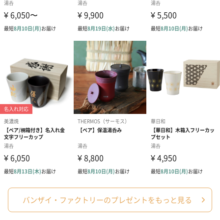
南部鉄器製の馬蹄形コースター付
塗り／外：木目が映える木肌塗装
内：朱漆塗り
正面に左馬の蒔絵（黒漆）
WDH
W:90mm
D:90mm
H:90mm
外装の形状
クリアーケース
帯包装
重さ
124g（外装込）
お届け内容
福おちょこ本体*1
リーフレット
ご使用上の注意
原産国
日本
バンザイ・ファクトリーのプレゼントをもっと見る