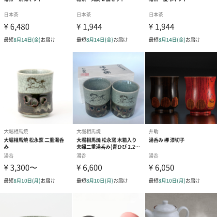
パッケージへのこだわり
福おちょこの中身が見えるクリアーカートンに福を呼び込む馬蹄
形もあしらった帯紙で巻いています。
【バンザイ・ファクトリー】
【バンザイ・ファクトリー】は岩手三陸の地場産品を使い、創意
工夫で商品を開発し製造しています。
そして「ひとりにひとつをありがとう」を伝える商品づくりを目
指しています。
美味食品部門では、健康的かつ上質で豊かな食生活を楽しんでい
ただけることを目標とした加工食品の研究開発を続けてきまし
た。