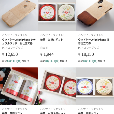
と言われています。
この馬蹄の形を蹄鉄にしておちょこの底に取り付けました。
馬産地の岩手でございます。良質の馬を育ててきました。
「南部曲がり屋」と呼ばれる家屋のスタイルは、人間と馬の密接
な関係と生活が理解出来ます。
馬蹄形の蹄鉄を装着する事により、底に重さを持たせて安定性を
高めました。
素材は岩手の南部鉄器製。伝統のあられ模様をちりばめ、マグネ
ットで装着しています。
※蹄鉄はマグネットで取り付けてありますので簡単にはずしたり
くっつけたりできます。