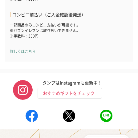
自然のお花で作ったドライフラワー・プリザーブドフラワーを同
梱します。
コンビニ前払い（ご入金確認後発送）
一部花材が写真と異なる場合がございます。予めご了承くださ
い。パッケージに入れてお届けします。
一部商品のみコンビニ支払いが可能です。
※セブンイレブンは取り扱いできません。
※手数料：330円
詳しくはこちら
プリザーブドフラワー
プリザーブドフラワー
アミュレット 
タンプはInstagramも更新中！
ブーケ（ピンク）
ブーケ（ブルー）
ク）（1,500円
おすすめギフトをチェック
（2,580円）
（2,580円）
ぬいぐるみ
愛らしいぬいぐるみを同梱してお届けします。
誕生日・記念日・出産祝いなどのシーンにおすすめです。