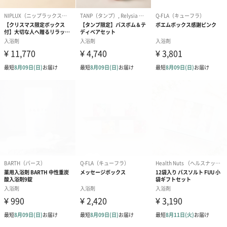
（ワンちゃんは体温調節ができなくなるので熱いお湯は避けてく
ださい。）
3.あこがれる素肌へ
皮膚を整えるために欠かせない豊富なミネラルを含む「クレイ
ド」のクレイ。肌についたクレイが、皮膚呼吸を妨げないフィル
ムのような薄い膜を作り、肌のうるおいを守ってくれます。きめ
細やかさとみずみずしい肌へと導きます。
●ウェディングの準備に
お顔や、デコルテ、背中のケアや、急な肌トラブルにも。オール
ナチュラルなので、結婚式直前のケアにも安心。
●日々の紫外線、日焼け後のケアに
日焼けしてしまったお肌にクレイバス、クレイパックがおすすめ
です。日焼けでひりひり、ゴワゴワのお肌にも。