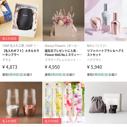
女性だけでなく男性にも人気
「CLAYD」で使用しているクレイは、海外一流ホテルのスパや、
アスリートケアでも愛用されるほど、一回使えばすぐ分かるパワ
フルな体感をもたらすのが特徴です。その優れた効果が話題を呼
び、「CLAYD」のお客様の半分は男性に！オーガニック、ナチュ
ラル志向の方、ヘルスケアに興味がある方、ヨガやスポーツが好
きな方々から高い支持を得ています。おしゃれなパッケージは、
インテリアが好きな方にも人気です。
高い安全性
ほぼすべての商品が天然成分100％ということもあり、赤ちゃんか
らご老人まで、性別や年齢を問わず、様々なシチュエーションで
お使いいただけます。