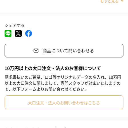
#出産内祝い
#結婚内祝い
#その他内祝い
#法人
雑誌やSNSで紹介される注目の商品
#古希祝い
#喜寿祝い
#米寿祝い
#サプライズ
#結婚祝い
梨花さん、冨永愛さん、田中みな実さん、蒼井優さん、ラブリさ
シェアする
#出産祝い
#母の日
#父の日
#お祝い
#お礼
#記念日
んなど有名芸能人も御用達。雑誌やSNSで紹介され、話題になっ
#パーティー
#還暦祝い
#バレンタイン
#敬老の日
ています。
商品について問い合わせる
#入学祝い
#就職祝い
#引っ越し祝い
#自分へのご褒美
#退職祝い
#妹
#女子高校生
#男子高校生
#女子中学生
一日の疲れを癒すバスタイムに
10万円以上の大口注文・法人のお客様について
#男子中学生
#親戚女性
#取引先女性
#部下女性
#姪
請求書払いのご希望、ロゴ等オリジナルデータの名入れ、10万円
使い方は本品1袋を浴槽の湯に溶かして20分〜1時間浸かるだけ！
以上の大口注文に関しまして、専門スタッフが対応いたしますの
#娘
#姉
#彼女
#同僚女性
#上司女性
#彼氏
で、以下フォームよりお問い合わせください。
くすみ*1・毛穴*2・冷え*3・肌荒れ*4・血行促進*5 に優れた効果
#女友達
#男友達
#男性
#女性
#夫
#義父
大口注文・法人のお問い合わせはこちら
を発揮します。妊婦さん*6や、赤ちゃんの沐浴にもお使いいただ
#上司男性
#同僚男性
#男子大学生
#女子大学生
#女の子
けます。スポーツ後の体のケアとしてもおすすめです。
#弟
#親戚男性
#取引先男性
#義母
#兄
#妻
素材の性質的にソルト（精製塩ではなく、海塩や岩塩など）と相