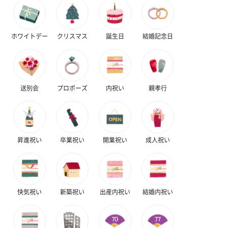
紙袋
ホワイトデー
クリスマス
誕生日
結婚記念日
お渡し用の紙袋です。
商品に合わせたサイズをお届けします。
送別会
プロポーズ
内祝い
親孝行
昇進祝い
卒業祝い
開業祝い
成人祝い
あり（280円）
快気祝い
新築祝い
出産内祝い
結婚内祝い
メッセージカード（通常・写真・グリーティング）
誕生日や結婚祝い・出産祝いなど、様々なシーンのメッセージカ
ードを同梱します。