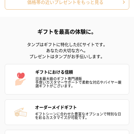
価格帯の近いプレゼントをもっと見る
大切な方の身体を気遣うギフトを贈りませんか？
「ゆっくりお風呂に入って、疲れを癒してね」「美しさに磨きを
かけてね」そんな想いが伝わる「CLAYD」の入浴剤は、性別年代
ギフトを最高の体験に。
問わず喜ばれる逸品。WEEK BOOKは、ブック型のおしゃれなパッ
ケージに入っているので、大切な記念日のギフトにぴったりで
タンプはギフトに特化したECサイトです。
あなたの大切な方へ。
す。毎日忙しく過ごす方への贈り物にもおすすめの”癒し”のプレ
プレゼントはタンプがお手伝いします。
ゼントです。
ギフトにおける信頼
日本最大級のギフト専門通販
手厚いカスタマーサポートで柔軟な対応やバイヤー厳
商品詳細情報
選ギフトがございます。
内容量
30g×7袋
大きさ
オーダーメイドギフト
縦14.5cm×横12.0cm×高さ6.0cm
ギフトシーンに合わせた豊富なオプションで特別な日
成分
モンモリロナイト
を彩るカスタマイズが可能です。
原産国
アメリカ