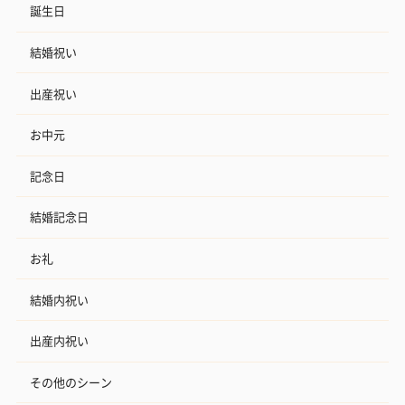
誕生日
結婚祝い
出産祝い
アールグレイ（HAPPY
アールグレイティー
フルーツティー
BIRTHDAY TO YOU）
（660円）
円）
お中元
（660円）
記念日
結婚記念日
スイーツ
お礼
スイーツを同梱してお届けいたします。ギフトへの＋αにおすすめ
です。
結婚内祝い
出産内祝い
その他のシーン