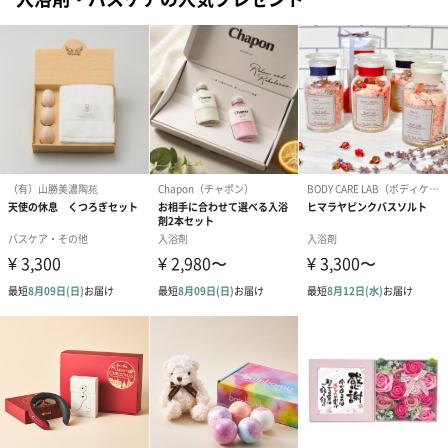
2.排出を即す
クレイはマイナスに帯電しているので、プラスに帯電した身体の
老廃物や重金属 (環境汚染物質や有害なケミカル物質)、ニオイな
どをしっかりと吸着して排出を促します。
●赤ちゃんの沐浴に
クレイがやさしく汚れや匂いを吸着します。クレイ入りのお湯で
沐浴をすると、大切な赤ちゃんのお肌のバリアを保ってあげるこ
とができます。お風呂のお湯は万が一赤ちゃんの口に入ってしま
っても安全な高品質。沐浴した後は、寝つきの悪い赤ちゃんもす
やすや。
●ペットに
お風呂の残り湯でペットの体を洗ってあげることができます。ク
レイの効果でニオイの元を吸着。地面に近い生活をしているペッ
トは、環境汚染物質など不要なものが体に付着しやすいため、よ
く洗ってあげましょう。毛並みがふさふさ、柔らかくなります。