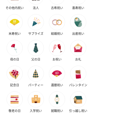
メッセージカードや封筒のデザインは一部変更する場合がありま
その他内祝い
法人
古希祝い
喜寿祝い
す。
米寿祝い
サプライズ
結婚祝い
出産祝い
母の日
父の日
お祝い
お礼
写真付きメッセージカ
写真付きメッセージカ
【誕生日】Hap
ード（680円）
ード（Thank you）ピ
Birthday ホ
ンク（680円）
刷なし）（11
記念日
パーティー
還暦祝い
バレンタイン
ラッピング
ギフトラッピングを施してお届けします。
敬老の日
入学祝い
就職祝い
引っ越し祝い