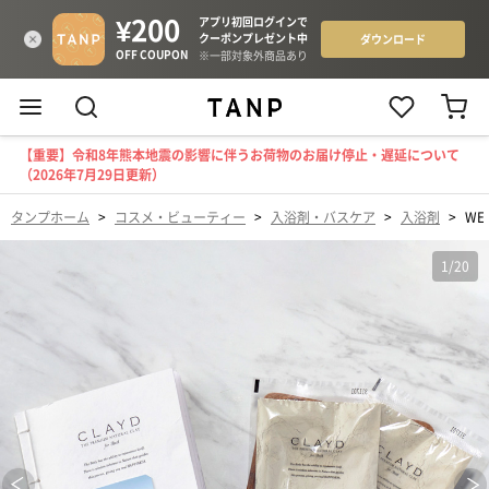
【重要】令和8年熊本地震の影響に伴うお荷物のお届け停止・遅延について
（2026年7月29日更新）
タンプホーム
>
コスメ・ビューティー
>
入浴剤・バスケア
>
入浴剤
>
WE
1
/
20