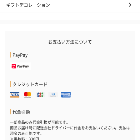
ギフトデコレーション
生花
生花のブーケを同梱します。
※9-15時にご注文いただく場合、最短のお届け可能日が通常より
も1日遅くなります。
お支払い方法について
PayPay
クレジットカード
シーズンブーケ（ひま
ブーケ（ホワイトグリ
ブーケ（ピン
わり）（1,880円）
ーン）（1,650円）
（1,650円）
代金引換
一部商品のみ代金引換が可能です。
商品お届け時に配送会社ドライバーに代金をお支払いください。支払は
ドライフラワー・プリザーブドフラワー
現金のみ可能です。
※手数料：330円