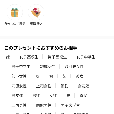
自分へのご褒美
退職祝い
コットン巾着 【誕生
コットン巾着 【誕生
コットン巾着 
日】（グレー）S（550
日】（スモーキーピン
とう】 S（55
円）
ク）S（550円）
このプレゼントにおすすめのお相手
妹
女子高校生
男子高校生
女子中学生
のしカード
男子中学生
親戚女性
取引先女性
商品の形質上、のしを直接添付できない商品にのし風のカードを
部下女性
姪
娘
姉
彼女
同梱します。
※のし下はご記入いただけません。
同僚女性
上司女性
彼氏
女友達
※カードのデザインは一部変更する場合があります。
男友達
男性
女性
夫
義父
上司男性
同僚男性
男子大学生