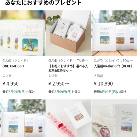
あなたにおすすめのプレゼント
性がいいので、クレイバスに、ひとつまみのお塩を入れるのもお
#部下男性
#男の子の赤ちゃん
#女の子の赤ちゃん
#甥
すすめです。相乗効果でデトックスの力が高まります。
#父親
#母親
#息子
#祖母
#祖父
#30代
*1 汚れや角質による
#20代前半
#20代後半
#40代
#10代
#50代
#70代
*2 汚れの除去
*3、5 温浴効果による
#80代
#90代
#60代
*4 乾燥・ハリ・ツヤ不足 の状態
*6 妊娠初期の妊婦さんは、CLAYDとは関係なく、熱いお風呂に長
時間入ることは避けたほうがよいといわれています。ぬるめのお
湯でゆっくりリラックスすることをおすすめします。