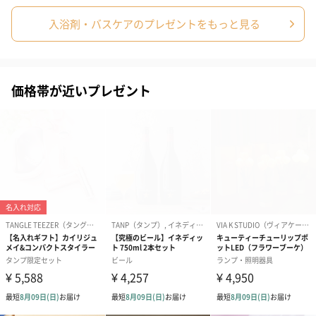
入浴剤・バスケアのプレゼントをもっと見る
4.質の高い眠り
マイナスに帯電するクレイ入浴は、全身を包むようなリラクゼー
価格帯が近いプレゼント
ション効果があります。深く良質な睡眠に導き、翌朝身体がすっ
きりと軽くなっているような感覚を味わっていただけるでしょ
う。※体感には個人差があります。
「CLAYD」について
アメリカ西海岸の砂漠地帯で採れたミネラル豊富なクレイをもと
に、入浴剤やボディケアプロダクトを展開しています。