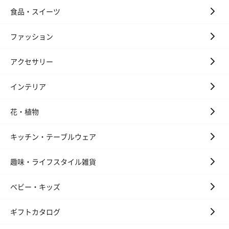
絵本&うさぎ（ピンク）
ノンカフェインフルー
葉酸入りデカ
食品・スイーツ
（2,702円）
ツティー（562円）
ヒー（875円）
ファッション
結婚祝いちょい足しギフト
アクセサリー
結婚祝いギフトへの＋αにおすすめです。新生活を彩るギフトオプ
ションをご用意いたしました。
インテリア
商品と同梱してお届けいたします。
花・植物
キッチン・テーブルウェア
趣味・ライフスタイル雑貨
ベビー・キッズ
ブライダルロリポップ
ブライダルロリポップ
夫婦箸と箸置
ドレス（いちご味)
タキシード（コーラ味)
（2,420円）
ギフトカタログ
（1,122円）
（1,122円）