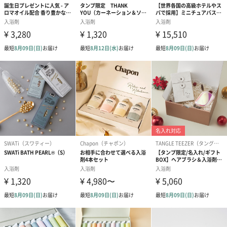
クレイの嬉しい効果
１.めぐりを促す
クレイから出る遠赤外線で温浴効果をサポート。身体の芯からぽ
かぽかに。心地よい発汗※と、さっぱりとした爽快感を感じてい
ただけます。 ※温浴効果による
●冷えを感じた時に
冬の寒さや夏のクーラーの冷えは、手先足先まで血行を滞らせ、
様々な体調不良の元になります。しっかりと芯から温まり、めぐ
りのいい体質に！
●妊婦さんに
妊娠中は、心とカラダのリラックスが何より大事なとき。クレイ
のお湯にやさしく包まれる安心感が愛される理由です。クレイの