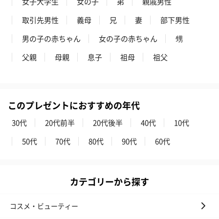
女子大学生
女の子
弟
親戚男性
取引先男性
義母
兄
妻
部下男性
男の子の赤ちゃん
女の子の赤ちゃん
甥
結婚祝い（御結婚御
出産祝い（御出産御
内祝い_蝶結び
父親
母親
息子
祖母
祖父
祝）（110円）
祝）（110円）
（110円）
出産祝いちょい足しギフト
このプレゼントにおすすめの年代
出産祝いギフトへの＋αにおすすめです。お母様にもお子様にも嬉
しいギフトオプションをご用意いたしました。
30代
20代前半
20代後半
40代
10代
商品と同梱してお届けいたします。
50代
70代
80代
90代
60代
カテゴリーから探す
コスメ・ビューティー