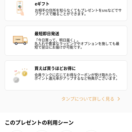
eギフト
お相手の住所を知らなくてもプレゼントをsnsなどでサ
プライズで贈ることができます。
商品オプション情報
最短即日発送
お届けボックスオプション
「今日買って、明日届く」。
名入れや豊富なラッピングやオプションを施しても最
配送用のダンボールを装飾いたします。お相手のご住所に直接お
短で翌日にお届けが可能です。
送りする際に人気のオプションです。お相手に直接手渡しする場
合は、紙袋との併用もおすすめです。
買えば買うほどお得に
会員ランクに応じてお得なクーポンが受け取れたり、
ポイント還元率がアップするなど特典がございます。
タンプについて詳しく見る
ダンボール装飾（ひま
ダンボール装飾（チュ
ダンボール装
このプレゼントの利用シーン
わり）（720円）
ーリップ）（720円）
イトピンク×
ト）（580円）