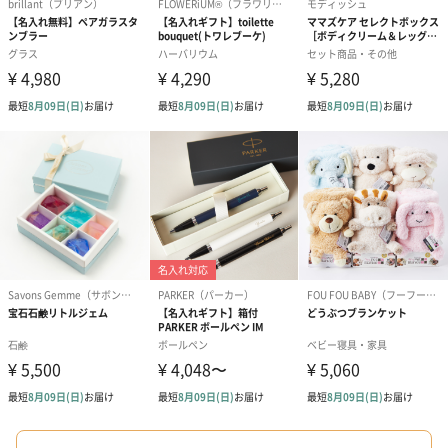
心を込めた手作業とエコに配慮した優しい梱包
サステナビリティを重視した生産体制も「CLAYD」の特徴。例え
ば、紙パッケージは、ひとつひとつ職人の手作業で仕上げられる
など、入れ物だけでもずっと使いたくなるデザインと品質にこだ
わっています。通常パッケージもできる限り環境に配慮したもの
が使用されています。
社会福祉法人施設との連携
クレイは金属に触れると、性質が変化してしまう繊細な素材。そ
のため、袋への封入作業は、正確で丁寧な作業を行われるという
観点で、社会福祉施設の皆さんにお願いし、手作業で行っていま
す。「CLAYD」では、商品の品質追求とともに、健全な経済の循
環をつくることも大切に考えられています。