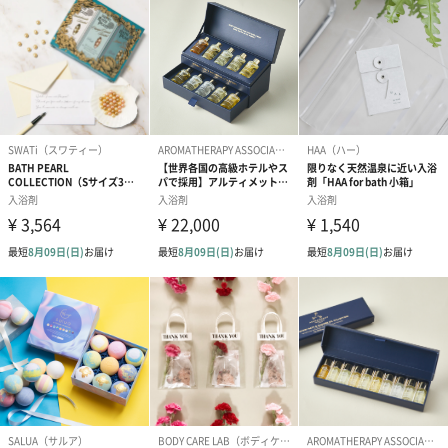
に1回分の入浴剤とそれぞれ異なる写真が1週間分（計7点）入って
います。ページをめくるごとにクレイが採掘されるアメリカ西海
岸の砂漠の美しい風景が広がります。
毎日のバスタイムを楽しみにさせてくれる、まるで写真集のよう
な「WEEK BOOK」は、プレゼントに喜ばれること間違いなしで
す。
※風景写真は300種類よりランダムにお届けします。
心を込めた手作業で
何もかも機械化する世の中で、「手作業のぬくもりや伝統を残し
たい」という想いから、和綴じ製本はすべて手作業で行われてい
ます。
＊2020年2月、CLAYD WEEK BOOKは優れたアジアのデザインに贈
られる” TOP AWARD ASIA ”を受賞しました。