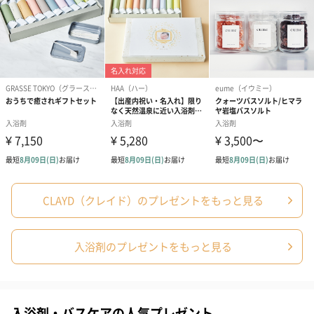
お風呂でカラダの芯から温まることで、カラダの揺らぎや不安感
が和らぐことも。不要な汚染物質もクレイが吸着するのでクリー
ンなボディを保ちます。
※妊娠初期の妊婦さんは、クレイとは関係なく、熱いお風呂に長
時間入ることは避けたほうがよいといわれています。ぬるめのお
湯でゆっくりリラックスすることをおすすめします。
●スポーツや長時間の立ち仕事で疲れた時に
血行不良でむくみを感じた時は、その日のうちにクレイバスに。
しっかりと血行を循環させることで、翌日はすっきり。
CLAYD（クレイド）のプレゼントをもっと見る
●足湯に
足湯は全身を温め、めぐりを促します※。足のトラブルがある時
にもお使いください。どうしてもお風呂にはいれない時や、カラ
入浴剤のプレゼントをもっと見る
ダが冷えた時、不快なニオイにも。※温浴効果による
入浴剤・バスケアの人気プレゼント