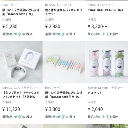
が数万年の間、深い地中で化学変化してできた天然のミネラル豊
富なクレイ（粘土）を使用した入浴剤です。
本国アメリカでは、高級ホテルのスパや、トップアスリートのケ
ア、自然療法施設等で使用されている他、サプリメントとしても
販売されているほどの食品グレード。安全で高品質なクレイバス
が、ご家庭でも手軽にお楽しみいただけます。
※CLAYDに使用しているクレイは人体に安全なものですが、水を
吸収する力が非常に強いため水分無しの粉末単体で経口摂取する
ことは健康被害を及ぼすことがあるので避けてください。
まるで写真集のようなブック型パッケージ
「クレイド」の入浴剤には奥深くに広がるストーリーがあること
をイメージしていただけるように本の形にしました。見開きごと