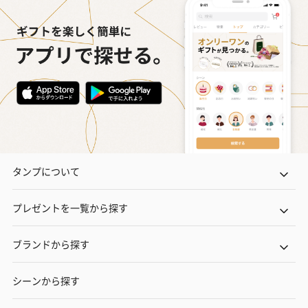
フラワーテディベア
テディベア（バニラ）
テディベア（
（2,390円）
（1,760円）
ル）（1,760円
タンプについて
プレゼントを一覧から探す
紅茶・コーヒー・スイーツ
紅茶・コーヒー・スイーツを同梱してお届けいたします。ギフト
ブランドから探す
への＋αにおすすめです。
シーンから探す