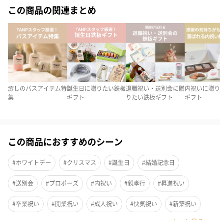
この商品の関連まとめ
癒しのバスアイテム特
誕生日に贈りたい鉄板
退職祝い・送別会に贈
内祝いに贈り
集
ギフト
りたい鉄板ギフト
ギフト
この商品におすすめのシーン
今、世界中のセレブが注目していると言われている「CLAYD（ク
#ホワイトデー
#クリスマス
#誕生日
#結婚記念日
レイド）」のクレイ100%入浴剤。日本でも多くの著名人が支持す
る話題の逸品です。ブック型がおしゃれな「WEEK BOOK」は、ク
#送別会
#プロポーズ
#内祝い
#親孝行
#昇進祝い
レイの採掘地であるアメリカ西海岸の砂漠の美しい風景写真とと
もに1週間分（計7点）をセットでお届けします。
#卒業祝い
#開業祝い
#成人祝い
#快気祝い
#新築祝い