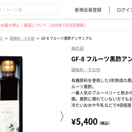
新規会員登録
ログイ
届け停止・遅延について（2026年7月29日更新）
>
>
ス
調味料・その他
GF-8 フルーツ黒酢アンサンブル
桷志田
GF-8 フルーツ黒酢ア
調味料・その他
有機原料を使用した3年熟成の
ルーツ黒酢。
一番人気のブルーベリーと飲み
類。黒酢に慣れていない方でも
冷たいお水や牛乳などで4倍程
¥5,400
（税込）