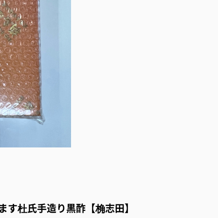
。
励ます杜氏手造り黒酢【桷志田】