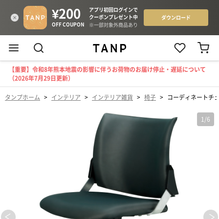
【重要】令和8年熊本地震の影響に伴うお荷物のお届け停止・遅延について
（2026年7月29日更新）
タンプホーム
>
インテリア
>
インテリア雑貨
>
椅子
>
コーディネートチェ
1
/
6