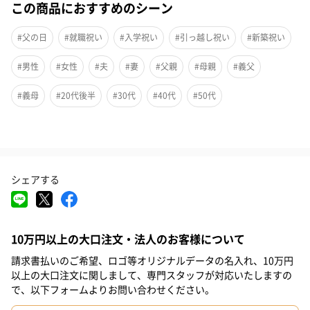
この商品におすすめのシーン
背中あたりがよく掛け心地のよいチェアです。
座面と背もたれには通気性の優れたメッシュ素材を使用してま
#父の日
#就職祝い
#入学祝い
#引っ越し祝い
#新築祝い
す。
圧迫感の少ないコンパクト設計です。背もたれは取り外してドラ
#男性
#女性
#夫
#妻
#父親
#母親
#義父
イクリーニングすることができます。
#義母
#20代後半
#30代
#40代
#50代
ロッキング機能
（最前部のみ固定可能）、座面下のダイヤルでロッキングの強弱
シェアする
調整ができます。
10万円以上の大口注文・法人のお客様について
ガスシリンダー式座面高さ調節
請求書払いのご希望、ロゴ等オリジナルデータの名入れ、10万円
上下最大90mmまで調節可能です。
以上の大口注文に関しまして、専門スタッフが対応いたしますの
で、以下フォームよりお問い合わせください。