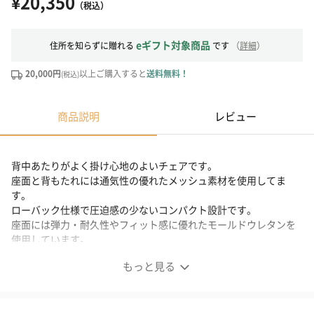
¥20,350
（税込）
eギフト対象商品
住所を知らずに贈れる
です
（
詳細
）
20,000円
以上ご購入すると
送料無料！
(税込)
商品説明
レビュー
背中あたりがよく掛け心地のよいチェアです。
座面と背もたれには通気性の優れたメッシュ素材を使用してま
す。
ローバック仕様で圧迫感の少ないコンパクト設計です。
座面には弾力・耐久性やフィット感に優れたモールドウレタンを
使用しています。
もっと見る
コーディネートチェア(生地タイプ)