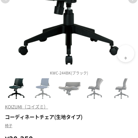
KWC-244BK(ブラック)
KOIZUMI（コイズミ）
コーディネートチェア(生地タイプ)
椅子