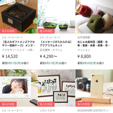
梱包サイズ：W600×D600×H365mm
重さ
10ｋｇ
原産国
台湾
付属品
・組み立て説明書
・保証書