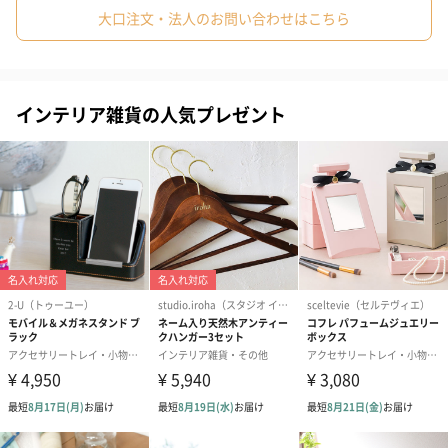
大口注文・法人のお問い合わせはこちら
モールドウレタン仕様
座面はモールドウレタン仕様で型崩れしにくくなっています。
インテリア雑貨の人気プレゼント
KOIZUMI
家族みんなのいまと未来の笑顔のために。
1966年の学習デスク販売開始以来50年以上にわたり培った技術と
信頼をもとに、さまざまなライフスタイルに合わせた、より良く
進化した製品づくりに取り組んでいます。
商品詳細情報
サイズ
製品サイズ：W615×D575×H785～875mm
座面高/425～515ｍｍ