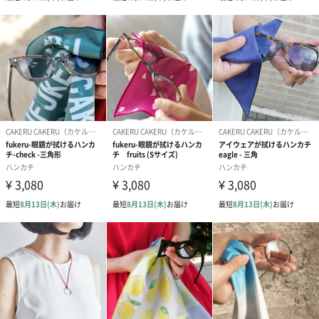
ご注意事項
メッセージカード・熨斗・紙袋の対応はできかねますため、ご了
承くださいませ。
商品詳細情報
素材(前)
マイクロファイバー、コットン100%
素材(後)
コットン100%
サイズ
25cm×25cm