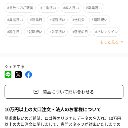
柄のプリント面でメガネやサングラスはもちろん、時計・携帯・
#自分へのご褒美
#古希祝い
#成人祝い
#卒業祝い
PC画面・カメラレンズ・グラス・ガラスなど幅広いアイテムを拭
#昇進祝い
#親孝行
#還暦祝い
#送別会
#退職祝い
いて綺麗にすることができます。チェック・無地の面はいつも通
りのハンカチとしてお使い頂けます。cotton100%で吸水性もばっ
#誕生日
#就職祝い
#入学祝い
#敬老の日
#バレンタイン
ちり。いつも持ち歩くハンカチで、身の回りの物もすっきり清潔
に。
#クリスマス
#お祝い
#父の日
#母の日
#彼氏
#男友達
#男性
#祖父
#女性
#夫
#妻
#父親
シェアする
チェックをイメージ
#母親
#義父
#義母
#10代
#20代前半
#20代後半
#30代
#40代
テーマは「チェック」。スタイリッシュなタイポグラフィと合わ
せて楽しめます。女性の方はもちろん、男性の方にも。
商品について問い合わせる
10万円以上の大口注文・法人のお客様について
2種類のデザインから選べます
請求書払いのご希望、ロゴ等オリジナルデータの名入れ、10万円
以上の大口注文に関しまして、専門スタッフが対応いたしますの