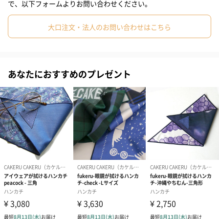
で、以下フォームよりお問い合わせください。
Little BigBang
大口注文・法人のお問い合わせはこちら
アイデアの爆発を感じさせるBigBang。可愛らしさを感じること
ができます。
あなたにおすすめのプレゼント
Little Magic
コミカルな楽しさを連想させるMagicのデザイン。清潔感を出すこ
とができます。
ラッピングは２色