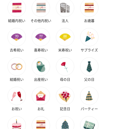
ンク）（1,760円）
ルー）（1,760円）
ワイト）（1,7
結婚内祝い
その他内祝い
法人
お歳暮
キャンドル・お香
キャンドル・お香を同梱してお届けいたします。
古希祝い
喜寿祝い
米寿祝い
サプライズ
結婚祝い
出産祝い
母の日
父の日
フラッグカプセル：イ
フラッグカプセル：イ
ショートイン
ンセンススティック
ンセンススティック
（GRAPE AND
お祝い
お礼
記念日
パーティー
（END）（880円）
（St.OSMANTHUS）
（880円）
（880円）