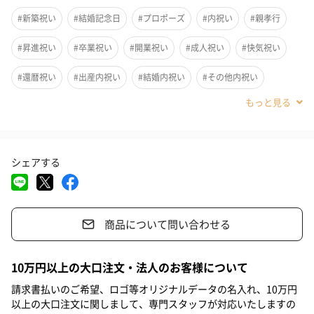
#新築祝い
#結婚記念日
#プロポーズ
#内祝い
#親孝行
#昇進祝い
#卒業祝い
#開業祝い
#成人祝い
#快気祝い
#還暦祝い
#出産内祝い
#結婚内祝い
#その他内祝い
#法人
#お歳暮
#古希祝い
#喜寿祝い
#米寿祝い
#サプライズ
#結婚祝い
#出産祝い
#母の日
#父の日
シェアする
#お祝い
#お礼
#記念日
#パーティー
#誕生日
#お中元
#クリスマス
#ホワイトデー
#敬老の日
商品について問い合わせる
#引っ越し祝い
#自分へのご褒美
#退職祝い
#送別会
「日本の贈り物」は、日本が誇る伝統の名品が贈れるカタログギ
フトです。
#男子大学生
#親戚女性
#親戚男性
#取引先女性
10万円以上の大口注文・法人のお客様について
確かな品質の贈り物をしたい方や、こだわりのある方への贈り物
#取引先男性
#義母
#義父
#部下女性
#部下男性
#娘
におすすめです。
請求書払いのご希望、ロゴ等オリジナルデータの名入れ、10万円
以上の大口注文に関しまして、専門スタッフが対応いたしますの
#息子
#姉
#妹
#兄
#弟
#女子大学生
#彼女