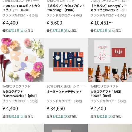
申し込み期限
お受け取り日から6ヶ月以内
カタログの中
掲載点数：約165点、ページ数：218ページ
身
カタログの申
ハガキ・ネット
し込み方法
商品オプション情報
メッセージカード（通常・写真・グリーティング）
誕生日や結婚祝い・出産祝いなど、様々なシーンのメッセージカ
ードを同梱します。
メッセージカードや封筒のデザインは一部変更する場合がありま
す。