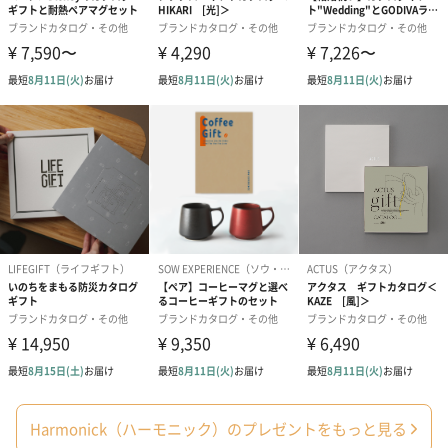
日】（グレー）L（600
日】（スモーキーピン
とう】 L（60
円）
ク）L（600円）
包装紙
ラッピングを施してお届けいたします。
ゴールド（390円）
ピンク（390円）
グリーン（39
Harmonick（ハーモニック）のプレゼントをもっと見る
のし