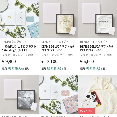
病気や怪我から回復して退院する際に、お世話になった方へ感謝
の気持ちとして「日本の贈り物」を贈る方が増えています。 日本
が誇るこだわりアイテムが豊富に掲載されているので、受け取っ
た方に満足していただけるカタログギフトとなっております。
結婚内祝い
特にご利用が多い用途は結婚内祝いです。結婚を祝福してくれた
方々へ、高品質なアイテムが揃ったカタログギフトを贈って感謝
の気持ちを伝えませんか？全12コースの豊富な価格帯をご用意し
ておりますので、贈り分けにも最適です。
商品詳細情報
外装サイズ
縦約26.5cm×横約19cm×奥行約2cm