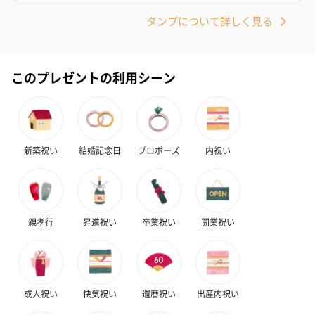
タンプについて詳しく見る
かき氷入浴剤4点セット
かき氷入浴剤4点セット
バスフラワー
（ブルー）（748円）
（イエロー）（748円）
【Thank you】
円）
このプレゼントの利用シーン
ハンドタオル・ハンカチ
新築祝い
結婚記念日
プロポーズ
内祝い
ハンドタオル・ハンカチを同梱してお届けいたします。ギフトへ
の＋αにおすすめです。
親孝行
昇進祝い
卒業祝い
開業祝い
成人祝い
快気祝い
還暦祝い
出産内祝い
花束ハンドタオル（ピ
花束ハンドタオル（ブ
花束ハンドタ