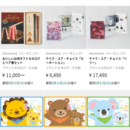
日本各地の美食が満載
誰もが知る国産ブランド牛や海の幸、瑞々しい特産フルーツな
ど、豊かな自然が育んだその土地ならではの名産品や、「出雲そ
ば」「柿の葉ずし」などのご当地グルメを豊富に掲載していま
す。普段は味わえない贅沢な日本の美味をご堪能ください。
各地の絶景ポイントもご紹介
このカタログでは、各エリアごとに絶景ポイントを紹介していま
す。壮大な海や砂丘、日本の美しさを感じる寺院など、 大自然と
歴史が生み出す美しい景色を思い浮かべながら、その地域ならで
はの伝統工芸品や美食をお選びいただけます。