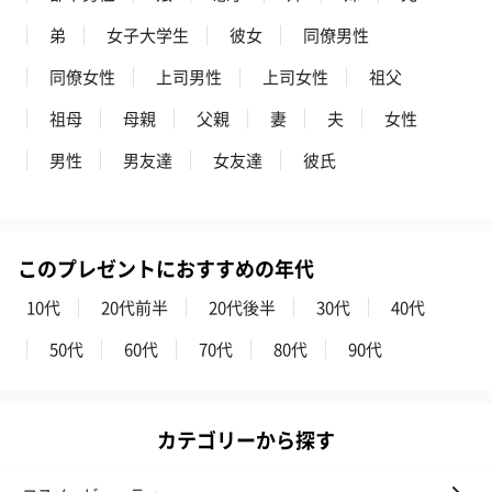
す。
弟
女子大学生
彼女
同僚男性
同僚女性
上司男性
上司女性
祖父
祖母
母親
父親
妻
夫
女性
男性
男友達
女友達
彼氏
いぶりがっことチーズ
ごろっとうまみ チーズ
しょっつるナッ
のオイル漬（981円）
のオイル漬（塩麹&レモ
円）
このプレゼントにおすすめの年代
ン）（981円）
10代
20代前半
20代後半
30代
40代
50代
60代
70代
80代
90代
カテゴリーから探す