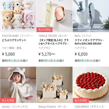
ぬいぐるみ
愛らしいぬいぐるみを同梱してお届けします。
誕生日・記念日・出産祝いなどのシーンにおすすめです。
フラワーテディベア
テディベア（バニラ）
テディベア（
（2,390円）
（1,760円）
ル）（1,760円
紅茶・コーヒー・スイーツ
紅茶・コーヒー・スイーツを同梱してお届けいたします。ギフト
への＋αにおすすめです。