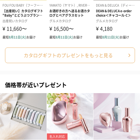
ブライダルロリポップ
ブライダルロリポップ
今治タオルケ
ドレス（いちご味)
タキシード（コーラ味)
ンドタオル・
（1,122円）
（1,122円）
タオル）（3,4
生花
生花のブーケを同梱します。
カタログギフトのプレゼントをもっと見る
※9-15時にご注文いただく場合、最短のお届け可能日が通常より
も1日遅くなります。
価格帯が近いプレゼント
シーズンブーケ（ひま
ブーケ（ホワイトグリ
ブーケ（ピン
わり）（1,880円）
ーン）（1,650円）
（1,650円）