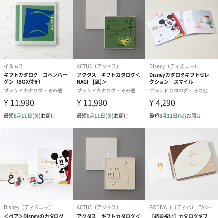
写真付きメッセージカ
写真付きメッセージカ
【誕生日】Hap
ード（680円）
ード（Thank you）ピ
Birthday ホ
ンク（680円）
刷なし）（11
ラッピング
ギフトラッピングを施してお届けします。
コットン巾着 【誕生
コットン巾着 【誕生
コットン巾着 