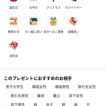
誕生日
お中元
クリスマス
ホワイトデー
お酒
お酒を同梱してお届けいたします。
※20歳未満の方への酒類の販売はいたしません。
敬老の日
引っ越し祝い
自分へのご褒美
退職祝い
送別会
プレミアムビール イネ
実楽山田錦 特別純米
ジョニ－ウォ
ディット（712円）
酒（655円）
ブラック１２年（
このプレゼントにおすすめのお相手
円）
男子大学生
親戚女性
親戚男性
取引先女性
取引先男性
義母
義父
部下女性
おつまみ・その他
お酒にぴったりのおつまみ・サプリを同梱してお届けいたしま
部下男性
娘
息子
姉
妹
兄