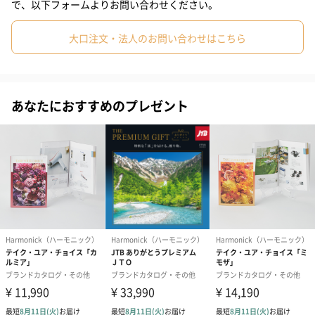
で、以下フォームよりお問い合わせください。
「日本の贈り物」は、47各都道府県が誇るそれぞれの土地ならで
はの品々を掲載したカタログギフトです。豊かな風土に育まれた
#同僚男性
#同僚女性
#上司男性
#上司女性
#祖父
大口注文・法人のお問い合わせはこちら
美味や、技を磨き、知恵と工夫を凝らした名品など、選りすぐり
#祖母
#母親
#父親
#妻
#夫
#女性
#男性
の一品をお届けいたします。
#男友達
#女友達
#彼氏
#10代
#20代前半
#20代後半
あなたにおすすめのプレゼント
#30代
#40代
#50代
#60代
#70代
#80代
#90代
カタログギフトはこちら
喜ばれる特徴
Made in Japan 日本が誇る伝統の名品満載
歴史と職人の技が織りなす美しい伝統工芸品と、日本の伝統と革
新を融合させたモダンテイストなアイテムを取り揃えています。
「Made in Japan」のアイテムを、大切な方へのプレゼントとし
て贈ってみてはいかがでしょうか。