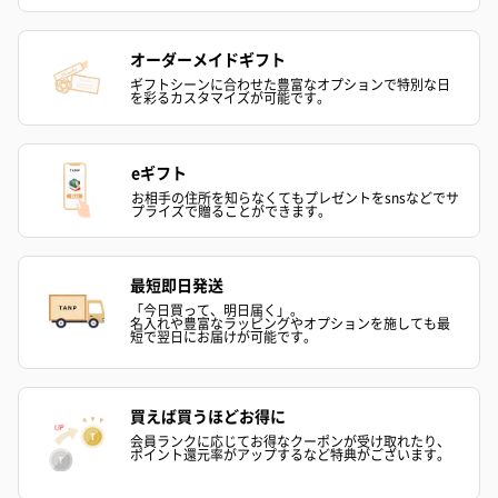
オーダーメイドギフト
ギフトシーンに合わせた豊富なオプションで特別な日
を彩るカスタマイズが可能です。
ハンドクリーム3本セッ
シャワージェル＆ハン
シャワージェ
eギフト
ト【ありがとう】
ドクリーム（ピンクグ
ドクリーム（
（1,100円）
レープフルーツ）
ッシュローズ）（
お相手の住所を知らなくてもプレゼントをsnsなどでサ
プライズで贈ることができます。
（2,145円）
円）
最短即日発送
リラックスグッズ
「今日買って、明日届く」。
名入れや豊富なラッピングやオプションを施しても最
短で翌日にお届けが可能です。
リラックスグッズを同梱してお届けします。
買えば買うほどお得に
会員ランクに応じてお得なクーポンが受け取れたり、
ポイント還元率がアップするなど特典がございます。