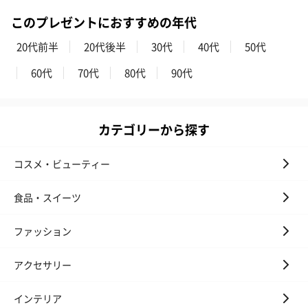
ハンドタオル・ハンカチを同梱してお届けいたします。ギフトへ
このプレゼントにおすすめの年代
の＋αにおすすめです。
20代前半
20代後半
30代
40代
50代
60代
70代
80代
90代
カテゴリーから探す
コスメ・ビューティー
花束ハンドタオル（ピ
花束ハンドタオル（ブ
花束ハンドタ
ンク）（1,760円）
ルー）（1,760円）
ワイト）（1,7
食品・スイーツ
ファッション
キャンドル・お香
アクセサリー
キャンドル・お香を同梱してお届けいたします。
インテリア