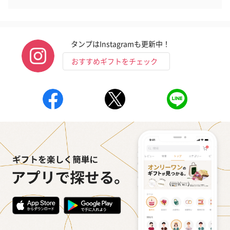
のオイル漬（981円）
のオイル漬（塩麹&レモ
円）
ン）（981円）
タンプはInstagramも更新中！
おすすめギフトをチェック