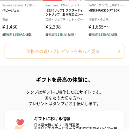
フラワーテディベア
テディベア（バニラ）
テディベア（
（2,390円）
（1,760円）
ル）（1,760円
価格帯の近いプレゼントをもっと見る
紅茶・コーヒー・スイーツ
ギフトを最高の体験に。
紅茶・コーヒー・スイーツを同梱してお届けいたします。ギフト
タンプはギフトに特化したECサイトです。
への＋αにおすすめです。
あなたの大切な方へ。
プレゼントはタンプがお手伝いします。
ギフトにおける信頼
日本最大級のギフト専門通販
手厚いカスタマーサポートで柔軟な対応やバイヤー厳