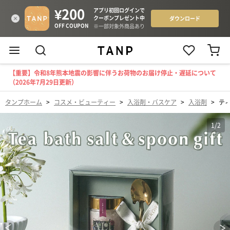
【重要】令和8年熊本地震の影響に伴うお荷物のお届け停止・遅延について
（2026年7月29日更新）
タンプホーム
>
コスメ・ビューティー
>
入浴剤・バスケア
>
入浴剤
>
テ
1
/
2