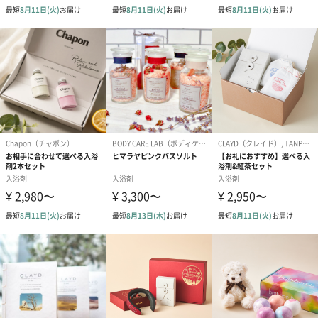
ゴールド（390円）
ピンク（390円）
グリーン（39
のしカード
商品の形質上、のしを直接添付できない商品にのし風のカードを
同梱します。
※のし下はご記入いただけません。
※カードのデザインは一部変更する場合があります。
結婚祝い（御結婚御
出産祝い（御出産御
内祝い_蝶結び