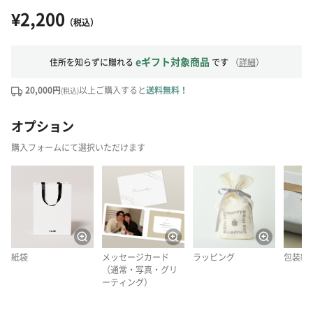
¥2,200
（税込）
eギフト対象商品
住所を知らずに贈れる
です
（
詳細
）
20,000円
以上ご購入すると
送料無料！
(税込)
オプション
購入フォームにて選択いただけます
紙袋
メッセージカード
ラッピング
包装紙
（通常・写真・グリ
ーティング）