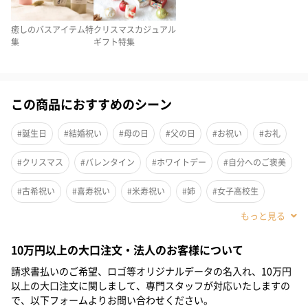
甘く華やかなローズ
癒しのバスアイテム特
クリスマスカジュアル
集
ギフト特集
ガーデンアフタヌーンティーの香り
贅沢な気分でゆったりとしたバスタイムをお過ごしください。
この商品におすすめのシーン
高級感あふれる香りをお楽しみいただけます。
#誕生日
#結婚祝い
#母の日
#父の日
#お祝い
#お礼
【使用方法】
浴槽の湯(約200L)に、本品をスプーン5杯(約40g)を入れてよくか
#クリスマス
#バレンタイン
#ホワイトデー
#自分へのご褒美
きまぜてご使用ください。
#古希祝い
#喜寿祝い
#米寿祝い
#姉
#女子高校生
#女子中学生
#小学生高学年の女の子
#親戚女性
#取引先女性
GROWN UP BY Sweets Maison（グロウンアップバイス
10万円以上の大口注文・法人のお客様について
#義母
#部下女性
#姪
#娘
#彼女
#妹
#女子大学生
ウィーツメゾン）
請求書払いのご希望、ロゴ等オリジナルデータの名入れ、10万円
#同僚女性
#上司女性
#祖母
#母親
#妻
#女性
以上の大口注文に関しまして、専門スタッフが対応いたしますの
"ローズガーデン"をテーマに『ふしぎの国のアリス』の作品中の
で、以下フォームよりお問い合わせください。
#女友達
#20代前半
#20代後半
#30代
#40代
#50代