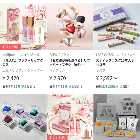
一部花材が写真と異なる場合がございます。予めご了承くださ
い。パッケージに入れてお届けします。
プリザーブドフラワー
プリザーブドフラワー
アミュレット 
ブーケ（ピンク）
ブーケ（ブルー）
ク）（1,500円
（2,580円）
（2,580円）
ぬいぐるみ
愛らしいぬいぐるみを同梱してお届けします。
誕生日・記念日・出産祝いなどのシーンにおすすめです。