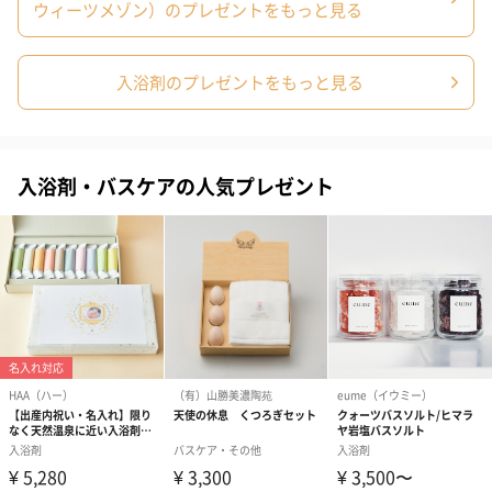
ウィーツメゾン）のプレゼントをもっと見る
入浴剤のプレゼントをもっと見る
コットン巾着 【誕生
コットン巾着 【誕生
コットン巾着 
日】（グレー）M（550
日】（スモーキーピン
とう】 M（55
入浴剤・バスケアの人気プレゼント
円）
ク）M（550円）
包装紙
ラッピングを施してお届けいたします。