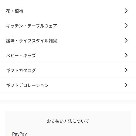
花・植物
キッチン・テーブルウェア
趣味・ライフスタイル雑貨
フラッグカプセル：イ
フラッグカプセル：イ
ショートイン
ンセンススティック
ンセンススティック
（GRAPE AND
（END）（880円）
（St.OSMANTHUS）
（880円）
ベビー・キッズ
（880円）
ギフトカタログ
ギフトデコレーション
お酒
お酒を同梱してお届けいたします。
※20歳未満の方への酒類の販売はいたしません。
お支払い方法について
PayPay