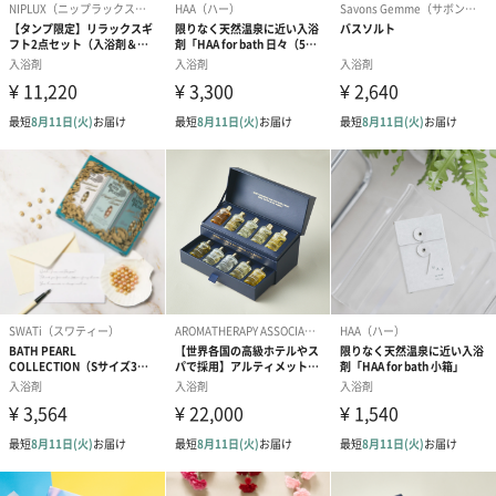
●開封後は早めに使い切る。※成分由来の黒い粒が見ら
れる場合がありますが身体には影響ありません。※誤
飲防止の為、苦味成分を配合しています。
<スプーン>
●スプーンは食器ではないので食品に使用しない。
●本来の用途以外では使用しない。
●食器洗浄乾燥機は使用しない。
●使用後はすぐにふき取り、十分に乾燥させる。
●サビの原因になるため、水やお湯につけない。
●変形やメッキ剥がれ等の原因になるため、ぶつけたり
火気に近づけたりしない。
●怪我の原因となるため、変形や破損が見られた場合は
使用しない。
並行輸入品か
否
否か
内容量／内容
無
物
使用期限表示
無
有無