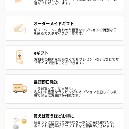
選ギフトがございます。
アールグレイ（HAPPY
アールグレイティー
フルーツティー
オーダーメイドギフト
BIRTHDAY TO YOU）
（660円）
円）
ギフトシーンに合わせた豊富なオプションで特別な日
（660円）
を彩るカスタマイズが可能です。
eギフト
お相手の住所を知らなくてもプレゼントをsnsなどでサ
プライズで贈ることができます。
スイーツ
スイーツを同梱してお届けいたします。ギフトへの＋αにおすすめ
です。
最短即日発送
「今日買って、明日届く」。
名入れや豊富なラッピングやオプションを施しても最
短で翌日にお届けが可能です。
買えば買うほどお得に
会員ランクに応じてお得なクーポンが受け取れたり、
ポイント還元率がアップするなど特典がございます。