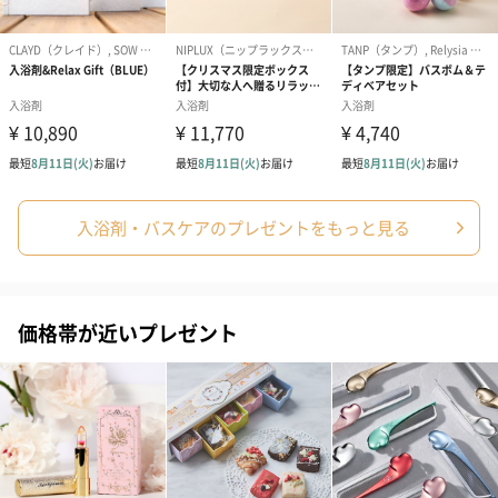
祝）（110円）
祝）（110円）
（110円）
結婚祝いちょい足しギフト
結婚祝いギフトへの＋αにおすすめです。新生活を彩るギフトオプ
ションをご用意いたしました。
商品と同梱してお届けいたします。
入浴剤・バスケアのプレゼントをもっと見る
価格帯が近いプレゼント
ブライダルロリポップ
ブライダルロリポップ
今治タオルケ
ドレス（いちご味)
タキシード（コーラ味)
ンドタオル・
（1,122円）
（1,122円）
タオル）（3,4