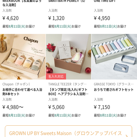
ードを同梱します。
メッセージカードや封筒のデザインは一部変更する場合がありま
す。
写真付きメッセージカ
写真付きメッセージカ
【誕生日】Hap
ード（680円）
ード（Thank you）ピ
Birthday ホ
ンク（680円）
刷なし）（11
ラッピング
ギフトラッピングを施してお届けいたします。
GROWN UP BY Sweets Maison（グロウンアップバイス