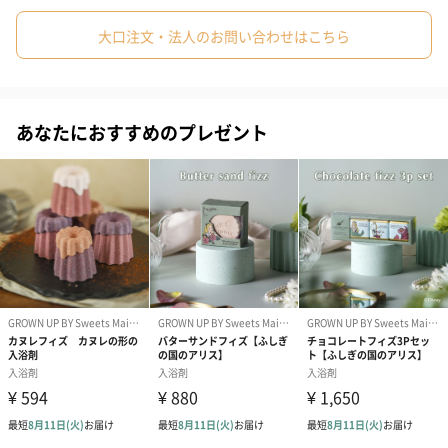
お茶会をイメージしたボディケアシリーズ。
大口注文・法人のお問い合わせはこちら
大人が思わず手に取りたくなる高級感ある BOXとロゴ入りのリボ
#60代
#70代
#80代
#90代
ンに包まれた、スウィーツモチーフの商品があなたを迎えます。
ディズニー映画の代表作品のひとつ『ふしぎの国のアリス』の
GROWN UP by sweets maison 限定商品を毎日の生活の中でお楽
あなたにおすすめのプレゼント
しみください。
商品詳細情報
外装サイズ
(W)143×(D)63×(H)157mm
成分
〈バスソルト〉
塩化Ｎａ、水、ＰＥＧ-４００、シリカ、香料、シア
脂、クコ果実エキス、カカオ脂、アルガニアスピノサ
核油、安息香酸デナトニウム、赤２２７、赤１０２、
赤2
〈スプーン〉
ステンレス