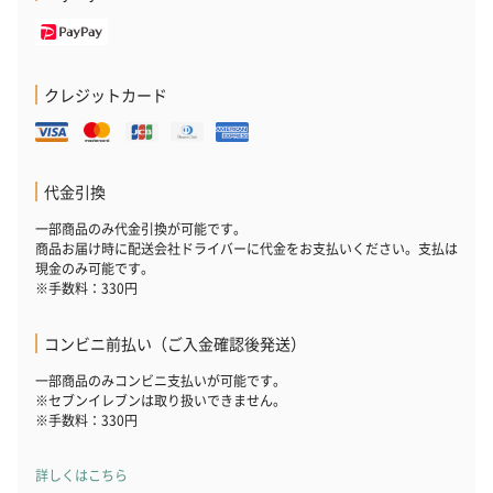
プレミアムビール イネ
実楽山田錦 特別純米
ジョニ－ウォ
クレジットカード
ディット（712円）
酒（655円）
ブラック１２年（
円）
代金引換
おつまみ・その他
一部商品のみ代金引換が可能です。
商品お届け時に配送会社ドライバーに代金をお支払いください。支払は
お酒にぴったりのおつまみ・サプリを同梱してお届けいたしま
現金のみ可能です。
す。
※手数料：330円
コンビニ前払い（ご入金確認後発送）
一部商品のみコンビニ支払いが可能です。
※セブンイレブンは取り扱いできません。
※手数料：330円
詳しくはこちら
いぶりがっことチーズ
ごろっとうまみ チーズ
しょっつるナッ