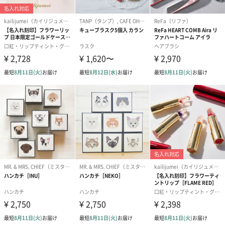
生花
生花のブーケを同梱します。
※9-15時にご注文いただく場合、最短のお届け可能日が通常より
も1日遅くなります。
シーズンブーケ（ひま
ブーケ（ホワイトグリ
ブーケ（ピン
わり）（1,880円）
ーン）（1,650円）
（1,650円）
ドライフラワー・プリザーブドフラワー
自然のお花で作ったドライフラワー・プリザーブドフラワーを同
梱します。