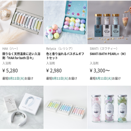
ご使用上／安
<バスソルト>
全上の注意
●肌に異常が生じていないかよく注意して使用する。肌
に合わない時は使用をやめる。
●使用中や使用した肌に直射日光が当たる等で、赤み、
はれ、かゆみ、刺激、色抜け(白斑等)や黒ずみ等の異
常があらわれた時は、直ちに使用を中止し、皮膚科専
門医等に指示を仰ぎ、本品持参の上診察を受ける。
●体調不良時や肌に異常がある時は使用しない。
●飲食不可。誤飲注意。
●目に入った場合は直ちに洗い流す。
●異常が見られた場合は医師に相談の上診察を受ける。
●使用時は滑りや転倒に注意する。
●用法・用量を守り、用途以外には使用しない。
●他の入浴料と併用しない。
●色素がつく恐れあり。使用後はすぐに浴槽等を洗い流
す。
●変色・変質の恐れあり。大理石、ステンレス、木製の
浴槽等に使用しない。
●故障の原因になるので追い焚き機能及び循環式の浴槽
等では使用しない。
●残り湯は洗濯に使用しない。
●タオル・衣類等についた場合はすぐに洗う。
●使用後はキャップをしっかりしめる。
●変色・変質・色抜けの恐れあり。高温多湿や直射日光
を避け、お子様やペットの手の届かない所で使用・保
管する。