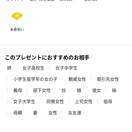
リラックスグッズ
米寿祝い
リラックスグッズを同梱してお届けします。
このプレゼントにおすすめのお相手
姉
女子高校生
女子中学生
小学生高学年の女の子
親戚女性
取引先女性
かき氷入浴剤4点セット
かき氷入浴剤4点セット
バスフラワー
義母
部下女性
姪
娘
彼女
妹
（ブルー）（748円）
（イエロー）（748円）
【Thank you】
円）
女子大学生
同僚女性
上司女性
祖母
母親
妻
女性
女友達
ハンドタオル・ハンカチ