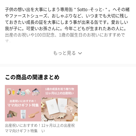
子供の想い出を大事にしまう専用缶＂Sotto -そっと-＂。へその緒
やファーストシューズ、おしゃぶりなど、いつまでも大切に残し
ておきたい成長の証を大事にしまう事が出来る缶です。愛おしい
我が子に。可愛いお孫さんに。今年こどもが生まれたあの人に。
出産のお祝いや100日記念、1歳の誕生日のお祝いにおすすめで
す。
もっと見る
【名入れギフト】想い出缶-Sotto-
子供の想い出を大事に＂そっと＂しまう缶
この商品の関連まとめ
「大変な子育ての中で、親子の絆を深める仕組みを作りたい」と
いう想いから誕生した、親子の絆を深める缶＂Sotto＂。
へその緒やファーストシューズ、おしゃぶり、初めて描いた
出産祝いにおすすめ！
12ヶ月以上の出産祝
絵...、慌ただしく過ぎていく子育ての日々の中で、忘れたくない
ママ向けギフト特集
い