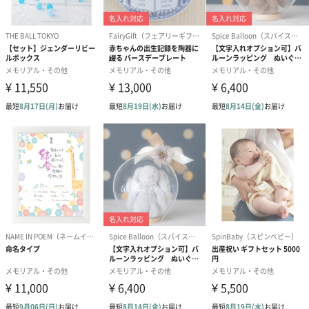
プリントを用いたオリジナルメッセージを組み合わせ、世界にひ
とつだけの想いを込めたギフトをご提案しています。
商品詳細情報
素材／原材料
スチール缶
サイズ
幅313mmX縦232mmX高さ100mm
商品オプション情報
ギフトセット