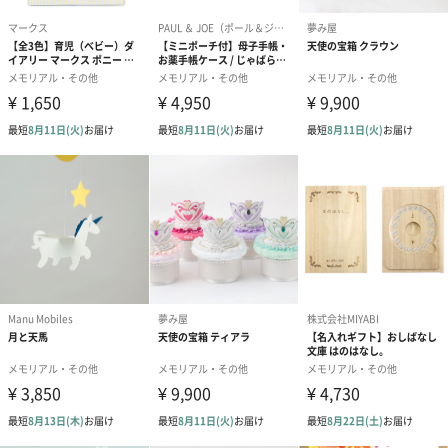
※名刺サイズ（60文字程度）
※フリーメッセージは当店でレイアウト調整します。
※絵文字、機種依存文字は対応不可。
フリーメッセージ（印刷あり）（0
手書き用(印刷なし)（0
円）
円）
ラッピング