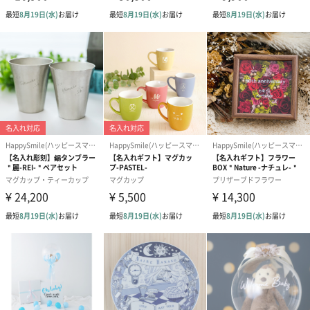
ベビーギフトセットもご用意しています
ベビーソックスやおむつなど、もらって嬉しいベビーグッズをま
とめました。オプションでご選択いただくとSotto缶の中に入れて
お届けいたします。
HappySmile(ハッピースマイル)
『Story』『Surprise』『Smile』
贈る人も贈られる人も笑顔になるギフトを届けたい。
ハッピースマイルはそんな想いのもと、2003年に創業したギフト
ショップです。
専門のスタッフが1つ1つを丁寧に作り上げるブリザーブドフラワ
ーのアレンジメントと、サンドブラスト彫刻やレーザー彫刻、UV