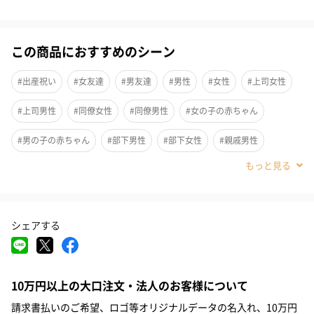
大切な成長の証を大事にしまえる専用缶です。いつか忙しない
日々を懐かしく感じる時がきた時に、Sotto缶を開けて「こんな頃
もあったね」とおしゃべりしよう。出産祝いにはもちろん、100日
この商品におすすめのシーン
記念や１歳のお誕生日プレゼントとしてもお喜びいただいていま
す。
#出産祝い
#女友達
#男友達
#男性
#女性
#上司女性
#上司男性
#同僚女性
#同僚男性
#女の子の赤ちゃん
安心の保存性と高いデザイン性
#男の子の赤ちゃん
#部下男性
#部下女性
#親戚男性
#親戚女性
#0-1歳
#2歳
#20代前半
#20代後半
#30代
スチール製のSotto缶は耐久性と防水性に優れており大切な想い出
を長期保存しておくのに最適です。
#40代
シェアする
フィンランドのデザイナーが描き下ろした遊び心あるデザインも
10万円以上の大口注文・法人のお客様について
魅力のひとつです。
請求書払いのご希望、ロゴ等オリジナルデータの名入れ、10万円