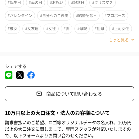
#誕生日
#母の日
#お祝い
#記念日
#クリスマス
#バレンタイン
#自分へのご褒美
#結婚記念日
#プロポーズ
#彼女
#女友達
#女性
#妻
#母親
#祖母
#上司女性
#同僚女性
#女子大学生
#妹
#姉
#娘
#姪
#部下女性
#義母
#親戚女性
#20代前半
#20代後半
シェアする
#30代
#40代
#50代
#60代
#70代
#80代
#90代
商品について問い合わせる
シンプルで揺れ感のあるデザインのピアスです。キラキラと放た
10万円以上の大口注文・法人のお客様について
れるシャープな輝きで存在感が際立ちます。
請求書払いのご希望、ロゴ等オリジナルデータの名入れ、10万円
以上の大口注文に関しまして、専門スタッフが対応いたしますの
※天然石のため個体差が生じる場合がございます。また、天然由
で、以下フォームよりお問い合わせください。