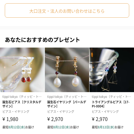
来の傷・ヒビ・内包物がある場合がございますが、自然の風合い
としてお楽しみください。
大口注文・法人のお問い合わせはこちら
華奢なピアスで女性らしさを演出
あなたにおすすめのプレゼント
さりげなく華奢なピアスは、カジュアル・フォーマル問わずどん
なファッションにも合わせやすく、ゆらゆらと揺れ女性らしさを
プラスしてくれます。大切な方へのプレゼントに石の意味を込め
た天然石の贈りものはいかがでしょうか。
※同シリーズのネックレス・ブレスレットとのセット着用もおす
すめです。
全5種類をご用意