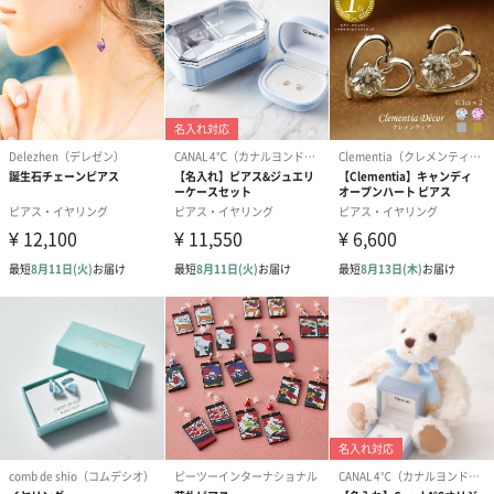
素材／原材料
天然石、K14GFピアスフック、K18ミラーボールパー
ツ
サイズ
長さ約3.3cm(ピアスフック部分含む）
ご使用上／安
水濡れや汗など濡れた状態でのご使用は変色の恐れが
全上の注意
ありますのでご注意ください。ご使用後は乾いた柔ら
かい布で拭き、傷を防ぐために１点ずつ分けての保管
をおすすめします。
商品オプション情報
メッセージカード