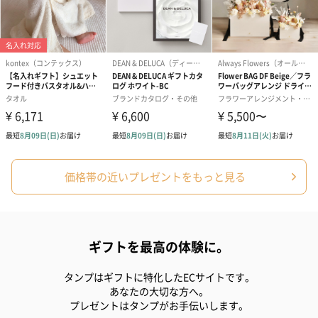
ゼリーバウム カット
麦わらパンダバウム
3層デザート 
（レモン＆紅茶）（432
（バナナ味）（540円）
ェ〜国産フル
円）
り〜 3号（86
スキンケアグッズ
スキンケアグッズを同梱してお届けします。
価格帯の近いプレゼントをもっと見る
ギフトを最高の体験に。
ハンドクリーム3本セッ
シャワージェル＆ハン
シャワージェ
ト【ありがとう】
ドクリーム（ピンクグ
ドクリーム（
タンプはギフトに特化したECサイトです。
（1,100円）
レープフルーツ）
ッシュローズ）（
あなたの大切な方へ。
（2,145円）
円）
プレゼントはタンプがお手伝いします。