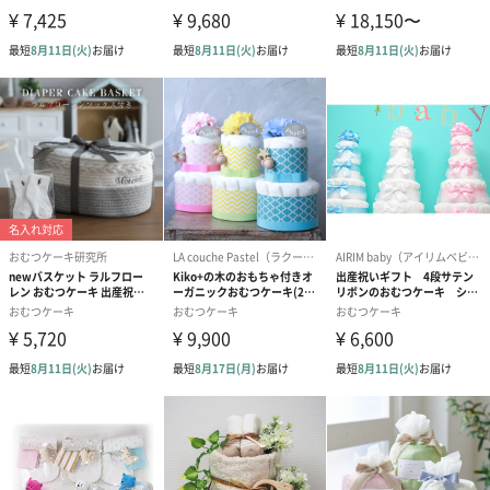
あり（280円）
メッセージカード（通常・写真・グリーティング）
誕生日や結婚祝い・出産祝いなど、様々なシーンのメッセージカ
ードを同梱します。
メッセージカードや封筒のデザインは一部変更する場合がありま
す。
写真付きメッセージカ
写真付きメッセージカ
【誕生日】Hap
ード（680円）
ード（Thank you）ピ
Birthday ホ