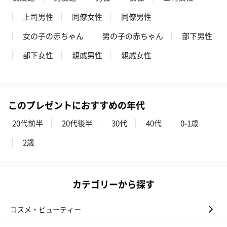
上司男性
同僚女性
同僚男性
女の子の赤ちゃん
男の子の赤ちゃん
部下男性
部下女性
親戚男性
親戚女性
フラッグカプセル：イ
フラッグカプセル：イ
ショートイン
ンセンススティック
ンセンススティック
（GRAPE AND
（END）（880円）
（St.OSMANTHUS）
（880円）
（880円）
このプレゼントにおすすめの年代
20代前半
20代後半
30代
40代
0-1歳
おつまみ・その他
2歳
お酒にぴったりのおつまみ・サプリを同梱してお届けいたしま
す。
カテゴリーから探す
コスメ・ビューティー