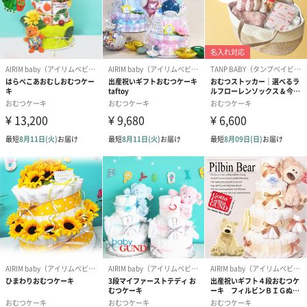
セット内容
⚫︎おむつ
Sサイズ、パンパース(テープタイプ)13枚。
⚫︎ウォッシュタオル1枚
⚫︎ベビースタイ1枚
⚫︎ベビーソックス1組
商品オプション情報
紙袋
お渡し用の紙袋です。
商品に合わせたサイズをお届けします。