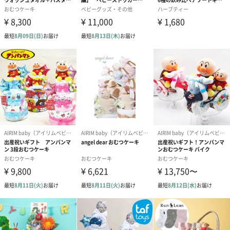
時を経て愛着が増すような、誰かにとってのたったひとつをお届
けします。
贈り主様の心をのせて素敵なギフトとなるよう自信をもってお届
けいたします。
商品詳細情報
素材／繊維
【ベビーソックス】オーガニックコットン100%
【スタイ】コットン100%
【タオル】コットン100%
サイズ
【ベビーソックス】
7cm～9cm(新生児から12ヶ月くらい)
【スタイ】
横約21cm×縦17cm
【タオル】
25cm×25cm
おむつサイズ
Sサイズ：パンパース(テープタイプ)13枚。
1つ1つ個別包装しています。