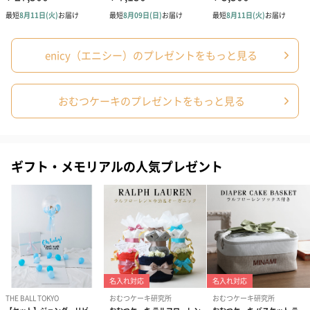
出産祝いちょい足しギフト
出産祝いギフトへの＋αにおすすめです。お母様にもお子様にも嬉
enicy（エニシー）のプレゼントをもっと見る
しいギフトオプションをご用意いたしました。
商品と同梱してお届けいたします。
おむつケーキのプレゼントをもっと見る
ギフト・メモリアルの人気プレゼント
絵本&うさぎ（ピンク）
ノンカフェインフルー
葉酸入りデカ
（2,702円）
ツティー（562円）
ヒー（875円）
ベビーグッズ
出産祝いギフトへの＋αにおすすめです。新生児〜1歳ごろまでの