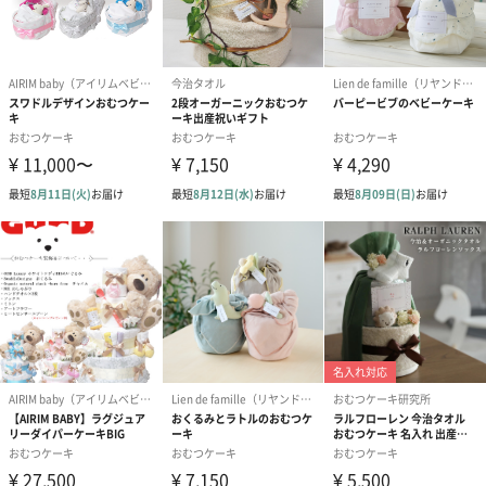
ンク（680円）
刷なし）（11
のしカード
商品の形質上、のしを直接添付できない商品にのし風のカードを
同梱します。
※のし下はご記入いただけません。
※カードのデザインは一部変更する場合があります。
結婚祝い（御結婚御
出産祝い（御出産御
内祝い_蝶結び
祝）（110円）
祝）（110円）
（110円）