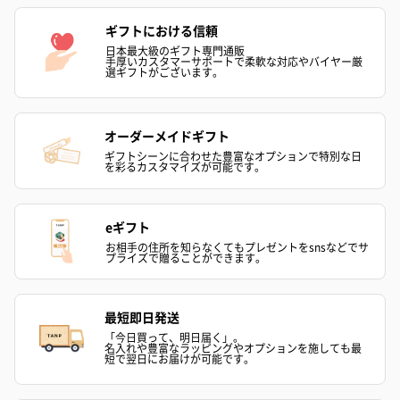
ギフトにおける信頼
リラックスグッズ
日本最大級のギフト専門通販
手厚いカスタマーサポートで柔軟な対応やバイヤー厳
リラックスグッズを同梱してお届けします。
選ギフトがございます。
オーダーメイドギフト
ギフトシーンに合わせた豊富なオプションで特別な日
を彩るカスタマイズが可能です。
eギフト
かき氷入浴剤4点セット
かき氷入浴剤4点セット
バスフラワー
お相手の住所を知らなくてもプレゼントをsnsなどでサ
プライズで贈ることができます。
（ブルー）（748円）
（イエロー）（748円）
【Thank you】
円）
最短即日発送
「今日買って、明日届く」。
名入れや豊富なラッピングやオプションを施しても最
短で翌日にお届けが可能です。
ハンドタオル・ハンカチ
ハンドタオル・ハンカチを同梱してお届けいたします。ギフトへ