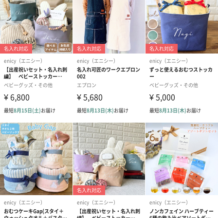
何枚あっても嬉しいおむつ
テープタイプのパンパースでお作りいたします。
サイズはSサイズ（13枚）になります。
丁寧にラッピングいたします
おむつケーキを丁寧にラッピングしております。シンプルで高級
感のあるリボンをあしらいました。
新しい家族の誕生を祝って、実用的でお洒落なプレゼントを贈り
ませんか？
enicy（エニシー）
こんにちは、店長のカケガワです。『enicy』のベビーギフトは、