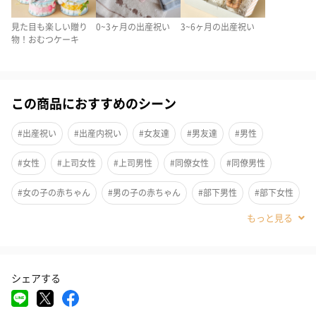
見た目も楽しい贈り
0~3ヶ月の出産祝い
3~6ヶ月の出産祝い
物！おむつケーキ
この商品におすすめのシーン
#出産祝い
#出産内祝い
#女友達
#男友達
#男性
贈り物として人気のあるGapBabyのアイテムを使用したおむつケ
#女性
#上司女性
#上司男性
#同僚女性
#同僚男性
ーキです。
贈る側も受け取る側も嬉しいとってもおしゃれなおむつケーキ。
#女の子の赤ちゃん
#男の子の赤ちゃん
#部下男性
#部下女性
実用的なスタイ、タオル、ベビーソックスがセットになってま
す。
#親戚男性
#親戚女性
#20代前半
#20代後半
#30代
オムツでつくられたダイパーケーキは、ギフトとして大変注目さ
#40代
#0-1歳
#2歳
れております。
シェアする
男の子用