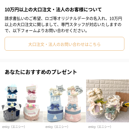
10万円以上の大口注文・法人のお客様について
青をベースとした男の子向けのおむつケーキです。
請求書払いのご希望、ロゴ等オリジナルデータの名入れ、10万円
以上の大口注文に関しまして、専門スタッフが対応いたしますの
で、以下フォームよりお問い合わせください。
女の子用
大口注文・法人のお問い合わせはこちら
ピンクをベースとした女の子向けのおむつケーキです。
あなたにおすすめのプレゼント
ベビーソックス
スニーカーデザインのソックスは安心安全の日本製。コットン
100%で優しい色合いが特徴です。新生児〜6ヶ月くらいのお子様
が着用できる7〜9cmをお届けします。