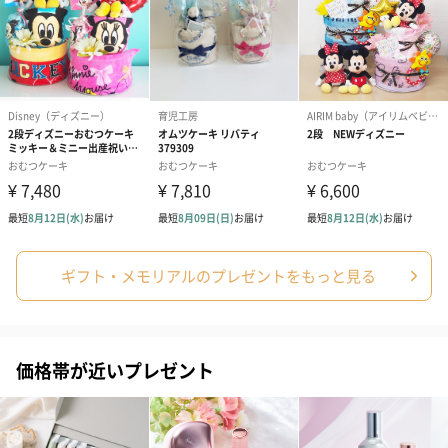
シーズンブーケ（ひま
ブーケ（ホワイトグリ
ブーケ（ピン
わり）（1,880円）
ーン）（1,650円）
（1,650円）
ギフト・メモリアルのプレゼントをもっと見る
ドライフラワー・プリザーブドフラワー
自然のお花で作ったドライフラワー・プリザーブドフラワーを同
梱します。
一部花材が写真と異なる場合がございます。予めご了承くださ
価格帯が近いプレゼント
い。パッケージに入れてお届けします。