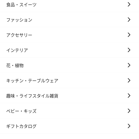
食品・スイーツ
いぶりがっことチーズ
ごろっとうまみ チーズ
しょっつるナッ
ファッション
のオイル漬（981円）
のオイル漬（塩麹&レモ
円）
ン）（981円）
アクセサリー
インテリア
花・植物
キッチン・テーブルウェア
趣味・ライフスタイル雑貨
ベビー・キッズ
ギフトカタログ