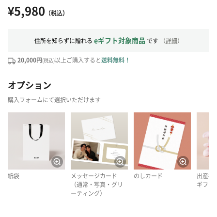
¥5,980
（税込）
eギフト対象商品
住所を知らずに贈れる
です
（
詳細
）
20,000円
以上ご購入すると
送料無料！
(税込)
オプション
購入フォームにて選択いただけます
紙袋
メッセージカード
のしカード
出産祝
（通常・写真・グリ
ギフト
ーティング）