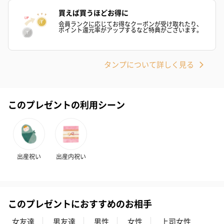
の＋αにおすすめです。
買えば買うほどお得に
会員ランクに応じてお得なクーポンが受け取れたり、
ポイント還元率がアップするなど特典がございます。
タンプについて詳しく見る
このプレゼントの利用シーン
花束ハンドタオル（ピ
花束ハンドタオル（ブ
花束ハンドタ
ンク）（1,760円）
ルー）（1,760円）
ワイト）（1,7
出産祝い
出産内祝い
キャンドル・お香
キャンドル・お香を同梱してお届けいたします。
このプレゼントにおすすめのお相手
女友達
男友達
男性
女性
上司女性