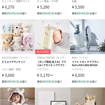
アールグレイ（HAPPY
アールグレイティー
フルーツティー
BIRTHDAY TO YOU）
（660円）
円）
（660円）
スイーツ
スイーツを同梱してお届けいたします。ギフトへの＋αにおすすめ
です。