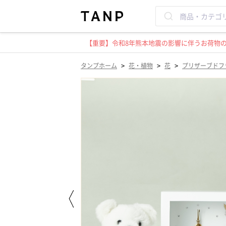
【重要】令和8年熊本地震の影響に伴うお荷物のお
>
>
>
タンプホーム
花・植物
花
プリザーブドフ