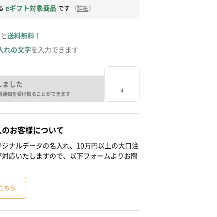
eギフト対象商品
る
です
（
詳細
）
ると
送料無料！
入れの文字
を入力できます
しました
荷通知を受け取ることができます
人のお客様について
ジナルデータの名入れ、10万円以上の大口注
が対応いたしますので、以下フォームよりお問
こちら