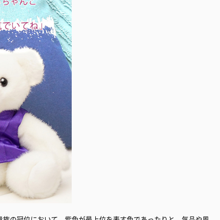
貴族の冠位において、紫色が最上位を表す色であったりと、気品や風