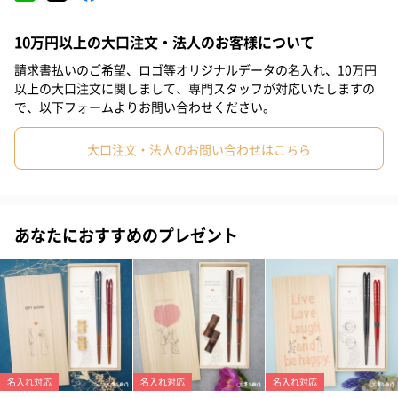
ラーに、貝殻をワンポイントあしらったお箸をセットしました。
普段使いにうれしい「食洗機対応箸」です。
10万円以上の大口注文・法人のお客様について
請求書払いのご希望、ロゴ等オリジナルデータの名入れ、10万円
以上の大口注文に関しまして、専門スタッフが対応いたしますの
中の台紙のメッセージ
で、以下フォームよりお問い合わせください。
Wishing you a future filled with happiness!!
大口注文・法人のお問い合わせはこちら
（これからの人生が幸せであふれますように!!）
お箸は二本で一膳
そんなお箸のように
いつも寄り添って
あなたにおすすめのプレゼント
歩んでいってください
お二人のこれからの人生が
幸せであふれますように
【兵左衛門】