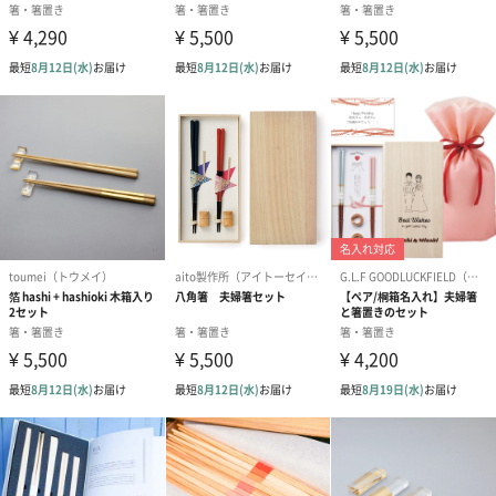
コットン巾着 【誕生
コットン巾着 【誕生
コットン巾着 
日】（グレー）L（600
日】（スモーキーピン
とう】 L（60
円）
ク）L（600円）
結婚祝いちょい足しギフト
結婚祝いギフトへの＋αにおすすめです。新生活を彩るギフトオプ
ションをご用意いたしました。
商品と同梱してお届けいたします。