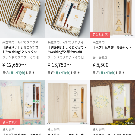
食洗機利用
可能
商品オプション情報
兵左衛門 箸木箱 名入れ
あり（590円）