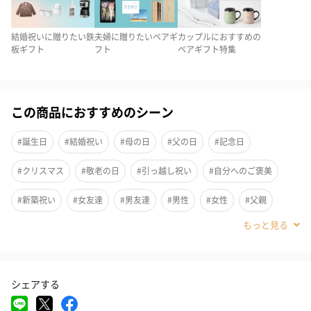
結婚祝いに贈りたい鉄
夫婦に贈りたいペアギ
カップルにおすすめの
板ギフト
フト
ペアギフト特集
この商品におすすめのシーン
#誕生日
#結婚祝い
#母の日
#父の日
#記念日
#クリスマス
#敬老の日
#引っ越し祝い
#自分へのご褒美
お二人を祝福し大きく舞い上がる花束の気球。 「感謝」を花言葉
#新築祝い
#女友達
#男友達
#男性
#女性
#父親
に持つバラ（ピンク）、ダリア（白）、ガーベラ（ピンク）、カ
#母親
#祖母
#祖父
#上司女性
#上司男性
#同僚女性
スミソウ、カンパニュラ（紫）で構成しています。
#同僚男性
#義父
#義母
#30代
#40代
#50代
シェアする
#60代
#70代
#80代
#90代
桐箱が醸し出すハッピーな空気感にマッチするよう、鮮やかなカ