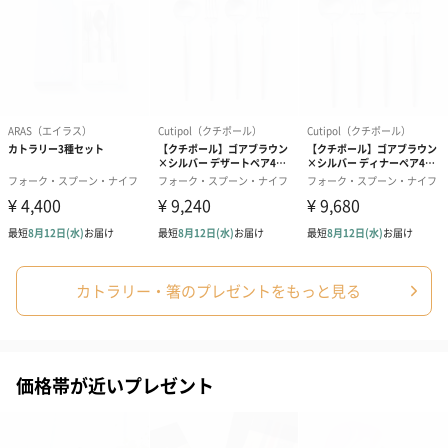
アールグレイ（HAPPY
アールグレイティー
フルーツティー
BIRTHDAY TO YOU）
（660円）
円）
（660円）
カトラリー・箸のプレゼントをもっと見る
スイーツ
スイーツを同梱してお届けいたします。ギフトへの＋αにおすすめ
価格帯が近いプレゼント
です。