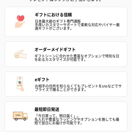
おつまみ・その他
お酒にぴったりのおつまみ・サプリを同梱してお届けいたしま
ギフトにおける信頼
す。
日本最大級のギフト専門通販
手厚いカスタマーサポートで柔軟な対応やバイヤー厳
選ギフトがございます。
オーダーメイドギフト
ギフトシーンに合わせた豊富なオプションで特別な日
を彩るカスタマイズが可能です。
いぶりがっことチーズ
ごろっとうまみ チーズ
しょっつるナッ
eギフト
のオイル漬（981円）
のオイル漬（塩麹&レモ
円）
お相手の住所を知らなくてもプレゼントをsnsなどでサ
プライズで贈ることができます。
ン）（981円）
最短即日発送
「今日買って、明日届く」。
名入れや豊富なラッピングやオプションを施しても最
短で翌日にお届けが可能です。