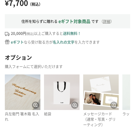
¥7,700
（税込）
eギフト対象商品
住所を知らずに贈れる
です
（
詳細
）
20,000円
以上ご購入すると
送料無料！
(税込)
eギフト
なら受け取る方が
名入れの文字
を入力できます
オプション
購入フォームにて選択いただけます
兵左衛門 箸木箱 名入
紙袋
メッセージカード
ラッピ
れ
（通常・写真・グリ
ーティング）