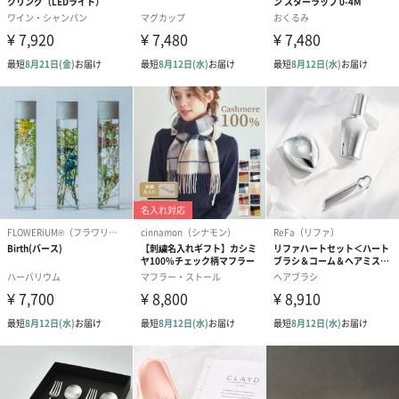
ハンドクリーム3本セッ
シャワージェル＆ハン
シャワージェ
ト【ありがとう】
ドクリーム（ピンクグ
ドクリーム（
（1,100円）
レープフルーツ）
ッシュローズ）（
（2,145円）
円）
リラックスグッズ
リラックスグッズを同梱してお届けします。
かき氷入浴剤4点セット
かき氷入浴剤4点セット
バスフラワー
（ブルー）（748円）
（イエロー）（748円）
【Thank you】
円）