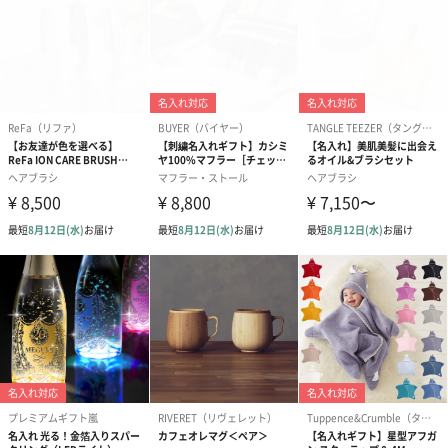
ゼリーバウム カット
麦わらパンダバウム
3層デザート 
（レモン＆紅茶）（432
（バナナ味）（540円）
ェ〜国産フル
円）
り〜 3号（86
スキンケアグッズ
スキンケアグッズを同梱してお届けします。