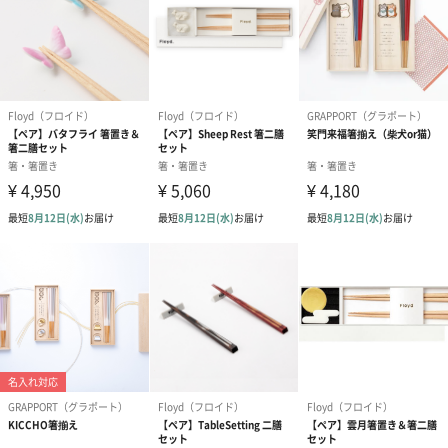
写真付きメッセージカ
写真付きメッセージカ
【誕生日】Hap
ード（680円）
ード（Thank you）ピ
Birthday ホ
ンク（680円）
刷なし）（11
ラッピング
ギフトラッピングを施してお届けします。