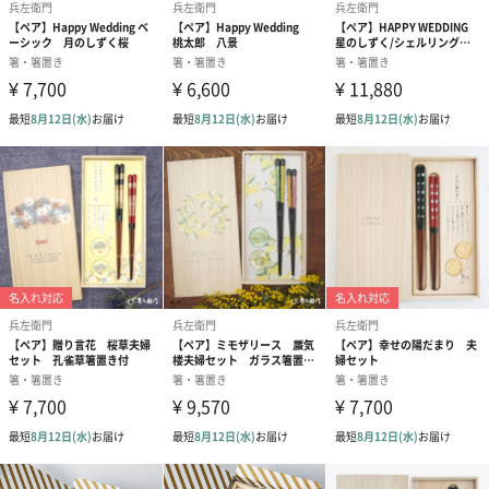
兵左衛門は若狭塗箸の産地・福井県小浜の漆塗り職人から始まっ
たお箸メーカーです。
口に入れる箸先部分には一切合成化学塗料の入っていないヴァー
ジン漆を使用。「お箸は食べ物です。」をポリシーに、安心・安
全なお箸を作り続けています。
商品詳細情報
素材／繊維
箸：天然木（生産時期によって、木地の種類が異なる
場合がございます）
塗り
箸先：漆塗装 持ち手：ウレタン塗装
箸置き：ウォールナット、メイプル
サイズ
箸：大23.5cm／中21.5cm
箸置き：φ3.6×H1.2cm
外装サイズ
【桐箱】サイズ：28×14×2.5cm