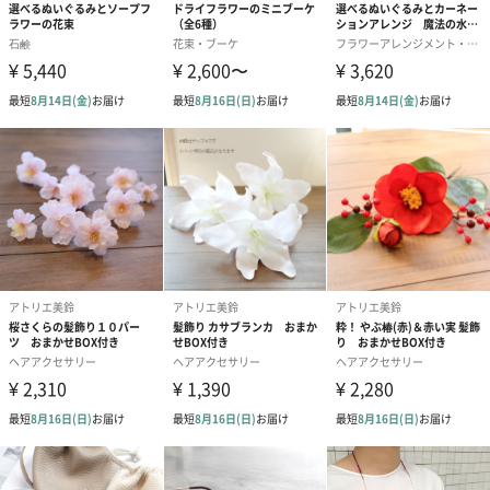
かです。
商品詳細情報
素材／原材料
アーティフィシャルフラワー
サイズ
およそ9-11センチ前後。
※花びらの向き、開き具合により多少の誤差あり
ご使用上／安
制作にあたり、造花特有の裁断のほつれ、シミなどは
全上の注意
極力お手入れをさせて頂いておりますが、 見落とし、
許容範囲を超えるダメージなどがあった場合は、まず
はお電話かメールでお問い合わせ下さい。
お花の入荷状態や取り寄せた時期により、若干色味、
内容などが違う場合も御座います。 またひとつひとつ
手作りのため配置が画像より若干違う場合も御座いま
す。 ご理解頂きました上でのオーダーを宜しくお願い
致します。