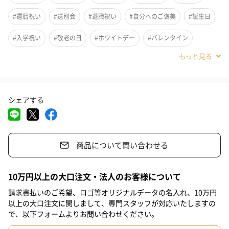
#還暦祝い
#送別会
#退職祝い
#自分へのご褒美
#誕生日
#入学祝い
#敬老の日
#ホワイトデー
#バレンタイン
#クリスマス
#お祝い
#父の日
#母の日
#男子大学生
#義母
#義父
#部下女性
#部下男性
#甥
#姪
#娘
シェアする
#息子
#姉
#妹
#兄
#弟
#女子大学生
#彼女
#同僚男性
#同僚女性
#上司男性
#上司女性
#母親
商品について問い合わせる
#父親
#妻
#夫
#女性
#男性
#男友達
#女友達
ピンクの胡蝶蘭と桜を組み合わせたこのコサージュは、春の訪れ
を告げるような華やかさと可憐さを持ち合わせています。コサー
#彼氏
#10代
#20代前半
#20代後半
#30代
#40代
10万円以上の大口注文・法人のお客様について
ジュ、ヘッドドレス、バッグチャームとしての活用で、どんな場
#50代
#60代
#70代
#80代
#90代
面でも注目の的に。
請求書払いのご希望、ロゴ等オリジナルデータの名入れ、10万円
以上の大口注文に関しまして、専門スタッフが対応いたしますの
で、以下フォームよりお問い合わせください。