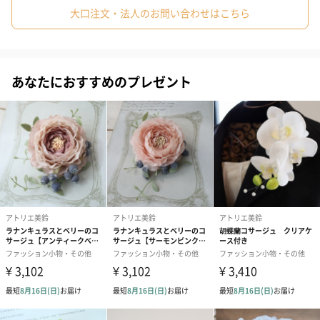
万能なアクセサリーとしての魅力
大口注文・法人のお問い合わせはこちら
結婚式、セレモニー、卒業や入学式など、特別な日にぴったりの
アクセサリー。アーティフィシャルフラワーのため、長持ちし、
あなたにおすすめのプレゼント
何度でも美しい状態でお使いいただけます。
特別なギフトとして
誕生日や入園・卒園、入学・卒業式など、人生の大切な節目を祝
うギフトとして、ピンク胡蝶蘭と桜のコサージュは最適です。ク
リアケース付きで、大切な人への贈り物として、春の訪れと共に
温かい気持ちを伝えましょう。アトリエ美鈴がお届けする、心を
込めた手作りの美しさを、あなたの大切な瞬間に。