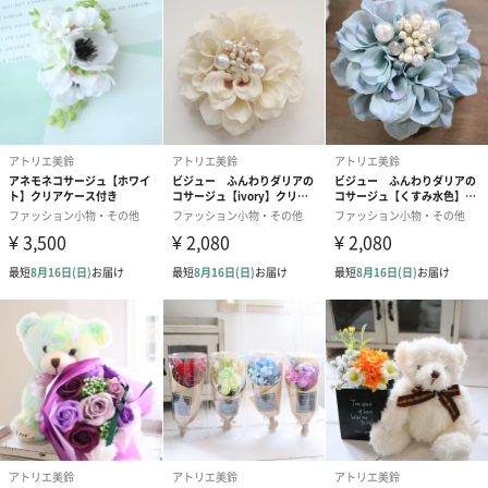
注意事項
制作にあたり、造花特有の裁断のほつれ、シミなどは極力お手入
れをさせて頂いておりますが、 見落とし、許容範囲を超えるダメ
ージなどがあった場合は、まずはお電話かメールでお問い合わせ
下さい。
お花の入荷状態や取り寄せた時期により、若干色味、内容などが
違う場合も御座います。 またひとつひとつ手作りのため配置が画
像より若干違う場合も御座います。 ご理解頂きました上でのオー
ダーを宜しくお願い致します。
「アトリエ美鈴」
ネット販売をメインに名古屋から全国にお届けしております。複
数のデザイナーがおりますので作品の個性や嗜好もバラエティ豊