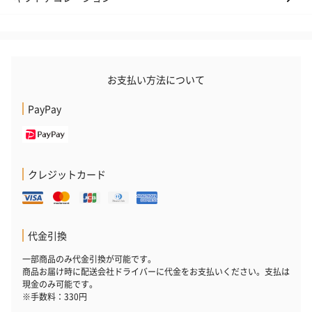
プレミアムビール イネ
実楽山田錦 特別純米
ジョニ－ウォ
ディット（712円）
酒（655円）
ブラック１２年（
円）
お支払い方法について
PayPay
おつまみ・その他
お酒にぴったりのおつまみ・サプリを同梱してお届けいたしま
す。
クレジットカード
代金引換
一部商品のみ代金引換が可能です。
商品お届け時に配送会社ドライバーに代金をお支払いください。支払は
現金のみ可能です。
いぶりがっことチーズ
ごろっとうまみ チーズ
しょっつるナッ
※手数料：330円
のオイル漬（981円）
のオイル漬（塩麹&レモ
円）