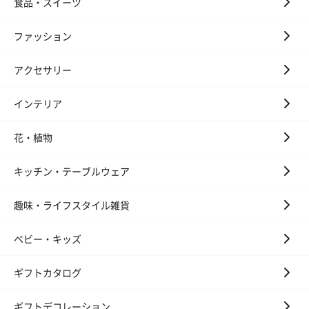
食品・スイーツ
ファッション
アクセサリー
フラッグカプセル：イ
フラッグカプセル：イ
ショートイン
ンセンススティック
ンセンススティック
（GRAPE AND
（END）（880円）
（St.OSMANTHUS）
（880円）
インテリア
（880円）
花・植物
お酒
キッチン・テーブルウェア
お酒を同梱してお届けいたします。
趣味・ライフスタイル雑貨
※20歳未満の方への酒類の販売はいたしません。
ベビー・キッズ
ギフトカタログ
ギフトデコレーション