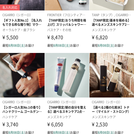
日々の作業から喜びを感じられるよう、CIGARRO（シガーロ）の
製品すべてに男心をくすぐるデザインと男性向けの演出をほどこ
しています。
「CIGARRO（シガーロ）」
「CIGARRO（シガーロ）」は、質の高い原材料でつくられ、スタ
イリッシュで、最高のシェービングや心に響くバスタイムといっ
た、日常にちょっとした喜びを与えてくれる、そんなパーソナル
ケア用品を求める男性を新たな旅へといざなうブランド。
商品詳細情報
外装サイズ
125mm×41mm×98mm
本体サイズ
高さ92mm、直径15mm（各種）