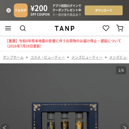
【重要】令和8年熊本地震の影響に伴うお荷物のお届け停止・遅延について
（2026年7月29日更新）
タンプホーム
>
コスメ・ビューティー
>
メンズビューティー
>
メンズビュ
1
/
6