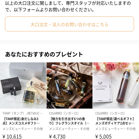
以上の大口注文に関しまして、専門スタッフが対応いたしますの
ています。さらにザクロのエッセンスを効かせ、優雅な香りがひ
で、以下フォームよりお問い合わせください。
ろがります。
大口注文・法人のお問い合わせはこちら
ファインアロマティック
アロマティック:アロマティックノート
あなたにおすすめのプレゼント
クールでモダンなイメージと天然のやさしさを融合させ、良質な
ジャズの様な洗練された香りを表現しました。
スムースジン&ブラックペッパー
ハーバルムスク
レモンやライムなどの煌めきあるシトラスに、清潔感あるジュニ
パーベリーを加えた爽快なジンを思わすオープニング。
ブラックペッパーをピリッと効かせたスパイシーなアクセントが
全体を引き締めるかの様に温かく香ります。