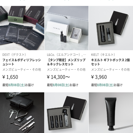
内容量
フレグランスオイル ゴールデンフランキンセンス 8ml
フレグランスオイル ファインアロマティック 8ml
フレグランスオイル スムースジン＆ブラックペッパー
8ml
成分
トリ(カプリル酸／カプリン酸）グリセリル、ホホバ種
子油、ゴマ油、香料、アルガニアスピノサ核油、シア
脂、トコフェロール
ご使用上／安
●お肌に異常が生じていないか、よく注意してご使用く
全上の注意
ださい。
●お肌に合わないとき、即ち次のような場合には、使用
を中止してください。そのまま化粧品類の使用を続け
ますと、症状を悪化させることがありますので、お問
い合わせ先または皮膚科専門医等にご相談されること
をおすすめします。（１）使用中、赤味、はれ、かゆ
み、刺激、色抜け（白斑等）や黒ずみ等の異常があら
われた場合。（２）使用した肌に、直射日光があたっ
て（１）のような異常があらわれた場合。
●傷やはれもの、しっしん等、異常のある部位にはお使
いにならないでください。
●目に入った場合にはこすらずすぐに洗い流してくださ
い。目に異物感が残る場合は専門機関等へご相談され
ることをおすすめします。
●使用後は必ずしっかり蓋を締めてください。