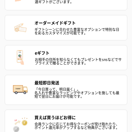
選ギフトがございます。
（レモン＆紅茶）（432
（バナナ味）（540円）
ェ〜国産フル
円）
り〜 3号（86
オーダーメイドギフト
ギフトシーンに合わせた豊富なオプションで特別な日
を彩るカスタマイズが可能です。
スキンケアグッズ
スキンケアグッズを同梱してお届けします。
eギフト
お相手の住所を知らなくてもプレゼントをsnsなどでサ
プライズで贈ることができます。
最短即日発送
「今日買って、明日届く」。
名入れや豊富なラッピングやオプションを施しても最
短で翌日にお届けが可能です。
ハンドクリーム3本セッ
シャワージェル＆ハン
シャワージェ
ト【ありがとう】
ドクリーム（ピンクグ
ドクリーム（
（1,100円）
レープフルーツ）
ッシュローズ）（
買えば買うほどお得に
（2,145円）
円）
会員ランクに応じてお得なクーポンが受け取れたり、
ポイント還元率がアップするなど特典がございます。