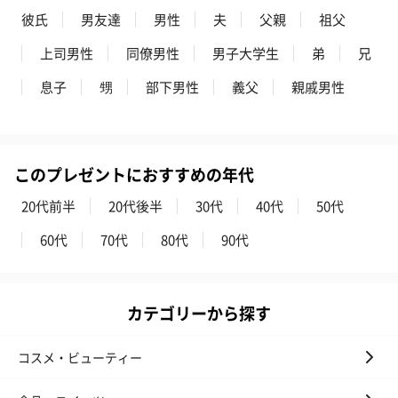
の＋αにおすすめです。
彼氏
男友達
男性
夫
父親
祖父
上司男性
同僚男性
男子大学生
弟
兄
息子
甥
部下男性
義父
親戚男性
このプレゼントにおすすめの年代
花束ハンドタオル（ピ
花束ハンドタオル（ブ
花束ハンドタ
ンク）（1,760円）
ルー）（1,760円）
ワイト）（1,7
20代前半
20代後半
30代
40代
50代
60代
70代
80代
90代
キャンドル・お香
カテゴリーから探す
キャンドル・お香を同梱してお届けいたします。
コスメ・ビューティー