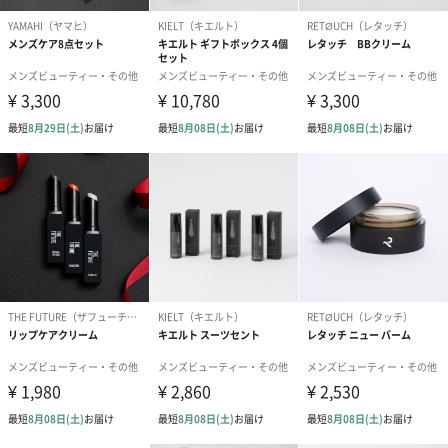
●開封後はなるべくお早めにご使用ください。
●極端に高温または低温の場所、直射日光の当たる場所
には保管しないでください。
●乳幼児の手の届かない所に保管してください。
保管時のご注
極端に高温または低温の場所、直射日光の当たる場所
意
には保管しないでください。
発送に関して
オイルなどの成分を含む商品は、航空危険物に含まれ
のご案内
るため航空機に搭載することができません。そのため
離島などの航空便を使用する地域にお住まいのかたへ
お届けの場合は、船便に変更するため1週間前後お届け
が遅くなる可能性がございます。
商品オプション情報
お届けボックスオプション
配送用のダンボールを装飾いたします。お相手のご住所に直接お
送りする際に人気のオプションです。お相手に直接手渡しする場
合は、紙袋との併用もおすすめです。