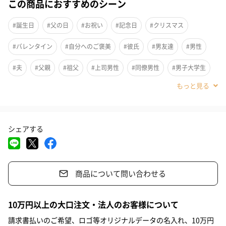
この商品におすすめのシーン
観をお愉しみください。
#誕生日
#父の日
#お祝い
#記念日
#クリスマス
#バレンタイン
#自分へのご褒美
#彼氏
#男友達
#男性
気になる時にさっとひと塗り
#夫
#父親
#祖父
#上司男性
#同僚男性
#男子大学生
気になるときにさっとひと塗り、つけすぎを防ぐこともロールオ
#弟
#兄
#息子
#甥
#部下男性
#義父
#親戚男性
ンなら簡単です。
#20代前半
#20代後半
#30代
#40代
#50代
#60代
シェアする
#70代
#80代
#90代
人気の3種セット
商品について問い合わせる
ゴールデンフランキンセンス
フランキンセンス：ハーバル / フローラルノート
10万円以上の大口注文・法人のお客様について
高貴な香りとして古くから愛されるフランキンセンスとムスクで
請求書払いのご希望、ロゴ等オリジナルデータの名入れ、10万円
ラグジュアリー感を、ローズとミュゲで清楚さと可憐さを表現し