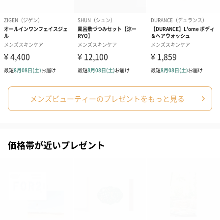
生花のブーケを同梱します。
※9-15時にご注文いただく場合、最短のお届け可能日が通常より
も1日遅くなります。
メンズビューティーのプレゼントをもっと見る
シーズンブーケ（ひま
ブーケ（ホワイトグリ
ブーケ（ピン
わり）（1,880円）
ーン）（1,650円）
（1,650円）
価格帯が近いプレゼント
ドライフラワー・プリザーブドフラワー
自然のお花で作ったドライフラワー・プリザーブドフラワーを同
梱します。
一部花材が写真と異なる場合がございます。予めご了承くださ
い。パッケージに入れてお届けします。