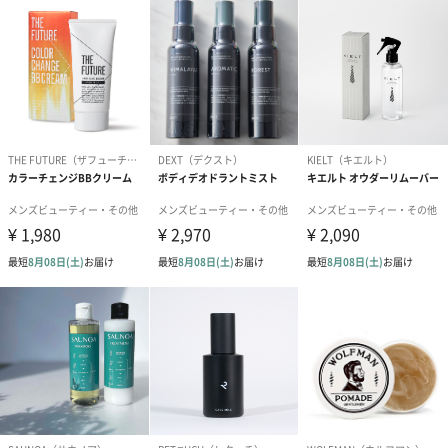
ダンボール装飾（ひま
ダンボール装飾（チュ
ダンボール装
わり）（720円）
ーリップ）（720円）
イトピンク×
ト）（580円）
紙袋
お渡し用の紙袋です。
商品に合わせたサイズをお届けします。