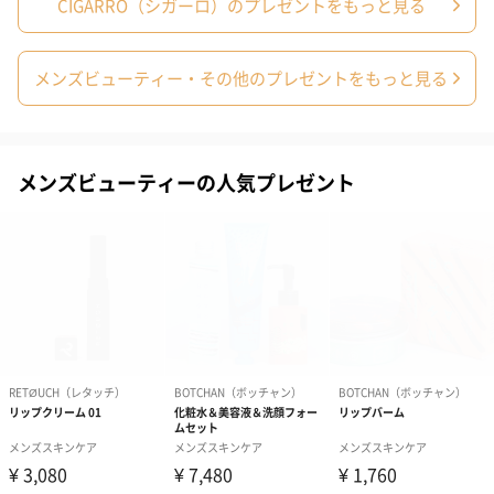
CIGARRO（シガーロ）のプレゼントをもっと見る
写真付きメッセージカ
写真付きメッセージカ
【誕生日】Hap
ード（680円）
ード（Thank you）ピ
Birthday ホ
ンク（680円）
刷なし）（11
メンズビューティー・その他のプレゼントをもっと見る
ラッピング
メンズビューティーの人気プレゼント
ギフトラッピングを施してお届けいたします。
コットン巾着 【誕生
コットン巾着 【誕生
コットン巾着 
日】（グレー）M（550
日】（スモーキーピン
とう】 M（55
円）
ク）M（550円）