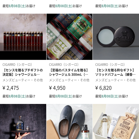
包み込むようなカシミヤウッドにラズベリーの甘酸っぱさが溶け
合う、優美な余韻をお愉しみください。
男性のためのパーソナルケアアイテム
多くの男性にとって、洗う、身だしなみを整える、髭を剃るとい
った行為は、毎日何気なく行うお決まりの作業になっていること
でしょう。また、ヘアケアやスキンケアに特にこだわりを持た
ず、自分専用のケア用品を持っていないという方も多いのではな
いでしょうか。
CIGARRO（シガーロ）は、男性にとってそんな日々の習慣は実は
とてもたのしい時間になり得ると考え、男性のためだけのパーソ
ナルケアブランドを誕生させたのです。
男性が気恥ずかしさを感じることなく気軽に使うことができて、