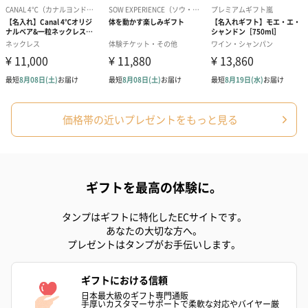
アールグレイ（HAPPY
アールグレイティー
フルーツティー
BIRTHDAY TO YOU）
（660円）
円）
（660円）
価格帯の近いプレゼントをもっと見る
スイーツ
スイーツを同梱してお届けいたします。ギフトへの＋αにおすすめ
です。
ギフトを最高の体験に。
タンプはギフトに特化したECサイトです。
あなたの大切な方へ。
プレゼントはタンプがお手伝いします。
ギフトにおける信頼
日本最大級のギフト専門通販
手厚いカスタマーサポートで柔軟な対応やバイヤー厳
ゼリーバウム カット
麦わらパンダバウム
3層デザート 