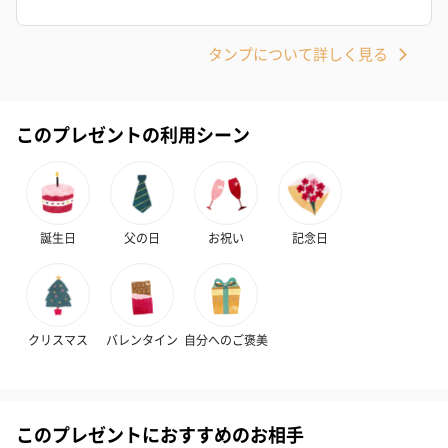
リラックスグッズ
タンプについて詳しく見る
リラックスグッズを同梱してお届けします。
このプレゼントの利用シーン
誕生日
父の日
お祝い
記念日
かき氷入浴剤4点セット
かき氷入浴剤4点セット
バスフラワー
（ブルー）（748円）
（イエロー）（748円）
【Thank you】
円）
クリスマス
バレンタイン
自分へのご褒美
ハンドタオル・ハンカチ
このプレゼントにおすすめのお相手
ハンドタオル・ハンカチを同梱してお届けいたします。ギフトへ