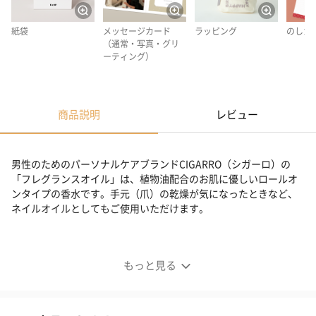
紙袋
メッセージカード
ラッピング
のしカ
（通常・写真・グリ
ーティング）
商品説明
レビュー
男性のためのパーソナルケアブランドCIGARRO（シガーロ）の
「フレグランスオイル」は、植物油配合のお肌に優しいロールオ
ンタイプの香水です。手元（爪）の乾燥が気になったときなど、
ネイルオイルとしてもご使用いただけます。
シガーロの世界観が詰められた3本セット
もっと見る
人気のフレグランスオイルを組み合わせた期間限定のギフトセッ
トです。
香りの異なる3種のフレグランスに包まれながら、シガーロの世界