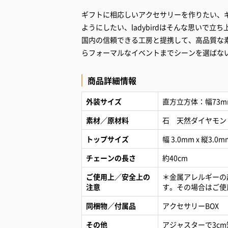
ギフトに相応しいアクセサリーを作りたい、
ようにしたい、ladybirdはそんな思いで立
国内の信頼できる工房と提携して、高品質な
らフォーマルなイベントまでシーンを選ばな
商品詳細情報
外装サイズ
直方立方体：幅73m
素材／原材料
石 天然ダイヤモンド 
トップサイズ
幅 3.0mm x 縦3.0m
チェーンの長さ
約40cm
ご使用上／安全上の
＊金属アレルギーの
注意
す。その場合はご使
同梱物／付属品
アクセサリーBOX
その他
アジャスターで3c