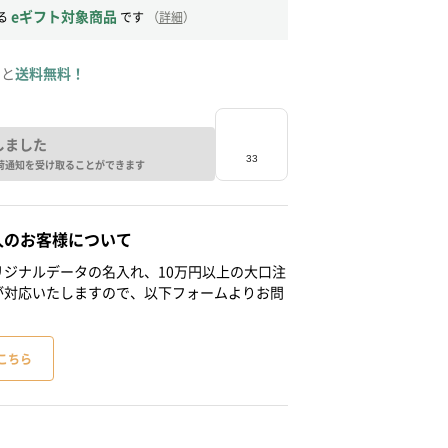
eギフト対象商品
る
です
（
詳細
）
ると
送料無料！
しました
荷通知を受け取ることができます
人のお客様について
ジナルデータの名入れ、10万円以上の大口注
が対応いたしますので、以下フォームよりお問
こちら