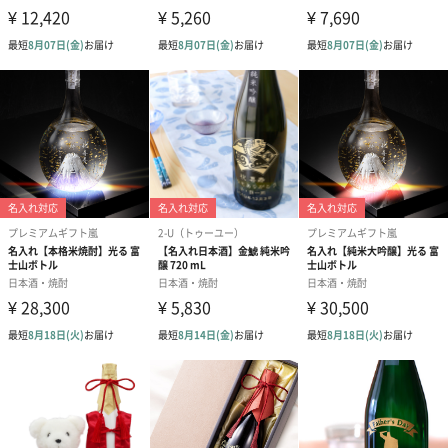
喜寿ベアも2色からお選び頂けます
喜寿祝い本舗
還暦祝いの専門店として16年以上にわたり10万人以上の還暦祝い
のお手伝いをしてまいりました。一生に一度の還暦祝いが素敵な
お祝いになるようプレゼントを通してお手伝いさせていただきま
す。
商品詳細情報
外装サイズ
お酒：幅11.7cmX縦9.5cmX高さ29.5cm
ベア：幅15cmX縦15cmX高さ20cm
賞味期限／消