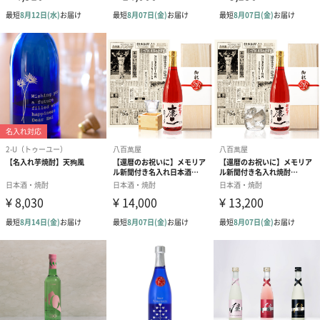
内容量／数量
720×1本
注意事項
※ご選択いただくお酒によって、販売価格が異なりま
す。すっきり梅酒の場合、+726円、純米大吟醸の場
合、+3003円
※20歳未満への酒類の販売はいたしません。
商品オプション情報
メッセージカード（喜寿祝い用）
通常タイプ（喜寿祝い
当店でメッセージカー
手書き（喜寿