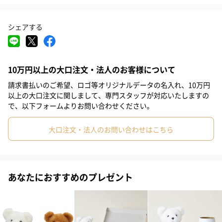
もろみ造りには麦麹を仕込み、純麦ならではの爽やかな香りが漂
#バレンタイン
#クリスマス
#お中元
#サプライズ
う透明感のある柔らかな口当たりで、麦の旨みが感じられる本格
シェアする
麦焼酎です。
#パーティー
#記念日
#お礼
#お祝い
#父の日
※熊本国税局酒類鑑評会において優等賞を多数の受賞歴あり。
#母の日
#同僚男性
#親戚女性
#親戚男性
#取引先女性
10万円以上の大口注文・法人のお客様について
#取引先男性
#義母
#義父
#部下女性
#部下男性
#娘
熊本の老舗焼酎蔵が作る本格米焼酎ベースの梅酒
請求書払いのご希望、ロゴ等オリジナルデータの名入れ、10万円
#息子
#姉
#妹
#兄
#弟
#彼女
#同僚女性
以上の大口注文に関しまして、専門スタッフが対応いたしますの
で、以下フォームよりお問い合わせください。
熊本県人吉球磨産の梅の実を使い、透明感のあるすっきりとした
#上司男性
#上司女性
#祖父
#祖母
#母親
#父親
本格球磨焼酎にじっくり漬け込んで、まろやかに仕上げました。
大口注文・法人のお問い合わせはこちら
#妻
#夫
#女性
#男性
#男友達
#女友達
#彼氏
地元の家庭で昔から造られていた懐かしい味を、球磨焼酎の蔵元
が手作業で丹念に仕込み再現した、米焼酎王国ならではの逸品で
#20代前半
#20代後半
#30代
#40代
#50代
#60代
す。
あなたにおすすめのプレゼント
#70代
#80代
#90代
日本酒の最高峰、純米大吟醸（2024年モンドセレクション
金賞受賞酒）