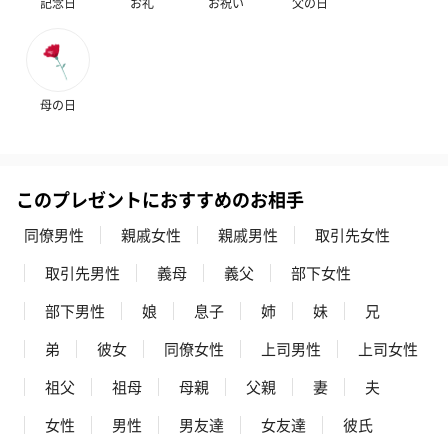
記念日
お礼
お祝い
父の日
母の日
このプレゼントにおすすめのお相手
同僚男性
親戚女性
親戚男性
取引先女性
取引先男性
義母
義父
部下女性
部下男性
娘
息子
姉
妹
兄
弟
彼女
同僚女性
上司男性
上司女性
祖父
祖母
母親
父親
妻
夫
女性
男性
男友達
女友達
彼氏