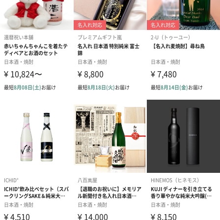
【本格焼酎】
費期限
本格焼酎ベースのリキュールのため賞味期限の設定は
ございません。
【すっきり梅酒】
本格焼酎ベースのリキュールのため賞味期限の設定は
ございません。
【純米大吟醸】
清酒のため賞味期限の設定はございません。
アルコール度
【本格焼酎】
数
25度
【すっきり梅酒】
14度
【純米大吟醸】
15.8度
原料
【本格焼酎】
麦（国産）、麦麹
【すっきり梅酒】
本格焼酎（国内製造）、梅、糖類-酸味料、香料
【純米大吟醸】
米（五百万石米・国産）、米こうじ（国産米）
配送方法（常
冷暗所で常温保管いただき、開栓後は冷蔵庫で保管
温・冷凍・冷
し、できるだけお早めにお召し上がりください。
蔵）