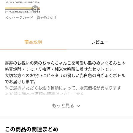
メッセージカード（喜寿祝い用）
商品説明
レビュー
喜寿のお祝いの紫のちゃんちゃんこを可愛い熊のぬいぐるみと本
格麦焼酎・すっきり梅酒・純米大吟醸に着せたセットです。
大切な方へのお祝いにピッタリの優しい乳白色の白ぎょくボトル
でお届けします。
※ご選択いただくお酒の種類によって、販売価格が異なります
※20歳未満への酒類の販売はいたしません。
もっと見る
紫のちゃんちゃんこを着た喜寿ベアと白いガラスボトルの
名入れラベル酒セット
この商品の関連まとめ
可愛い熊のぬいぐるみとボトルに着せたちゃんちゃんこ酒