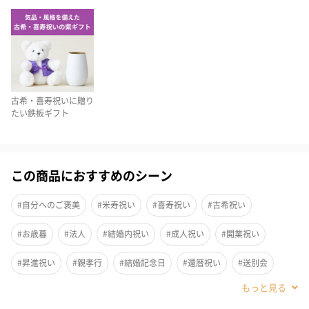
のセット
喜寿のお祝いの紫のちゃんちゃんこを可愛い熊のぬいぐるみと
お酒に着せたセットです。
お酒は麦焼酎、梅酒、日本酒からお選びいただけます。
どのお酒も大切な方へのお祝いにピッタリの優しい乳白色の白ぎ
古希・喜寿祝いに贈り
たい鉄板ギフト
ょくボトルでお届けします。
この商品におすすめのシーン
お酒は3種類からお選びいただけます
#自分へのご褒美
#米寿祝い
#喜寿祝い
#古希祝い
熊本の老舗焼酎蔵が作る本格麦焼酎
#お歳暮
#法人
#結婚内祝い
#成人祝い
#開業祝い
原料の大麦を厳選した国産100%にこだわり、麦本来の特徴を活か
した純麦焼酎です。
#昇進祝い
#親孝行
#結婚記念日
#還暦祝い
#送別会
仕込みのお米の給水時間を通常より長く行い、焼酎の粗さを抑え
#退職祝い
#誕生日
#就職祝い
#敬老の日
#ホワイトデー
た飲みやすさを追求しました。