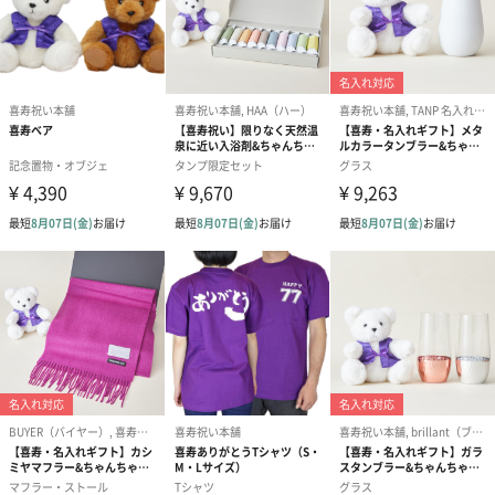
業界初、モンドセレクション5年連続金賞の岐阜の老舗酒蔵が醸
す、純米大吟醸のお酒で、ボトルにちゃんちゃんこを着せた本品
としても、2024年のモンドセレクションで金賞を受賞しました。
鵜飼で名高い清流「長良川」の伏流水、地下128ｍの井戸から汲み
上げた軟水を使用した、日本酒度+4.0とやや辛口で、穏やかな香
りと、なめらかですっきりとした中にも、純米らしい米の旨味が
口中に広がるお酒です。
想いのこもったオリジナルラベルが最高のお酒に仕上げま
す
お酒を仕上げるオリジナルラベル
ラベルにはタイトルやお名前、メッセージ、日付などが書き込め
ます。