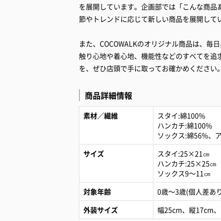
を展開しています。企画部では「こんな商品
節やトレンドに応じて新しい商品を展開して
また、COCOWALKのオリジナル商品は、
触り心地や着心地、機能性などのすべてを追
を、ぜひ店頭で手に取ってお確かめください
商品詳細情報
素材／繊維
スタイ:綿100%
ハンカチ:綿100%
ソックス:綿56%、
サイズ
スタイ:25×21㎝
ハンカチ:25×25
ソックス9～11㎝
対象年齢
0歳～3歳(個人差あり
外装サイズ
幅25cm、縦17cm