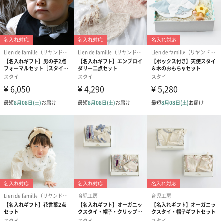
■外装サイズ
幅29cmX縦20cmX高さ1cm
対象年齢
6ヶ月-3歳
お手入れ方法
エプロンには撥水生地を使用していますが、食べこぼ
し等がしみの原因になる恐れがありますので、使用後
は速やかに手洗いをしてください。
商品オプション情報
紙袋
お渡し用の紙袋です。
商品に合わせたサイズをお届けします。