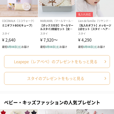
写真付きメッセージカ
写真付きメッセージカ
【誕生日】Hap
ード（680円）
ード（Thank you）ピ
Birthday ホ
ンク（680円）
刷なし）（11
ラッピング
ギフトラッピングを施してお届けします。
Leapepe（レアぺぺ）のプレゼントをもっと見る
スタイのプレゼントをもっと見る
コットン巾着 【誕生
コットン巾着 【誕生
コットン巾着 
日】（グレー）L（600
日】（スモーキーピン
とう】 L（60
ベビー・キッズファッションの人気プレゼント
円）
ク）L（600円）