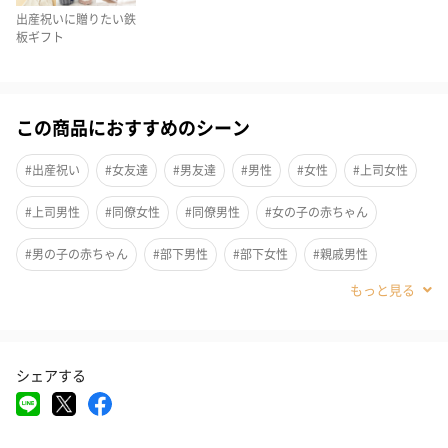
出産祝いに贈りたい鉄
板ギフト
この商品におすすめのシーン
#出産祝い
#女友達
#男友達
#男性
#女性
#上司女性
モグモグエプロンはナイロンの生地に撥水加工が施されていま
#上司男性
#同僚女性
#同僚男性
#女の子の赤ちゃん
す。これにより、食べこぼしや飲みこぼしの汚れが付きにくく、
#男の子の赤ちゃん
#部下男性
#部下女性
#親戚男性
赤ちゃんも親も安心して食事が楽しめます。
#親戚女性
#20代前半
#20代後半
#30代
#40代
#0-1歳
#2歳
収納ポーチ付き＆ポケット機能で便利
シェアする
裾部分をひっくり返すとポケットになり、食べこぼしをしっかり
キャッチ。さらに収納ポーチが付いているので、外出時や旅行先
での食事にも大変便利。デザインもおしゃれで、子供が喜ぶこと