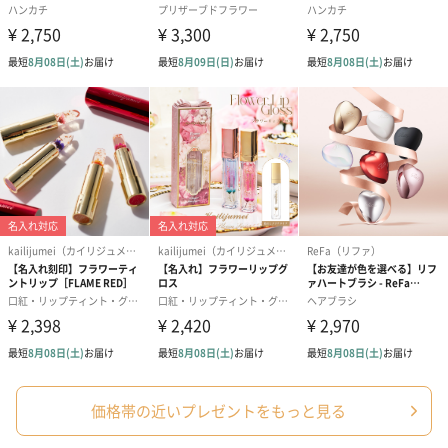
フラワーテディベア
テディベア（バニラ）
テディベア（
（2,390円）
（1,760円）
ル）（1,760円
紅茶・コーヒー・スイーツ
紅茶・コーヒー・スイーツを同梱してお届けいたします。ギフト
への＋αにおすすめです。
アールグレイ（HAPPY
アールグレイティー
フルーツティー
価格帯の近いプレゼントをもっと見る
BIRTHDAY TO YOU）
（660円）
円）
（660円）