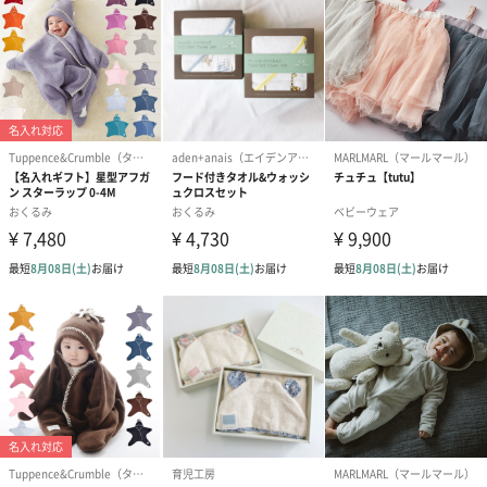
のしカード
商品の形質上、のしを直接添付できない商品にのし風のカードを
同梱します。
※のし下はご記入いただけません。
※カードのデザインは一部変更する場合があります。
結婚祝い（御結婚御
出産祝い（御出産御
内祝い_蝶結び
祝）（110円）
祝）（110円）
（110円）
出産祝いちょい足しギフト