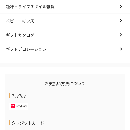
フラッグカプセル：イ
フラッグカプセル：イ
ショートイン
趣味・ライフスタイル雑貨
ンセンススティック
ンセンススティック
（GRAPE AND
（END）（880円）
（St.OSMANTHUS）
（880円）
ベビー・キッズ
（880円）
ギフトカタログ
おつまみ・その他
ギフトデコレーション
お酒にぴったりのおつまみ・サプリを同梱してお届けいたしま
す。
お支払い方法について
PayPay
いぶりがっことチーズ
ごろっとうまみ チーズ
しょっつるナッ
クレジットカード
のオイル漬（981円）
のオイル漬（塩麹&レモ
円）
ン）（981円）