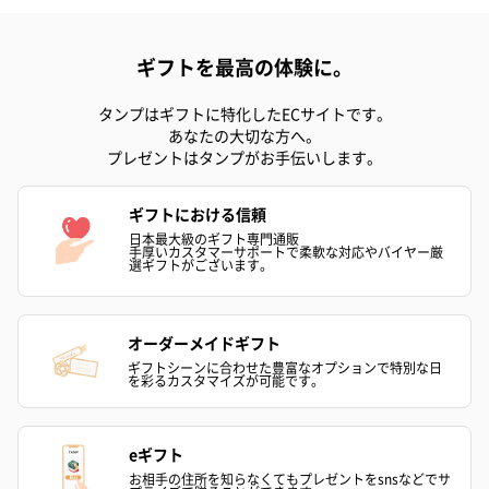
ギフトを最高の体験に。
タンプはギフトに特化したECサイトです。
スイーツ
あなたの大切な方へ。
スイーツを同梱してお届けいたします。ギフトへの＋αにおすすめ
プレゼントはタンプがお手伝いします。
です。
ギフトにおける信頼
日本最大級のギフト専門通販
手厚いカスタマーサポートで柔軟な対応やバイヤー厳
選ギフトがございます。
オーダーメイドギフト
ギフトシーンに合わせた豊富なオプションで特別な日
を彩るカスタマイズが可能です。
ゼリーバウム カット
麦わらパンダバウム
3層デザート 
（レモン＆紅茶）（432
（バナナ味）（540円）
ェ〜国産フル
円）
り〜 3号（86
eギフト
お相手の住所を知らなくてもプレゼントをsnsなどでサ