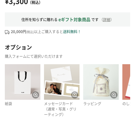
¥3,300
（税込）
eギフト対象商品
住所を知らずに贈れる
です
（
詳細
）
20,000円
以上ご購入すると
送料無料！
(税込)
オプション
購入フォームにて選択いただけます
紙袋
メッセージカード
ラッピング
のしカ
（通常・写真・グリ
ーティング）