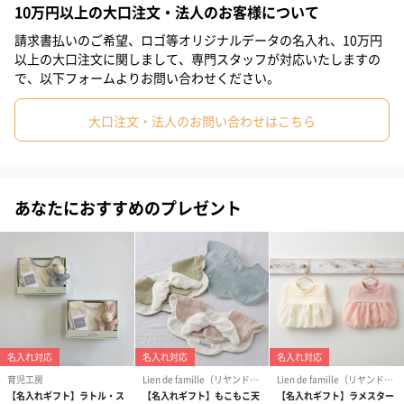
10万円以上の大口注文・法人のお客様について
間違いなしのアイテムです。
請求書払いのご希望、ロゴ等オリジナルデータの名入れ、10万円
以上の大口注文に関しまして、専門スタッフが対応いたしますの
で、以下フォームよりお問い合わせください。
2種類からお選びいただけます
大口注文・法人のお問い合わせはこちら
Beige
Pink
あなたにおすすめのプレゼント
ギフトにぴったり
パッケージにお入れしてお届けするので、そのままギフトとして
相手の方にお渡しいただけます。また、エプロンをご使用後、汚
れた後もパッケージにしまうことができるので、持ち運びにも便
利です。