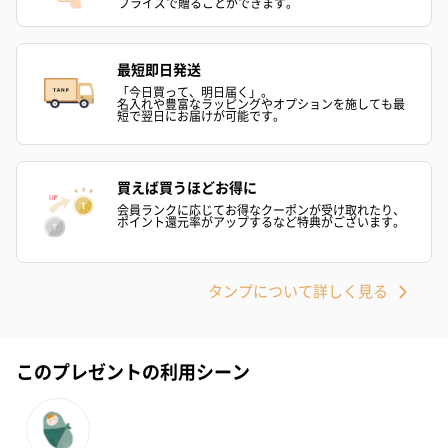
プライズで贈ることができます。
スキンケアグッズ
スキンケアグッズを同梱してお届けします。
最短即日発送
「今日買って、明日届く」。
名入れや豊富なラッピングやオプションを施しても最
短で翌日にお届けが可能です。
買えば買うほどお得に
会員ランクに応じてお得なクーポンが受け取れたり、
ポイント還元率がアップするなど特典がございます。
ハンドクリーム3本セッ
シャワージェル＆ハン
シャワージェ
ト【ありがとう】
ドクリーム（ピンクグ
ドクリーム（
タンプについて詳しく見る
（1,100円）
レープフルーツ）
ッシュローズ）（
（2,145円）
円）
このプレゼントの利用シーン
リラックスグッズ
リラックスグッズを同梱してお届けします。