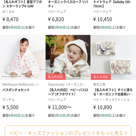
出産祝いギフトへの＋αにおすすめです。お母様にもお子様にも嬉
しいギフトオプションをご用意いたしました。
商品と同梱してお届けいたします。
絵本&うさぎ（ピンク）
ノンカフェインフルー
葉酸入りデカ
（2,702円）
ツティー（562円）
ヒー（875円）
生花
生花のブーケを同梱します。
※9-15時にご注文いただく場合、最短のお届け可能日が通常より
も1日遅くなります。
ベビー・キッズファッションのプレゼントをもっと見る