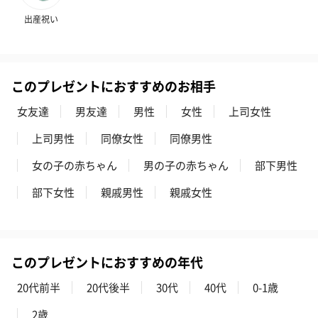
出産祝い
このプレゼントにおすすめのお相手
女友達
男友達
男性
女性
上司女性
かき氷入浴剤4点セット
かき氷入浴剤4点セット
バスフラワー
上司男性
同僚女性
同僚男性
（ブルー）（748円）
（イエロー）（748円）
【Thank you】
円）
女の子の赤ちゃん
男の子の赤ちゃん
部下男性
部下女性
親戚男性
親戚女性
ハンドタオル・ハンカチ
ハンドタオル・ハンカチを同梱してお届けいたします。ギフトへ
の＋αにおすすめです。
このプレゼントにおすすめの年代
20代前半
20代後半
30代
40代
0-1歳
2歳