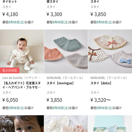
Leapepe（レアぺぺ）
「Lea」＝喜び・幸せ 「pepe」＝赤ちゃん
この２つの言葉を合わせたブランド名には、すべての赤ちゃんが
幸せに育ちますように、という想いが込められています。
大切な赤ちゃんへの「おめでとう」の想いを一緒にお伝えした
い、そんな気持ちを商品に込めました。
商品詳細情報
素材／繊維
ポリエステル100％
サイズ
■商品サイズ
[フリーサイズ]
身長：70-90cm
体重：9-14kg