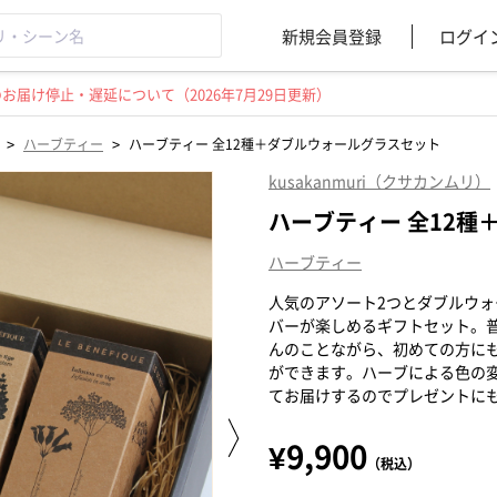
新規会員登録
ログイ
届け停止・遅延について（2026年7月29日更新）
>
>
ハーブティー
ハーブティー 全12種＋ダブルウォールグラスセット
kusakanmuri（クサカンムリ）
ハーブティー 全12
ハーブティー
人気のアソート2つとダブルウォ
バーが楽しめるギフトセット。
んのことながら、初めての方に
ができます。ハーブによる色の
てお届けするのでプレゼントに
¥9,900
（税込）