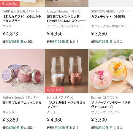
ることを証明するマーク）、UKCAマーク（CEマークに代わり、
英国市場で販売される製品に適用される要件への適合性を示す認
証マーク）、FCC認証（北米へ向けた無線機器、情報処理技術装
置を輸出する際に必要な、安全基準を満たしていることを証明す
る認証）に準拠しているので安心してご使用いただけます。
たくさんの賞を受賞しています
ウーシュは、眠りを助ける革新性が高く評価され数々の賞を獲得
しています。
◆Bambini Baby Award （バンビーニ ベビー アワード）2022
Gold
ベストベビースリープテクノロジー部門、金賞獲得。
◆Project Baby Awards （プロジェクト ベビー アワード）2022
Silver