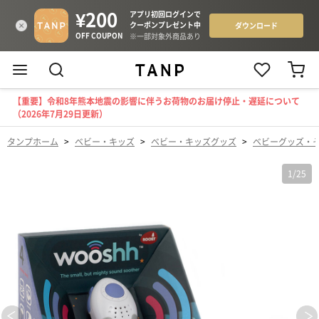
【重要】令和8年熊本地震の影響に伴うお荷物のお届け停止・遅延について
（2026年7月29日更新）
タンプホーム
>
ベビー・キッズ
>
ベビー・キッズグッズ
>
ベビーグッズ・
1
/
25