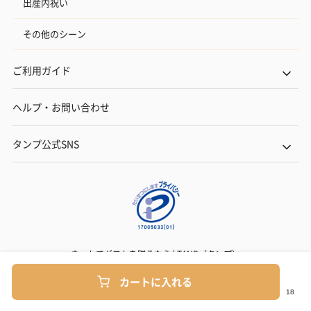
出産内祝い
のしカード
その他のシーン
商品の形質上、のしを直接添付できない商品にのし風のカードを
同梱します。
※のし下はご記入いただけません。
ご利用ガイド
※カードのデザインは一部変更する場合があります。
ヘルプ・お問い合わせ
タンプ公式SNS
結婚祝い（御結婚御
出産祝い（御出産御
内祝い_蝶結び
祝）（110円）
祝）（110円）
（110円）
ネットでギフトを贈るなら | TANP（タンプ）
Copyright© TANP Inc.
カートに入れる
出産祝いちょい足しギフト
出産祝いギフトへの＋αにおすすめです。お母様にもお子様にも嬉