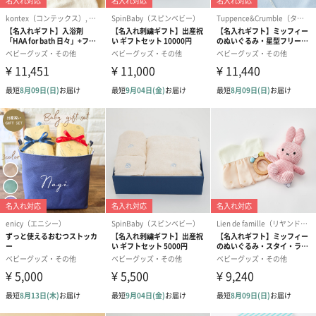
機能
8種類の心地よい音
8種類の音の中からベビーが最も安心して入眠できる音をお選びい
ただけます。
ウーシュは、2種類のシューという音を搭載。その他、2種類の水
の音（小川のせせらぎ、雨の音）や母親の子宮内にいたときの心
地よい環境を再現したピンクノイズ、心拍音、子宮内を流れる血
液の音などを忠実に再現、ベビーに最も効果的な音を選ぶことが
できます。
寝かし始めの合図にはヒーリング音楽がぴったり。猫が喉を鳴ら
すゴロゴロ音もリラックスへと導きます。最終的には、本物の宇
宙音※が赤ちゃんを快眠へと導きます。※NASA所有の宇宙音をご
厚意により使用しています。
電源を押していくと、１～8の順番で音が切り替わります。
1. 小川の音
2. 胎内音