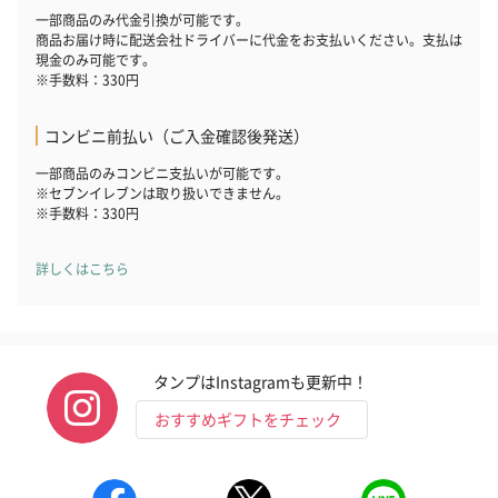
一部商品のみ代金引換が可能です。
商品お届け時に配送会社ドライバーに代金をお支払いください。支払は
現金のみ可能です。
※手数料：330円
コンビニ前払い（ご入金確認後発送）
一部商品のみコンビニ支払いが可能です。
ダンボール装飾（ひま
ダンボール装飾（チュ
ダンボール装
※セブンイレブンは取り扱いできません。
わり）（720円）
ーリップ）（720円）
イトピンク×
※手数料：330円
ト）（580円）
詳しくはこちら
紙袋
お渡し用の紙袋です。
商品に合わせたサイズをお届けします。
タンプはInstagramも更新中！
おすすめギフトをチェック