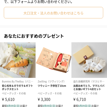
とができます。
で、以下フォームよりお問い合わせください。
バッグや衣服のポケットにも入る手のひらサイズで持ち運びが簡
単でいつでも使用できます。
大口注文・法人のお問い合わせはこちら
心地よい音でベビーもすやすや
あなたにおすすめのプレゼント
ベビーをウトウトさせるためにシューシューとあやしながら寝か
しつけをしていませんか？
やっと寝かしつけたと思っても赤ちゃんが起きてしまわないか心
配で家の中を歩き回ってそわそわしていませんか？
Wooshh（ウーシュ）は、そんなあなたの救世主！心地良い音で
赤ちゃんを包み込んでくれます。
心安らぐ音が赤ちゃんをウトウトさせ、気になる雑音を消してく
れるのでどこでもぐっすり眠ることができます。
8種類の高品質で心地良い音、4段階の音量、自動電源OFF機能（1
時間モード、10時間モード）を搭載した小さくても頼もしいウー