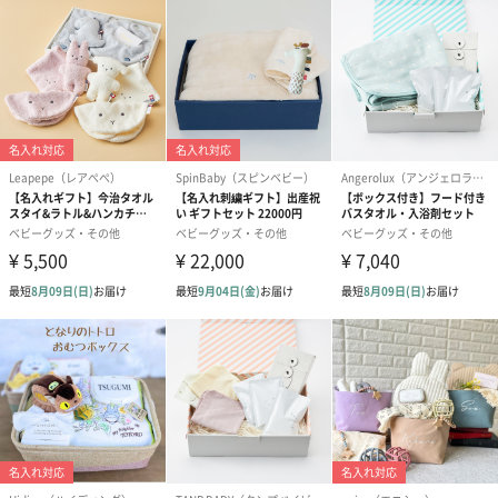
3. 雨の音
4. シュー
5. シュ シュ シュー
6. 猫が喉を鳴らすゴロゴロ音
7. 宇宙音
8. ヒーリング
4段階の音量
4段階の音量に切り替えができます。
8種類の音の中からお好みの音を選択した後、電源ボタンを長押し
し続けると音量の切り替えができます。本体充電後の音量は自動
的に最小音量に設定されています。
お好みの音量になったらボタンから指を離して音量を決定しま
す。
雨の音のように継続的に聞こえる音を選択してから音量を調節す
ると、音量の違いがわかりやすいのでお勧めです。