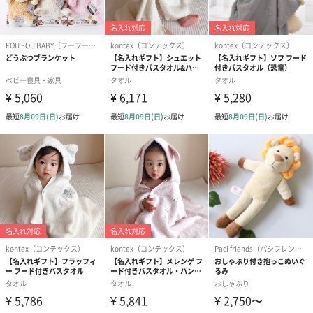
い。
2.クリップをスタンドとして…クリップを開いたまま、グレーの
脚を下に向けると立てて使用できます。
3.ストラップで巻き付けて・・・クリップに付属のシリコンスト
ラップを挟んでクリップを閉じます。ストラップをベビーカーの
フレームに巻きつけて固定します。
※雨など水に触れないようにご注意ください。
2種類の自動電源OFFモード
お昼寝には1時間後に自動停止する1時間モードを。寝つきの悪い
夜などには、10時間後に自動停止する夜間モードが効果的です。
【1時間モード】電源ボタンを１回押して電源ONにします。
【10時間モード（夜間モード）】電源ボタンを2回早押しして電源
ONにします。