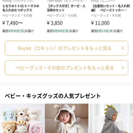
3通りの設置方法
多様に使えるようデザインされたウーシュは、クリップでカーテ
ンなどの布を挟んだり、付属ストラップでベビーカーのフレーム
Rockit（ロキット）のプレゼントをもっと見る
に巻き付けたり、クリップを開いた状態で立ててご使用いただけ
ます。お家でも外出先でもご使用いただけます。
※必ずお子様の手の届かない場所でご使用ください。
ベビーグッズ・その他のプレゼントをもっと見る
1.クリップで挟んで…クリップを開いて、布を挟み、クリップを
閉じます。
ベビー・キッズグッズの人気プレゼント
カーテンやベビーカーのフード、大人の衣類の袖に挟んでご使用
いただけます。
※お子様の手の届かないところに設置してください。
※ベビー服や寝具には絶対に取り付けないでください。
※絶対にベビーベッドや寝具の中や周りに設置しないでくださ