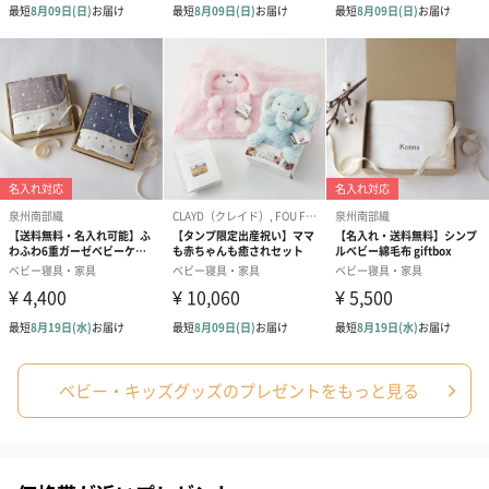
※「プー」と音がして10時間モードが作動します。
【電源OFF】電源ボタンを2回早押しして電源OFFにします。
8番目の音（ヒーリング）の後に電源ボタンを1回押しても電源
OFFになります。
USB充電で繰り返し使える
付属のUSBケーブルで充電可能なので繰り返しお使いいただけま
す。電池は不要です。
本体のLEDライトが緑色に点灯するまで充電してください。
ポケットサイズで持ち運び簡単
ベビー・キッズグッズのプレゼントをもっと見る
高さ（約）6cmのウーシュは、驚くほど小さくてコンパクト。バ
ッグやポケットにも入るミニサイズだから、どこへでも持ち運び
ができます。