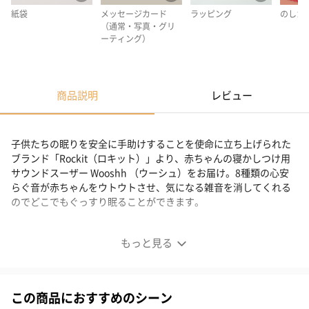
紙袋
メッセージカード
ラッピング
のしカ
（通常・写真・グリ
ーティング）
商品説明
レビュー
子供たちの眠りを安全に手助けすることを使命に立ち上げられた
ブランド「Rockit（ロキット）」より、赤ちゃんの寝かしつけ用
サウンドスーザー Wooshh （ウーシュ）をお届け。8種類の心安
らぐ音が赤ちゃんをウトウトさせ、気になる雑音を消してくれる
のでどこでもぐっすり眠ることができます。
8種類の高音質の心地よい音が赤ちゃんを眠りへ導く
もっと見る
この商品におすすめのシーン