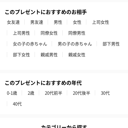
このプレゼントにおすすめのお相手
女友達
男友達
男性
女性
上司女性
商品詳細情報
上司男性
同僚女性
同僚男性
素材
本体：ABS樹脂、ポリアセタール、熱可塑性エラスト
マー
女の子の赤ちゃん
男の子の赤ちゃん
部下男性
内蔵部品：金属、ステンレス鋼、リチウムイオン電池
本体サイズ
部下女性
親戚男性
親戚女性
本体：（約）横37×縦60×高さ37mm
ストラップ：（約）長さ165×幅7mm
本体重量
本体：（約）38 g
ストラップ：（約） 6 g
このプレゼントにおすすめの年代
外装サイズ
（約）幅130×高さ110×奥行110mm
0-1歳
2歳
20代前半
20代後半
30代
全体重量重量
（約）115g
安全性
CEマーク（EU各国の規格を統一した安全基準を満たし
40代
ていることを証明するマーク）
UKCAマーク（CEマークに代わり、英国市場で販売さ
れる製品に適用される要件への適合性を示す認証マー
ク）
カテゴリーから探す
FCC認証（北米へ向けた無線機器、情報処理技術装置