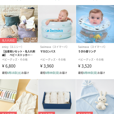
シュを是非実感してみてください！
ウーシュの秘密
ウーシュの驚くほど小さなスピーカーは、高品質な音を生み出す
ために先進的なマスタリング技術が使われています。さらに、不
具合のないCDに近い音質をお届けするために高品質のサウンドチ
ップを搭載しています。
8種類の音は、赤ちゃんに限らず、年齢の高いお子様や大人にも心
地良く感じるよう慎重に厳選し調整しました。
多種多様な音と4段階の音量からお選びいただけるのでベビーにピ
ッタリの睡眠と環境を創り出せること間違いなし。お子様だけで
なく、ご自身にもお試しあれ！