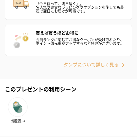
「今日買って、明日届く」。
国の老舗デパートジョンルイスの他、世界40ヵ国以上で販売され
名入れや豊富なラッピングやオプションを施しても最
短で翌日にお届けが可能です。
ています。
ロキット ポータブル ベビーカー ロッカーは、雑誌VogueやThe
買えば買うほどお得に
Timesに掲載されるほか、数々のアワードを受賞。英国エリザベ
会員ランクに応じてお得なクーポンが受け取れたり、
ス女王が英国企業に与える最高の名誉とされるThe Queen’s
ポイント還元率がアップするなど特典がございます。
Awards for Enterprise （英国女王賞）2022年において、国際貿易
部門とイノベーション部門を受賞しています。
タンプについて詳しく見る
走行中の車の中にいる感覚を模擬してベビーを眠りに導く宇宙飛
行士の形をしたスリープスーザー Zed (ゼッド)や、先進的なマス
このプレゼントの利用シーン
タリング技術を使って生み出された８種類の音、４段階の音量調
整、２種類の自動電源OFFモードを兼ね合わせた小さくても頼り
になるサウンドスーザーWooshh（ウーシュ）も、子供の眠りを
手助けする革新的な商品。
出産祝い
赤ちゃんとママとパパがもっと睡眠が取れるように、ロキットの
革新的商品の探求は止まりません！