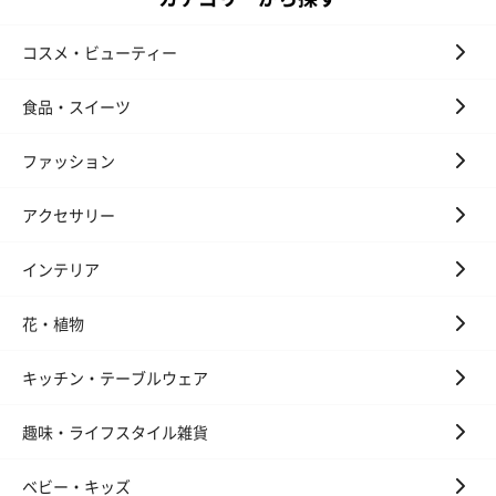
を輸出する際に必要な、安全基準を満たしていること
を証明する認証）
コスメ・ビューティー
お手入れ方法
固く絞った布で汚れを拭き取ってください
食品・スイーツ
生産国
中国
ご使用上／安
・素材の特性上、製造工程で生じる小さなキズがござ
ファッション
全上の注意
いますが初期不良ではございませんのでご了承くださ
い。
・本製品は玩具ではありません。絶対に本製品でお子
アクセサリー
様を遊ばせないでください。
・必ず大人の監視下でご使用ください。ご使用中は、
お子様から目を離さないでください。
インテリア
・お子様の手の届かないところに設置してください。
・本製品の充電には、出力電圧5VのUSB電源、付属の
USBケーブル以外は使用しないでください。
花・植物
・絶対に本製品をベビーベッドや寝具の中や周囲に設
置しないでください。
・直射日光のあたる場所や高温の車内、火気のそばに
キッチン・テーブルウェア
置かないでください。
・水に触れないようご注意ください。
・商品の変更や改造をしないでください。使用者によ
趣味・ライフスタイル雑貨
る交換可能な部品はありません。
・商品の破損や劣化がある場合は、家庭用のごみと分
ベビー・キッズ
別して廃棄してください。適切な廃棄方法は、お住ま