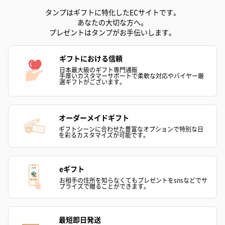
毎日育児を頑張っている方へのプレゼントに。
タンプはギフトに特化したECサイトです。
なかなか寝付きが悪い、眠りが浅いなどのお子様の寝かしつけに
あなたの大切な方へ。
悩んでいるママ・パパへオススメです。
プレゼントはタンプがお手伝いします。
また、日本語取り扱い説明書付き＆目を引くパッケージBOXで、
ギフトにおける信頼
日本最大級のギフト専門通販
手厚いカスタマーサポートで柔軟な対応やバイヤー厳
選ギフトがございます。
Rockit（ロキット）
オーダーメイドギフト
ギフトシーンに合わせた豊富なオプションで特別な日
ロキットは、子供たちの眠りを安全に手助けすることを使命に、3
を彩るカスタマイズが可能です。
人のパパたちによって立ち上げられたイギリスのブランド。
eギフト
音と振動工学博士であるニックは、3カ月の娘アビーがベビーカー
お相手の住所を知らなくてもプレゼントをsnsなどでサ
が停車すると目を覚ましたことから、古いプリンターを解体しモ
プライズで贈ることができます。
ーターと組み合わせて簡易模型を手作りしました。2017年にベビ
ーカーが停車してもベビーがぐっすり眠れるロキット ポータブル
最短即日発送
ベビーカー ロッカーが誕生。それ以来、その革新性が認められ英