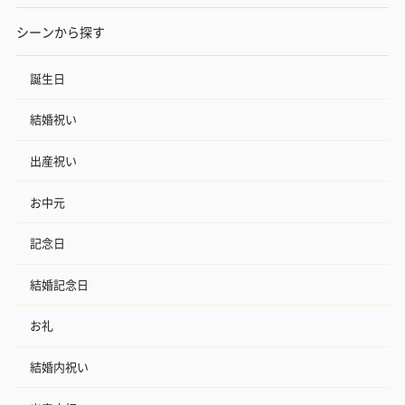
写真付きメッセージカ
写真付きメッセージカ
【誕生日】Hap
ード（680円）
ード（Thank you）ピ
Birthday ホ
シーンから探す
ンク（680円）
刷なし）（11
誕生日
ラッピング
結婚祝い
ギフトラッピングを施してお届けいたします。
出産祝い
お中元
記念日
結婚記念日
コットン巾着 【誕生
コットン巾着 【誕生
コットン巾着 
お礼
日】（グレー）M（550
日】（スモーキーピン
とう】 M（55
円）
ク）M（550円）
結婚内祝い