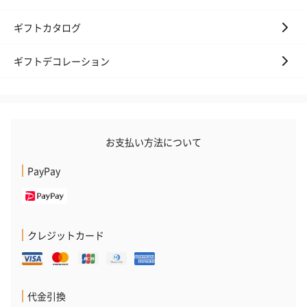
いの地方自治体にお問い合わせください。
・本製品の充電は、必ず大人が行ってください。
ギフトカタログ
・ご使用前に付属のUSBケーブルとUSB電源を確認
し、破損がある場合は破棄してください。
・こちらの商品は外箱において、一部に破れ・凹み等
ギフトデコレーション
がみられる場合がございます。
商品には影響がございませんので、良品としてご使用
いただけます。予めご了承の上、お買い求めいただけ
ますようお願い申し上げます。万が一、商品本体に不
良・破損があった場合には当店までご連絡をお願い致
します。メーカー（輸入元）に確認の上、ご対応させ
ていただきます。
お支払い方法について
PayPay
商品オプション情報
クレジットカード
お届けボックスオプション
配送用のダンボールを装飾いたします。お相手のご住所に直接お
送りする際に人気のオプションです。お相手に直接手渡しする場
合は、紙袋との併用もおすすめです。
代金引換