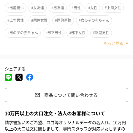
#出産祝い
#女友達
#男友達
#男性
#女性
#上司女性
#上司男性
#同僚女性
#同僚男性
#女の子の赤ちゃん
#男の子の赤ちゃん
#部下男性
#部下女性
#親戚男性
#親戚女性
#0-1歳
#2歳
#20代前半
#20代後半
#30代
#40代
シェアする
商品について問い合わせる
寝かしつけの救世主！心地よい音で赤ちゃんもスヤスヤ。
10万円以上の大口注文・法人のお客様について
新生児から使用可能で、8種類の心安らぐ音が赤ちゃんをウトウト
請求書払いのご希望、ロゴ等オリジナルデータの名入れ、10万円
させ、気になる雑音を消してくれるのでどこでもぐっすり眠るこ
以上の大口注文に関しまして、専門スタッフが対応いたしますの