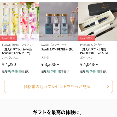
ベストスリープアクセサリー部門、銀賞獲得。
◆BizzieBaby（ビジーベビー）2022 Sliver
寝かしつけ機、昼寝アクセサリー、車・ベビーカーアクセサリー
部門、銀賞獲得。
◆LOVED BY PARENTS（ラブドバイペアレンツ）2022 Platinum
ベストスリープエイド部門、プラチナ賞獲得。
◆LOVED BY PARENTS（ラブドバイペアレンツ）2022
Recommended tried and tested
親審査会賞獲得。
◆Junior Magazine Junior Design Awards （ジュニアマガジン ジ
ュニアデザイン）2022 Shortlisted
ベストイノベーティブプロダクトデザイン部門、最終候補選出。
価格帯の近いプレゼントをもっと見る
育児を頑張る方への贈り物に
ギフトを最高の体験に。