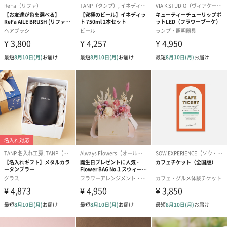
誕生日や結婚祝い・出産祝いなど、様々なシーンのメッセージカ
ードを同梱します。
メッセージカードや封筒のデザインは一部変更する場合がありま
す。
写真付きメッセージカ
写真付きメッセージカ
【誕生日】Hap
ード（680円）
ード（Thank you）ピ
Birthday ホ
ンク（680円）
刷なし）（11
ラッピング
ギフトラッピングを施してお届けいたします。