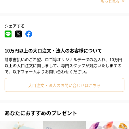
#部下女性
#甥
#姪
#娘
#息子
#姉
#妹
#兄
#彼女
#女子大学生
#同僚女性
#上司女性
#祖母
シェアする
#母親
#妻
#女性
#男性
#女友達
#彼氏
#20代前半
#20代後半
#30代
#40代
#50代
#60代
10万円以上の大口注文・法人のお客様について
#70代
#80代
#90代
請求書払いのご希望、ロゴ等オリジナルデータの名入れ、10万円
以上の大口注文に関しまして、専門スタッフが対応いたしますの
で、以下フォームよりお問い合わせください。
ギフトに特化した石鹸
アレルギー体質の方に"香り"をもっと楽しんでいただける、とて
大口注文・法人のお問い合わせはこちら
も贅沢で気品のある日本では珍しいハート型ピンク色の"固形石
鹸"です。
見た目からしてストレートな石鹸。
想いを伝えるのは言葉はいらず、贈り物だけで問題ありません。
あなたにおすすめのプレゼント
そんな想いから生産されました。