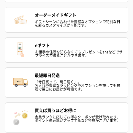
結婚祝い（御結婚御
出産祝い（御出産御
内祝い_蝶結び
祝）（110円）
祝）（110円）
（110円）
オーダーメイドギフト
ギフトシーンに合わせた豊富なオプションで特別な日
を彩るカスタマイズが可能です。
結婚祝いちょい足しギフト
結婚祝いギフトへの＋αにおすすめです。新生活を彩るギフトオプ
eギフト
ションをご用意いたしました。
お相手の住所を知らなくてもプレゼントをsnsなどでサ
商品と同梱してお届けいたします。
プライズで贈ることができます。
最短即日発送
「今日買って、明日届く」。
名入れや豊富なラッピングやオプションを施しても最
短で翌日にお届けが可能です。
買えば買うほどお得に
ブライダルロリポップ
ブライダルロリポップ
夫婦箸と箸置
会員ランクに応じてお得なクーポンが受け取れたり、
ドレス（いちご味)
タキシード（コーラ味)
（2,420円）
ポイント還元率がアップするなど特典がございます。
（1,122円）
（1,122円）