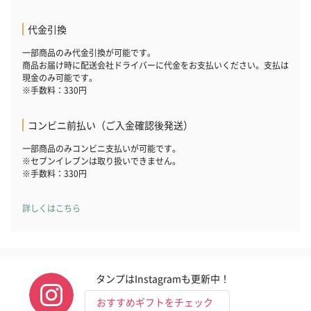
代金引換
ゼリーバウム カット
麦わらパンダバウム
3層デザート 
一部商品のみ代金引換が可能です。
（レモン＆紅茶）（432
（バナナ味）（540円）
ェ〜国産フル
商品お届け時に配送会社ドライバーに代金をお支払いください。支払は
円）
り〜 3号（86
現金のみ可能です。
※手数料：330円
コンビニ前払い（ご入金確認後発送）
スキンケアグッズ
スキンケアグッズを同梱してお届けします。
一部商品のみコンビニ支払いが可能です。
※セブンイレブンは取り扱いできません。
※手数料：330円
詳しくはこちら
タンプはInstagramも更新中！
ハンドクリーム3本セッ
シャワージェル＆ハン
シャワージェ
ト【ありがとう】
ドクリーム（ピンクグ
ドクリーム（
おすすめギフトをチェック