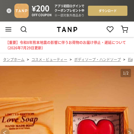
【重要】令和8年熊本地震の影響に伴うお荷物のお届け停止・遅延について
（2026年7月29日更新）
タンプホーム
>
コスメ・ビューティー
>
ボディソープ・ハンドソープ
>
石
1
/
2