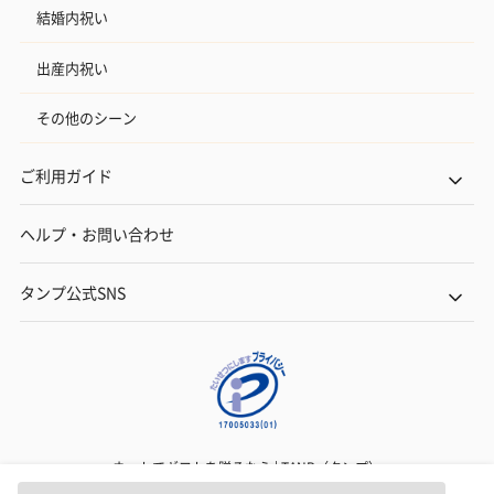
結婚内祝い
出産内祝い
その他のシーン
ご利用ガイド
フラッグカプセル：イ
フラッグカプセル：イ
ショートイン
ンセンススティック
ンセンススティック
（GRAPE AND
（END）（880円）
（St.OSMANTHUS）
（880円）
ヘルプ・お問い合わせ
（880円）
タンプ公式SNS
お酒
お酒を同梱してお届けいたします。
※20歳未満の方への酒類の販売はいたしません。
ネットでギフトを贈るなら | TANP（タンプ）