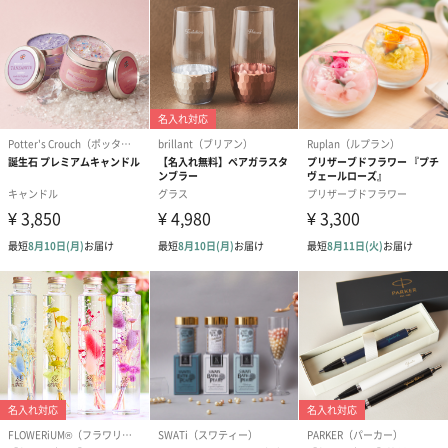
コットン巾着 【誕生
コットン巾着 【誕生
コットン巾着 
日】（グレー）M（550
日】（スモーキーピン
とう】 M（55
円）
ク）M（550円）
包装紙
ラッピングを施してお届けいたします。