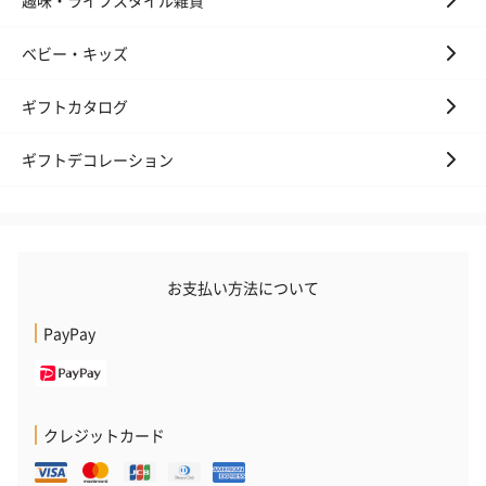
ベビー・キッズ
ギフトカタログ
アールグレイ（HAPPY
アールグレイティー
フルーツティー
BIRTHDAY TO YOU）
（660円）
円）
（660円）
ギフトデコレーション
スイーツ
お支払い方法について
スイーツを同梱してお届けいたします。ギフトへの＋αにおすすめ
PayPay
です。
クレジットカード