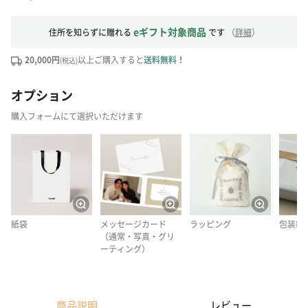
eギフト対象商品
住所を知らずに贈れる
です
（
詳細
）
20,000円
以上ご購入すると
送料無料！
(税込)
オプション
購入フォームにて選択いただけます
紙袋
メッセージカード
ラッピング
包装紙
（通常・写真・グリ
ーティング）
商品説明
レビュー