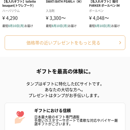
ゴールド（390円）
ピンク（390円）
グリーン（39
価格帯の近いプレゼントをもっと見る
のしカード
商品の形質上、のしを直接添付できない商品にのし風のカードを
同梱します。
※のし下はご記入いただけません。
ギフトを最高の体験に。
※カードのデザインは一部変更する場合があります。
タンプはギフトに特化したECサイトです。
あなたの大切な方へ。
プレゼントはタンプがお手伝いします。
ギフトにおける信頼
日本最大級のギフト専門通販
手厚いカスタマーサポートで柔軟な対応やバイヤー厳
選ギフトがございます。