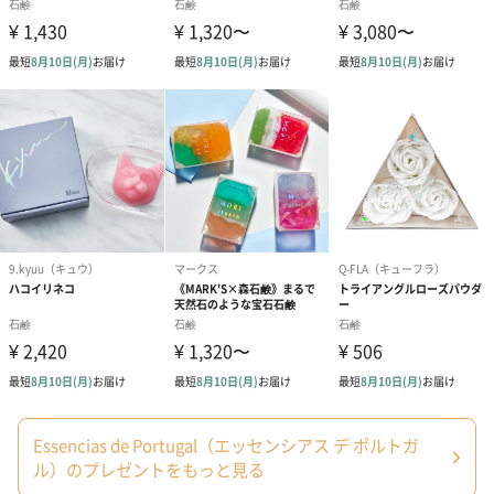
この小さな習慣が毎日の「豊かさ」や「充実した日々」を形成し
ていくのだと信じて活動を行っています。限られた"選択肢"しか
ない人に、石鹸とアロマのバリエーションがNo.1の『固形石鹸』
を。
エスポルは、植物性only・敏感肌に対応・アトピー対応・ヴィー
ガン対応です。
商品詳細情報
内容量
1個入り
本体サイズ
長さ88mm×幅79mm×高さ43mm
重さ
150g
パッケージ外
Essencias de Portugal（エッセンシアス デ ポルトガ
直方体紙箱
装
ル）のプレゼントをもっと見る