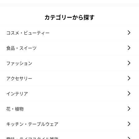
カテゴリーから探す
コスメ・ビューティー
食品・スイーツ
フラワーテディベア
テディベア（バニラ）
テディベア（
（2,390円）
（1,760円）
ル）（1,760円
ファッション
アクセサリー
紅茶・コーヒー・スイーツ
インテリア
紅茶・コーヒー・スイーツを同梱してお届けいたします。ギフト
花・植物
への＋αにおすすめです。
キッチン・テーブルウェア
趣味・ライフスタイル雑貨