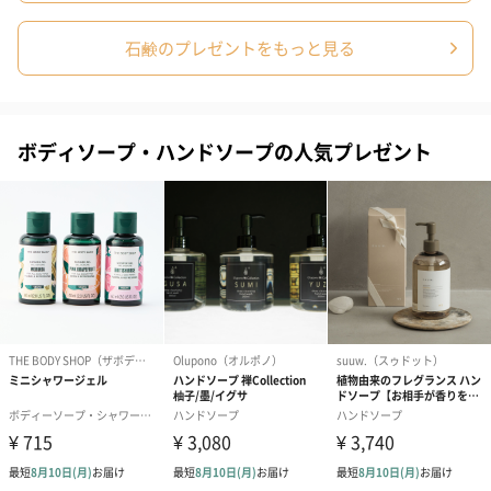
パッケージ外
長さ105mm×幅98mm×高さ65mm
装サイズ
石鹸のプレゼントをもっと見る
パッケージ全
322g
体重量
原産国
ポルトガル
ボディソープ・ハンドソープの人気プレゼント
成分
パーム脂肪酸Na、パーム核脂肪酸N、水、香料、グリ
セリン、塩化Na、酸化チタン、BHT、EDTA－4Na、
エチドロン酸4Na、赤228
※天然成分を使用
※オーガニック香料（エッセンシャルオイル）、オー
ガニック着色料を使用しております。
国内の成分表示の規定に従い、上記のような書き換え
表記が必要になっています。
エッセンシャルオイル→香料
オーガニック着色料→赤色201、青404、黄1 など。
注意事項
効果・効能については、個人差があります。
お肌に合わないときは、利用を中止し医師に相談して
ください。
※オイルなどの成分を含む商品は、航空危険物に含ま
れるため航空機に搭載することができません。そのた
め離島などの航空便を使用する地域にお住まいのかた
へお届けの場合は、船便に変更するため1週間前後お届