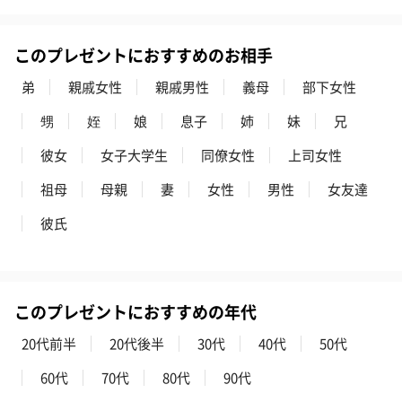
梱します。
一部花材が写真と異なる場合がございます。予めご了承くださ
このプレゼントにおすすめのお相手
い。パッケージに入れてお届けします。
弟
親戚女性
親戚男性
義母
部下女性
甥
姪
娘
息子
姉
妹
兄
彼女
女子大学生
同僚女性
上司女性
祖母
母親
妻
女性
男性
女友達
彼氏
プリザーブドフラワー
プリザーブドフラワー
アミュレット 
ブーケ（ピンク）
ブーケ（ブルー）
ク）（1,500円
（2,580円）
（2,580円）
このプレゼントにおすすめの年代
ぬいぐるみ
20代前半
20代後半
30代
40代
50代
愛らしいぬいぐるみを同梱してお届けします。
60代
70代
80代
90代
誕生日・記念日・出産祝いなどのシーンにおすすめです。