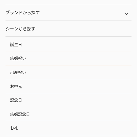
ハンドタオル・ハンカチ
ブランドから探す
ハンドタオル・ハンカチを同梱してお届けいたします。ギフトへ
の＋αにおすすめです。
シーンから探す
誕生日
結婚祝い
出産祝い
花束ハンドタオル（ピ
花束ハンドタオル（ブ
花束ハンドタ
お中元
ンク）（1,760円）
ルー）（1,760円）
ワイト）（1,7
記念日
結婚記念日
キャンドル・お香
お礼
キャンドル・お香を同梱してお届けいたします。