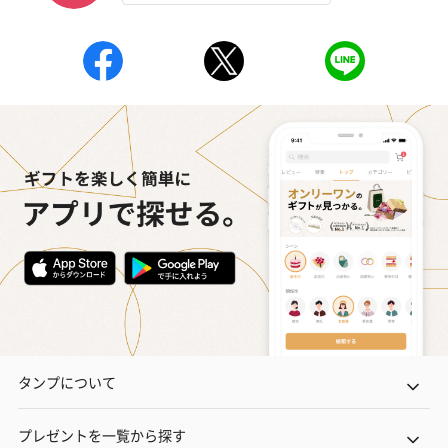
（1,100円）
レープフルーツ）
ッシュローズ）（
（2,145円）
円）
リラックスグッズ
リラックスグッズを同梱してお届けします。
かき氷入浴剤4点セット
かき氷入浴剤4点セット
バスフラワー
（ブルー）（748円）
（イエロー）（748円）
【Thank you】
円）
タンプについて
プレゼントを一覧から探す