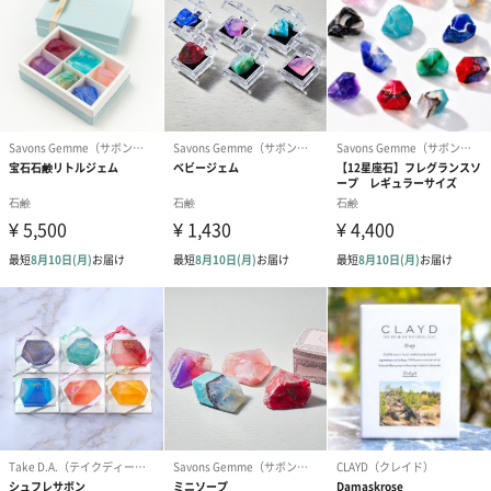
ロータスの香り
貴重な蓮の精油を使用し、形は"ハート"というとてもストレート
な世界共通のメッセージ性を兼ね備えた石鹸です。使い心地や洗
いあがりも気持ちよく、ロータスの香りは貴重性があってあまり
出会うコトのないとてもいい香りです。
保湿にも特化しているので、乾燥肌の方や男性の方にもおすすめ
です。
木箱のパッケージ
パッケージには全世界の言語で"愛”の言葉が並んでいます。
木箱に入っていて高級感があり、記念日や特別な人に想いを届け
る時のプレゼントとして喜ばれます。