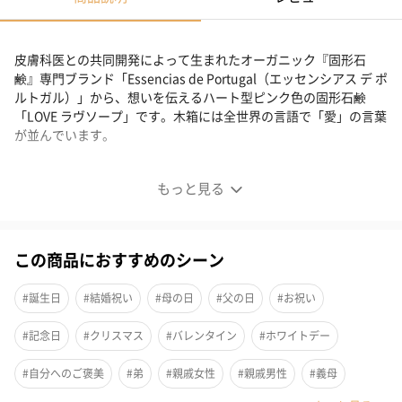
皮膚科医との共同開発によって生まれたオーガニック『固形石
鹸』専門ブランド「Essencias de Portugal（エッセンシアス デ ポ
ルトガル）」から、想いを伝えるハート型ピンク色の固形石鹸
「LOVE ラヴソープ」です。木箱には全世界の言語で「愛」の言葉
が並んでいます。
木箱入りハート型オーガニック石鹸
もっと見る
この商品におすすめのシーン
#誕生日
#結婚祝い
#母の日
#父の日
#お祝い
#記念日
#クリスマス
#バレンタイン
#ホワイトデー
#自分へのご褒美
#弟
#親戚女性
#親戚男性
#義母