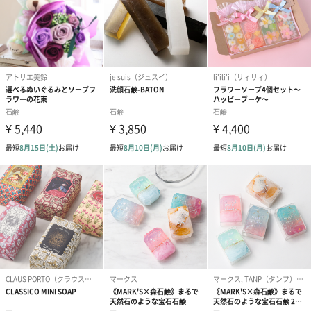
Essencias de Portugal - エッセンシアス デ ポルトガル（エスポ
ル）は、ポルトガルの自然な環境と、皮膚科医との共同開発によ
って生まれたオーガニック『固形石鹸』専門ブランドです。アレ
ルギー体質etc.の方々にお肌を気にせず"香り"をもっと楽しんでも
らおうと考えています。
皮膚科用石鹸では"香りが物足りない"事があると思いますが、エ
ッセンシャルオイル（精油）を使用する事により、バスタイムを
より一層楽しいものに変えられると確信しています。
合成添加物に頼る事なく、動物実験も行わず、ポルトガル独自の
製法で、さらに手作りとして1つ1つ丁寧に生産しています。"固形
石鹸"は決して大きいものではありませんが、日々の生活におい
て、毎日触れる事が多いかと思います。
そんな毎日のちょっとした習慣に大切な想いがつまった、このオ
ーガニックな石鹸を取り入れる事を『エッセンシアス デ ポルトガ
ル』は望んでいます。