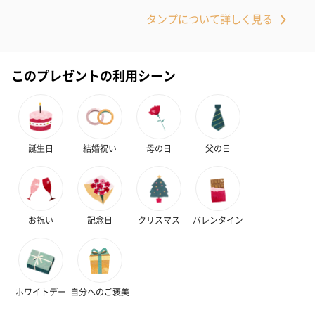
タンプについて詳しく見る
生花
生花のブーケを同梱します。
※9-15時にご注文いただく場合、最短のお届け可能日が通常より
このプレゼントの利用シーン
も1日遅くなります。
誕生日
結婚祝い
母の日
父の日
お祝い
記念日
クリスマス
バレンタイン
シーズンブーケ（ひま
ブーケ（ホワイトグリ
ブーケ（ピン
わり）（1,880円）
ーン）（1,650円）
（1,650円）
ホワイトデー
自分へのご褒美
ドライフラワー・プリザーブドフラワー
自然のお花で作ったドライフラワー・プリザーブドフラワーを同