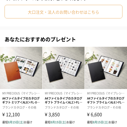
#同僚男性
2．高級感あふれる表紙
#同僚女性
#上司男性
#上司女性
#祖父
大口注文・法人のお問い合わせはこちら
通常の印刷による表紙に比べ圧倒的な高級感は、特別なギフトに
#祖母
#母親
#父親
#妻
#夫
#女性
#男性
ふさわしく、贈り手の品格を高めます。
#男友達
#女友達
#彼氏
#10代
#20代前半
#20代後半
あなたにおすすめのプレゼント
#30代
#40代
#50代
#60代
#70代
#80代
#90代
商品詳細はこちら
大切な方への贈り物に
冊子ではないおしゃれなファイル型パッケージでのお届けなの
で、ハイセンスでワンランク上のカタログギフトを探している方
にピッタリです。
大切な方へのプレゼントに悩んだときは、こちらのファイル型カ