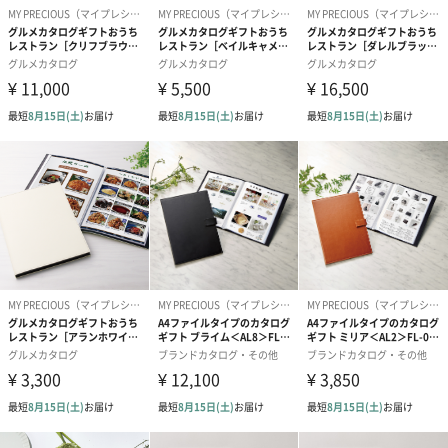
商品オプション情報
のし
御結婚御祝（外のし）
御結婚御祝（内のし）
御祝（蝶結び/
（0円）
（0円）
（0円）
紙袋