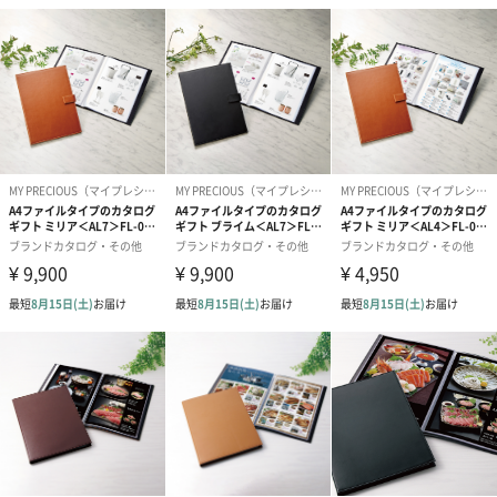
タログギフトを贈りませんか？
商品詳細情報
商品本体サイ
長さ310mm・幅230mm・高さ20mm
ズ
パッケージサ
長さ325mm・幅230mm・高さ20mm
イズ
本体重量
1000g
外装含めた全
1100g
体重量
素材
合成皮革
お届けからの
半年
使用期限