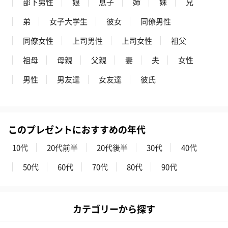
部下男性
娘
息子
姉
妹
兄
弟
女子大学生
彼女
同僚男性
同僚女性
上司男性
上司女性
祖父
祖母
母親
父親
妻
夫
女性
男性
男友達
女友達
彼氏
このプレゼントにおすすめの年代
10代
20代前半
20代後半
30代
40代
50代
60代
70代
80代
90代
カテゴリーから探す