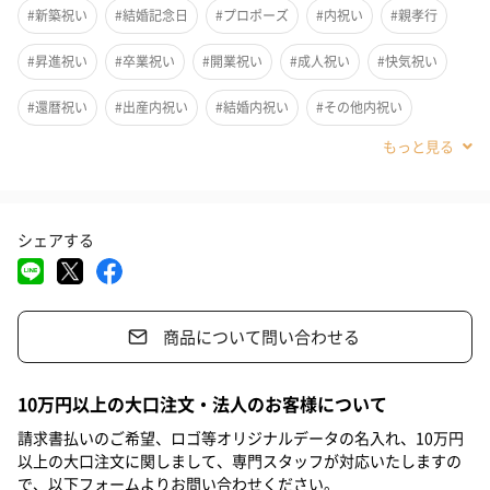
#新築祝い
#結婚記念日
#プロポーズ
#内祝い
#親孝行
#昇進祝い
#卒業祝い
#開業祝い
#成人祝い
#快気祝い
#還暦祝い
#出産内祝い
#結婚内祝い
#その他内祝い
#法人
#お歳暮
#古希祝い
#喜寿祝い
#米寿祝い
#サプライズ
#結婚祝い
#出産祝い
#母の日
#父の日
シェアする
#お祝い
#お礼
#記念日
#パーティー
#誕生日
#お中元
#クリスマス
#ホワイトデー
#敬老の日
1．贈る気持ちがカタチに残る
商品について問い合わせる
#引っ越し祝い
#自分へのご褒美
#退職祝い
#送別会
欲しいものを選んだあとは、ファイルとしてお使いいただける、
記念に残るカタログギフトです。
#男子大学生
#親戚女性
#親戚男性
#取引先女性
大切な方々に贈る特別なギフトとして、喜びの声を多くいただい
10万円以上の大口注文・法人のお客様について
ております。
#取引先男性
#義母
#義父
#部下女性
#部下男性
#娘
請求書払いのご希望、ロゴ等オリジナルデータの名入れ、10万円
以上の大口注文に関しまして、専門スタッフが対応いたしますの
#息子
#姉
#妹
#兄
#弟
#女子大学生
#彼女
で、以下フォームよりお問い合わせください。