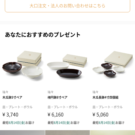
大口注文・法人のお問い合わせはこちら
「瑞々（mizu-mizu）」
毎日の食卓の主役は、器に盛りつけられる料理です。
控えめではあるけれど、主役がみずみずしく映えるように、小田
あなたにおすすめのプレゼント
陶器と深山、そしてデザイナーの小野里奈が、毎日の食卓の風景
を思い描きながら共に制作する器のシリーズです。
料理好きの方への贈り物にもおすすめ
小ぶりな小鉢として、または大きなお皿に載せて使えるギフトで
す。料理がお好きな方や、引っ越し祝いなどにぜひご利用くださ
い。
商品詳細情報