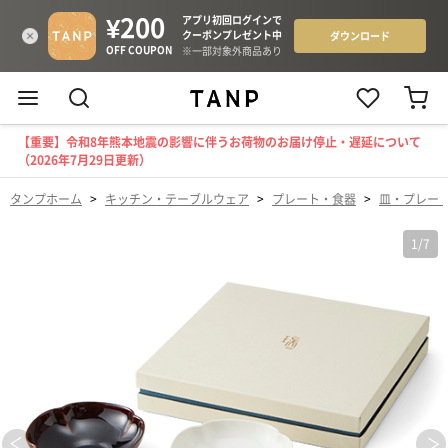
【重要】令和8年熊本地震の影響に伴うお荷物のお届け停止・遅延について
（2026年7月29日更新）
タンプホーム
>
キッチン・テーブルウェア
>
プレート・食器
>
皿・プレー
1
/
7