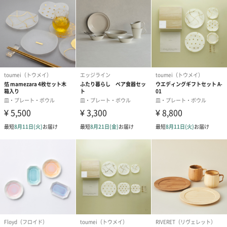
素材
磁器
商品サイズ
木瓜鉢3.5寸：幅105mm×長さ105mm×高さ36mm
（赤飴・にび白各2枚）
パッケージサ
縦22.5cm×横22.5cm×高さ4cm
イズ
全体重量
500g
原産国
日本
パッケージ内
取扱説明書
同封物
商品オプション情報
包装紙