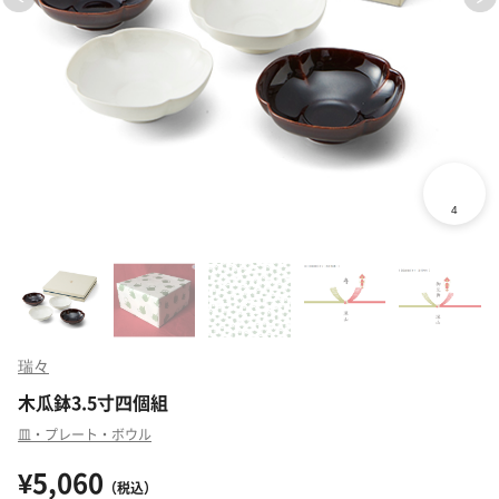
瑞々
木瓜鉢3.5寸四個組
皿・プレート・ボウル
¥5,060
（税込）