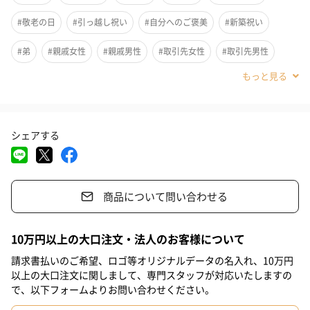
としてサイズを増やし、紅白よりやさしいトーンの色合いでハレ
#敬老の日
#引っ越し祝い
#自分へのご褒美
#新築祝い
を表現しています。
#弟
#親戚女性
#親戚男性
#取引先女性
#取引先男性
#義母
#義父
#部下女性
#部下男性
#甥
#姪
#娘
幅広い年齢層の方に
#息子
#姉
#妹
#兄
#彼女
#同僚男性
#同僚女性
料理をされる幅広い年齢層の方におすすめです。
シェアする
#上司男性
#上司女性
#祖父
#祖母
#母親
#父親
#妻
#夫
#女性
#男性
#男友達
#女友達
#彼氏
贈り物に最適なオプションをご用意
商品について問い合わせる
#20代前半
#20代後半
#30代
#40代
#50代
#60代
さまざまなシーンでの贈り物にご利用いただける、包装紙と熨斗
#70代
#80代
#90代
のオプションをご用意しております。
10万円以上の大口注文・法人のお客様について
請求書払いのご希望、ロゴ等オリジナルデータの名入れ、10万円
※オプションは有料でございます。
以上の大口注文に関しまして、専門スタッフが対応いたしますの
で、以下フォームよりお問い合わせください。