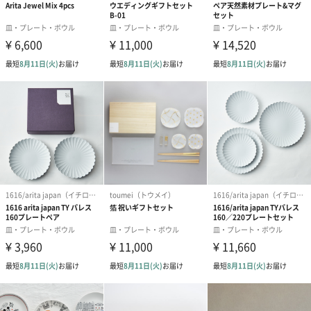
あり（330円）
熨斗形式
紅白結びきり（10本）
紅白結びきり（7本）
紅白花結び（0
（0円）
（0円）