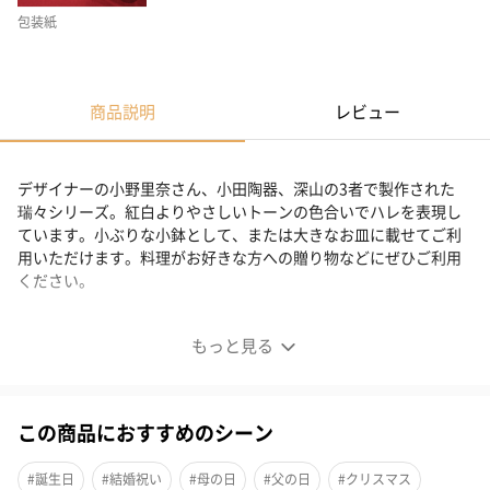
包装紙
商品説明
レビュー
デザイナーの小野里奈さん、小田陶器、深山の3者で製作された
瑞々シリーズ。紅白よりやさしいトーンの色合いでハレを表現し
ています。小ぶりな小鉢として、または大きなお皿に載せてご利
用いただけます。料理がお好きな方への贈り物などにぜひご利用
ください。
やさしいトーンの色合いでハレを表現
もっと見る
木瓜鉢3.5寸
この商品におすすめのシーン
デザイナーの小野里奈さん、小田陶器、深山の3者で製作された
瑞々シリーズ。普段使いの器として当初作成されたあと、贈り物
#誕生日
#結婚祝い
#母の日
#父の日
#クリスマス