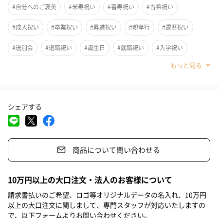
#自分へのご褒美
#米寿祝い
#喜寿祝い
#古希祝い
字盤にクリスタルを配し、カラーはダークブラウンを採用したフ
ォーマル感溢れるモデル（中型サイズ）。クラフト紙箱付きでギ
#成人祝い
#卒業祝い
#昇進祝い
#親孝行
#還暦祝い
フトにもおすすめ。
#送別会
#退職祝い
#誕生日
#就職祝い
#入学祝い
#敬老の日
#ホワイトデー
#バレンタイン
#クリスマス
クラフト紙箱付き
#お祝い
#父の日
#母の日
#部下男性
#弟
#兄
#妹
シェアする
#姉
#息子
#娘
#姪
#甥
#女子大学生
#部下女性
商品詳細情報
#義父
#義母
#親戚男性
#親戚女性
#男子高校生
素材
本体／Sandal blackwood（黒檀）、合金、ミネラルガ
ラス、クリスタル
商品について問い合わせる
#女子高校生
#母親
#彼氏
#女友達
#男友達
#男性
バンド／Sandal blackwood（黒檀）、合金
製造国
#女性
#夫
イタリア企画、中国製、日本製ムーブメント
#妻
#父親
#彼女
#祖母
#祖父
10万円以上の大口注文・法人のお客様について
商品本体サイ
直径37mm
#上司女性
#上司男性
#同僚女性
#同僚男性
#男子大学生
請求書払いのご希望、ロゴ等オリジナルデータの名入れ、10万円
ズ
バンド幅18mm
以上の大口注文に関しまして、専門スタッフが対応いたしますの
#10代
商品外装サイ
#20代前半
#20代後半
#30代
#40代
#50代
縦160mm×横62mm×奥行き33mm
で、以下フォームよりお問い合わせください。