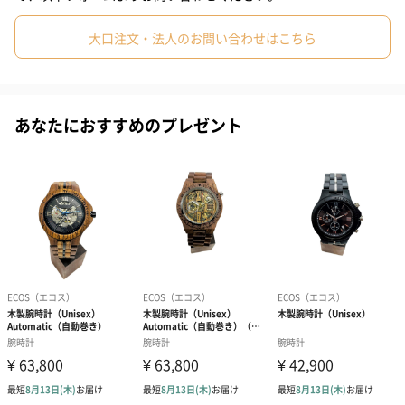
ズ
#60代
#70代
#80代
#90代
外装パッケー
クラフト紙箱
大口注文・法人のお問い合わせはこちら
ジ
パッケージ内
取扱説明書 兼 保証書、 バンドサイズ調整器
同梱物
商品本体重量
あなたにおすすめのプレゼント
43g
外装含めた全
105g
体重量
商品オプション情報
ラッピング